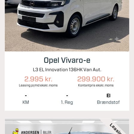
Opel Vivaro-e
L3 EL Innovation 136HK Van Aut.
2.995 kr.
299.900 kr.
Leasing pr/md ekskl. moms
Kontantpris ekskl. moms
-
-
El
KM
1. Reg
Brændstof
Leasing