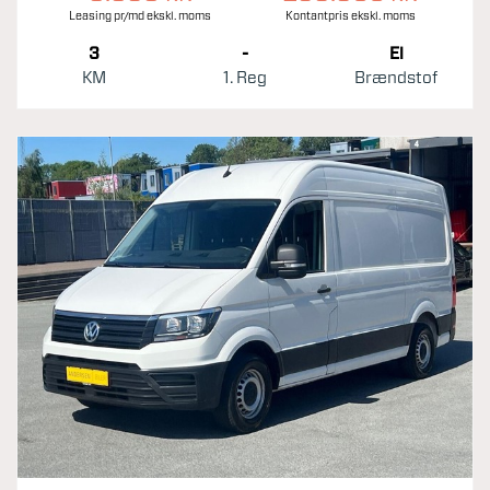
Leasing pr/md ekskl. moms
Kontantpris ekskl. moms
3
-
El
KM
1. Reg
Brændstof