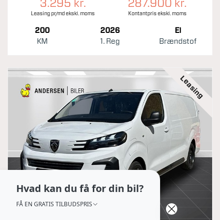
3.295 kr.
287.900 kr.
Leasing pr/md ekskl. moms
Kontantpris ekskl. moms
200
2026
El
KM
1. Reg
Brændstof
Leasing
Hvad kan du få for din bil?
FÅ EN GRATIS TILBUDSPRIS