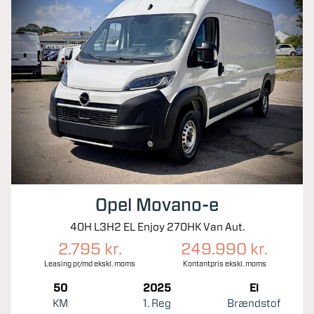
Opel Movano-e
40H L3H2 EL Enjoy 270HK Van Aut.
2.795 kr.
249.990 kr.
Leasing pr/md ekskl. moms
Kontantpris ekskl. moms
50
2025
El
KM
1. Reg
Brændstof