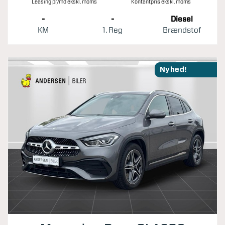
Leasing pr/md ekskl. moms
Kontantpris ekskl. moms
-
-
Diesel
KM
1. Reg
Brændstof
Nyhed!