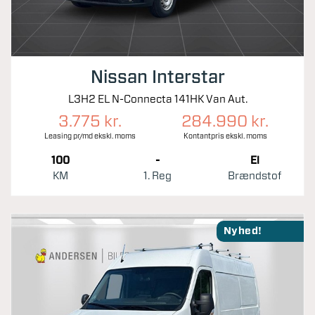
Nissan Interstar
L3H2 EL N-Connecta 141HK Van Aut.
3.775 kr.
284.990 kr.
Leasing pr/md ekskl. moms
Kontantpris ekskl. moms
100
-
El
KM
1. Reg
Brændstof
Nyhed!