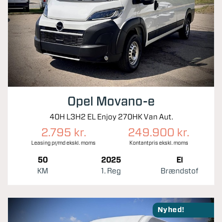
Opel Movano-e
40H L3H2 EL Enjoy 270HK Van Aut.
2.795 kr.
249.900 kr.
Leasing pr/md ekskl. moms
Kontantpris ekskl. moms
50
2025
El
KM
1. Reg
Brændstof
Nyhed!