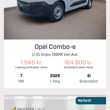
Opel Combo-e
L1 EL Enjoy 136HK Van Aut.
1.945 kr.
164.900 kr.
Leasing pr/md ekskl. moms
Kontantpris ekskl. moms
7
2025
El
KM
1. Reg
Brændstof
Nyhed!