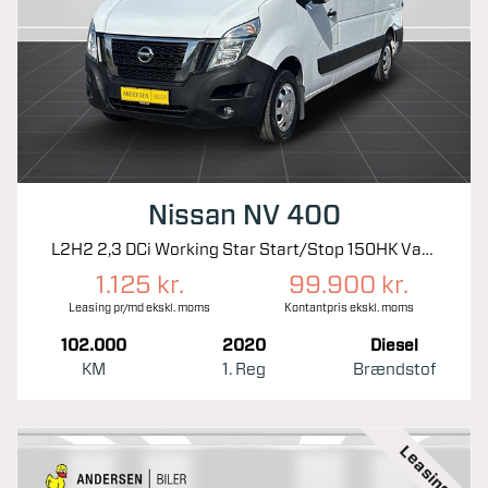
Nissan NV 400
L2H2 2,3 DCi Working Star Start/Stop 150HK Van 6g
1.125 kr.
99.900 kr.
Leasing pr/md ekskl. moms
Kontantpris ekskl. moms
102.000
2020
Diesel
KM
1. Reg
Brændstof
Leasing