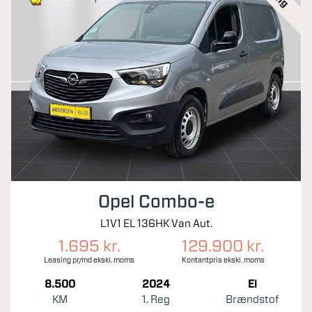
Opel Combo-e
L1V1 EL 136HK Van Aut.
1.695 kr.
129.900 kr.
Leasing pr/md ekskl. moms
Kontantpris ekskl. moms
8.500
2024
El
KM
1. Reg
Brændstof