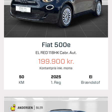
Fiat 500e
EL RED 118HK Cabr. Aut.
199.900 kr.
Kontantpris inkl. moms
50
2025
El
KM
1. Reg
Brændstof