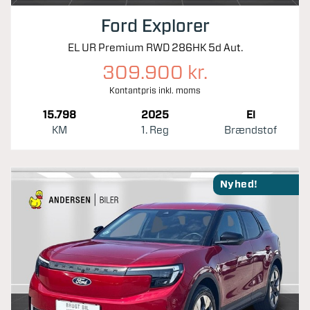
Ford Explorer
EL UR Premium RWD 286HK 5d Aut.
309.900 kr.
Kontantpris inkl. moms
15.798
2025
El
KM
1. Reg
Brændstof
Nyhed!