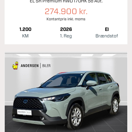
EL SR Premium RWD 170HK 5d Aut.
274.900 kr.
Kontantpris inkl. moms
1.200
2026
El
KM
1. Reg
Brændstof