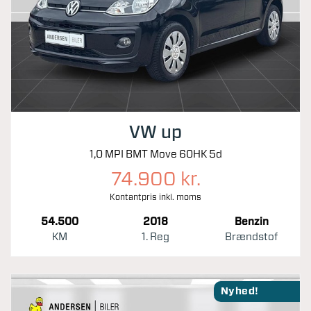
VW up
1,0 MPI BMT Move 60HK 5d
74.900 kr.
Kontantpris inkl. moms
54.500
2018
Benzin
KM
1. Reg
Brændstof
Nyhed!