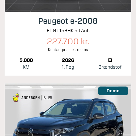
Peugeot e-2008
EL GT 156HK 5d Aut.
227.700 kr.
Kontantpris inkl. moms
5.000
2026
El
KM
1. Reg
Brændstof
Demo