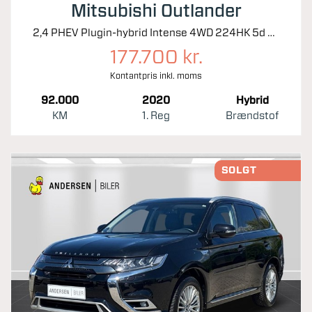
Mitsubishi Outlander
2,4 PHEV Plugin-hybrid Intense 4WD 224HK 5d 6g Trinl. Gear
177.700 kr.
Kontantpris inkl. moms
92.000
2020
Hybrid
KM
1. Reg
Brændstof
SOLGT