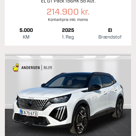
EL GT Pack 156HK 5d Aut.
214.900 kr.
Kontantpris inkl. moms
5.000
2025
El
KM
1. Reg
Brændstof