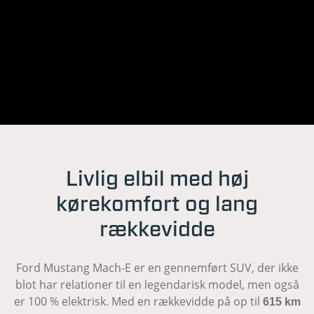
Livlig elbil med høj
kørekomfort og lang
rækkevidde
Ford Mustang Mach-E er en gennemført SUV, der ikke
blot har relationer til en legendarisk model, men også
er 100 % elektrisk. Med en rækkevidde på op til
615 km