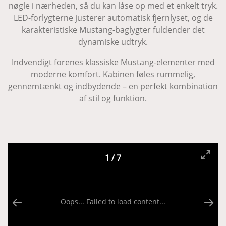
nøgle i nærheden, så du kan låse op med et enkelt tryk.
LED-forlygterne justerer automatisk fjernlyset, og de
karakteristiske Mustang-baglygter fuldender det
dynamiske udtryk.
Indvendigt forenes klassiske Mustang-elementer med
moderne komfort. Kabinen føles rummelig,
gennemtænkt og indbydende – en perfekt kombination
af stil og funktion.
1
/
7
Oops... Failed to load content...