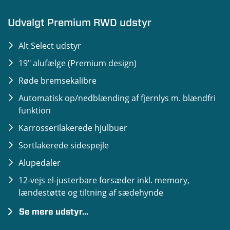
Sædeindtræk i kunstlæder
Opvarmede forsæder
Udvalgt Premium RWD udstyr
Opvarmet rat i kunstlæder
Alt Select udstyr
Opvarmet forrude
19" alufælge (Premium design)
Varmepumpe
Røde bremsekalibre
2-zoners aut. klimaanlæg
Automatisk op/nedblænding af fjernlys m. blændfri
SYNC4, 15,5" touchskærm m. Connected
funktion
Navigation
Karrosserilakerede hjulbuer
Trådløs Apple CarPlay/Android Auto
Sortlakerede sidespejle
10,2’’ digital instrumentering
Alupedaler
Trådløs mobilopladning
12-vejs el-justerbare forsæder inkl. memory,
Nøglefri adgang og start samt WalkAway Locking
lændestøtte og tiltning af sædehynde
Telefon som Nøgle samt E-latch dørlås
Se mere udstyr...
Pre-Collision Assist / Aut. nødbremse (kamera og