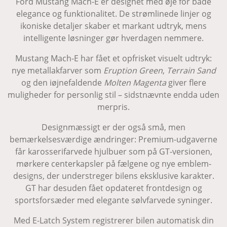
Ford Mustang Mach-E er designet med øje for både
elegance og funktionalitet. De strømlinede linjer og
ikoniske detaljer skaber et markant udtryk, mens
intelligente løsninger gør hverdagen nemmere.
Mustang Mach-E har fået et opfrisket visuelt udtryk:
nye metallakfarver som
Eruption Green
,
Terrain Sand
og den iøjnefaldende
Molten Magenta
giver flere
muligheder for personlig stil – sidstnævnte endda uden
merpris.
Designmæssigt er der også små, men
bemærkelsesværdige ændringer: Premium-udgaverne
får karosserifarvede hjulbuer som på GT-versionen,
mørkere centerkapsler på fælgene og nye emblem-
designs, der understreger bilens eksklusive karakter.
GT har desuden fået opdateret frontdesign og
sportsforsæder med elegante sølvfarvede syninger.
Med E-Latch System registrerer bilen automatisk din