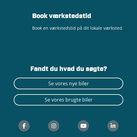
Book værkstedstid
Book en værkstedstid på dit lokale værksted.
Fandt du hvad du søgte?
Se vores nye biler
Mikkel Alexander Bergholdt Larsen
Kurt Søderberg
Daniel Bonic
Se vores brugte biler
Eftermarkedskoordinator
Reservedelskonsulent
Salgskonsulent
50 60 55 69
50 60 55 75
72 59 14 00
dabo@andersenbiler.dk
kuso@andersenbiler.dk
mikl@andersenbiler.dk