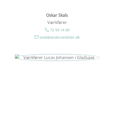
Oskar Skals
Værkfører
72 59 14 00
ossk@andersenbiler.dk