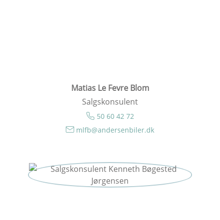
Matias Le Fevre Blom
Salgskonsulent
50 60 42 72
mlfb@andersenbiler.dk