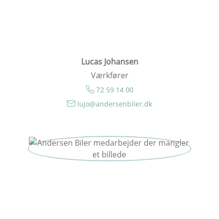
Lucas Johansen
Værkfører
72 59 14 00
lujo@andersenbiler.dk