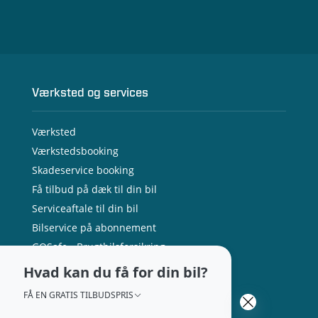
Værksted og services
Værksted
Værkstedsbooking
Skadeservice booking
Få tilbud på dæk til din bil
Serviceaftale til din bil
Bilservice på abonnement
GOSafe - Brugtbilsforsikring
Bilpleje
Hvad kan du få for din bil?
Mathias Lauenborg From
Oskar Skals
Tilbehør og reservedele
Brand Manager Kia
Værkfører
FÅ EN GRATIS TILBUDSPRIS
Ladeboks til hjemmet
50 60 55 52
72 59 14 00