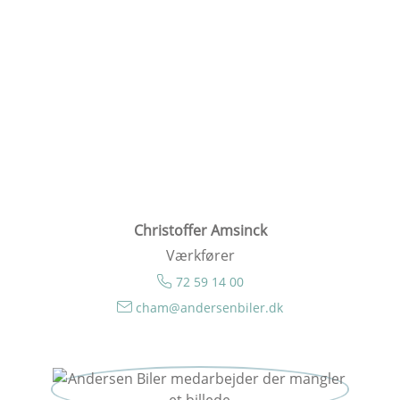
Christoffer Amsinck
Værkfører
72 59 14 00
cham@andersenbiler.dk