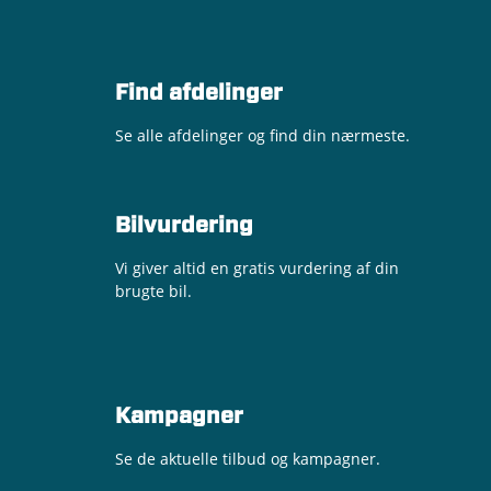
Find afdelinger
Se alle afdelinger og find din nærmeste.
Bilvurdering
Vi giver altid en gratis vurdering af din
Jonathan Tang Clausen
Katja Mai Andersen
Henrik Hollænder
Brian Hartmann
Carlo Bendtsen
Dennis Bagge
brugte bil.
Pladeværkstedsansvarlig
Reservedelsansvarlig
Erhvervskonsulent
Eftermarkedschef
Salgschef
Filialchef
50 60 55 51
23 68 67 68
72 59 14 52
72 59 14 42
72 59 14 41
21 20 06 00
cabe@andersenbiler.dk
hho@andersenbiler.dk
dba@andersenbiler.dk
bha@andersenbiler.dk
kan@andersenbiler.dk
jtc@andersenbiler.dk
Kampagner
Se de aktuelle tilbud og kampagner.