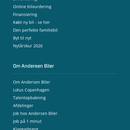
- Erhvervsleasing
Online bilvurdering
- Testkørsel
- Serviceaftale
Finansiering
- Opladning
Købt ny bil - se her
Den perfekte familiebil
Byt til nyt
Nytårskur 2026
Om Andersen Biler
Om Andersen Biler
Lotus Copenhagen
Talentopbakning
Afdelinger
Job hos Andersen Biler
Job på 1 minut
Klageadgang