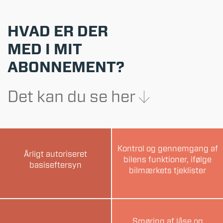
HVAD ER DER
MED I MIT
ABONNEMENT?
Det kan du se her
Kontrol og gennemgang af
Årligt autoriseret
bilens funktioner, ifølge
basiseftersyn
bilmærkets tjeklister
Smøring af låse og