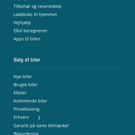
Tilbehør og reservedele
Ladeboks til hjemmet
Vejhjælp
Elbil beregneren
Apps til bilen
Salg af biler
Nye biler
Brugte biler
Elbiler
Kommende biler
Privatleasing
Erhverv
- Nye varebiler
Garanti på vores bilmærker
- Brugte varebiler
Bilvurdering