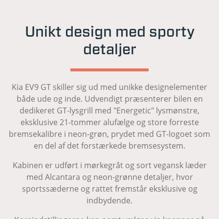
Trådløs telefonopladning
Udvidet motorvejsassistent m. Hands-On-senor
(HDA 2)
Unikt design med sporty
Varmepumpe
detaljer
Vognbaneassistent (LKA)
Kia EV9 GT skiller sig ud med unikke designelementer
både ude og inde. Udvendigt præsenterer bilen en
dedikeret GT-lysgrill med "Energetic" lysmønstre,
eksklusive 21-tommer alufælge og store forreste
bremsekalibre i neon-grøn, prydet med GT-logoet som
en del af det forstærkede bremsesystem.
Kabinen er udført i mørkegråt og sort vegansk læder
med Alcantara og neon-grønne detaljer, hvor
sportssæderne og rattet fremstår eksklusive og
indbydende.