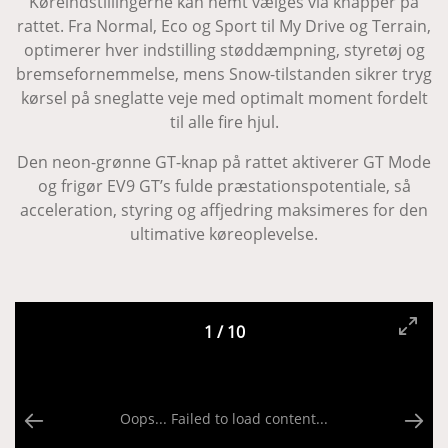
Køreindstillingerne kan nemt vælges via knapper på
rattet. Fra Normal, Eco og Sport til My Drive og Terrain,
optimerer hver indstilling støddæmpning, styretøj og
bremsefornemmelse, mens Snow-tilstanden sikrer tryg
kørsel på sneglatte veje med optimalt moment fordelt
til alle fire hjul.
Den neon-grønne GT-knap på rattet aktiverer GT Mode
og frigør EV9 GT’s fulde præstationspotentiale, så
acceleration, styring og affjedring maksimeres for den
ultimative køreoplevelse.
1
/
10
Oops... Failed to load content...