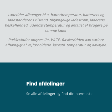
Ladetider afhænger bl.a. batteritemperatur, batteriets og
ladestanderens tilstand, tilgængelige ladestrøm, laderens
beskaffenhed, udendørstemperatur og antallet af brugere på
samme lader.
Rækkevidder oplyses iht. WLTP. Rækkevidden kan variere
afhængigt af vejforholdene, kørestil, temperatur og dæktype.
Find afdelinger
Se alle afdelinger og find din nærmeste.