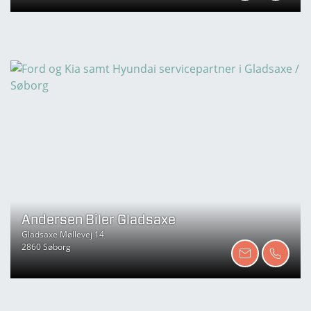
Andersen Biler Gladsaxe
Gladsaxe Møllevej 14
2860 Søborg