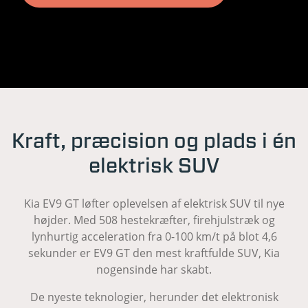
Kraft, præcision og plads i én
elektrisk SUV
Kia EV9 GT løfter oplevelsen af elektrisk SUV til nye
højder. Med 508 hestekræfter, firehjulstræk og
lynhurtig acceleration fra 0-100 km/t på blot 4,6
sekunder er EV9 GT den mest kraftfulde SUV, Kia
nogensinde har skabt.
De nyeste teknologier, herunder det elektronisk