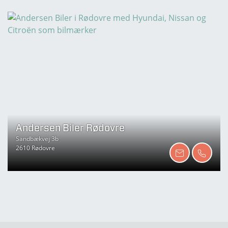
Andersen Biler Rødovre
Sandbækvej 3b
2610 Rødovre