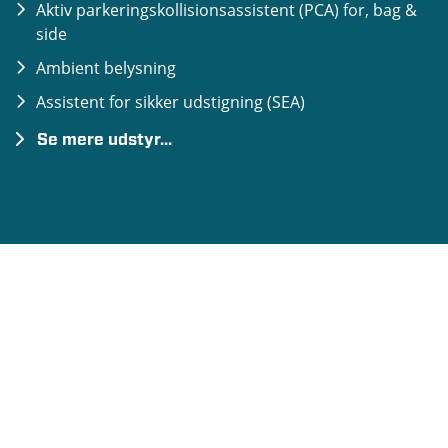
Aktiv parkeringskollisionsassistent (PCA) for, bag &
side
Ambient belysning
Assistent for sikker udstigning (SEA)
Se mere udstyr...
Aut. nødbremse m. fodgænger- &
cyklistregistrering & registrering af venstresving
for modkørende & krydsende trafik (FCA 2.0)
Biometrisk adgang til førerprofil
Digital Grill
Digital Key
Diskant- og centerhøjtalere & ekstern forstærker
Fjernbetjent parkeringsassistent m. diagonal
parkering (RSPA 2.0)