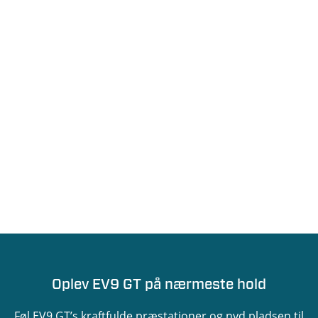
Oplev EV9 GT på nærmeste hold
Føl EV9 GT’s kraftfulde præstationer og nyd pladsen til