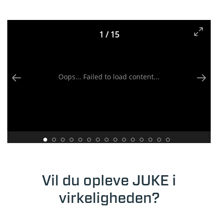
1
/
15
Oops... Failed to load content...
Vil du opleve JUKE i
virkeligheden?