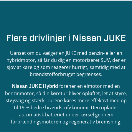
Bagagerumsvolumen
Acceleration fra 0-100 km/t
354 l
10,7 - 11,8 sek.
.
Acceleration fra 0-100 km/t
Længde
10,1 sek.
Flere drivlinjer i Nissan JUKE
4,210 meter
Længde
Uanset om du vælger en JUKE med benzin- eller en
Ydelse
4,210 meter
hybridmotor, så får du dig en motoriseret SUV, der er
114 hk
sjov at køre og som reagerer hurtigt, samtidig med at
brændstofforbruget begrænses.
Ydelse
Bredde (uden spejl)
143 hk
1800 meter
forener en elmotor med en
Nissan JUKE Hybrid
benzinmotor, så din køretur bliver opløftet, let at styre,
Bredde (uden spejl)
støjsvag og stærk. Turene køres mere effektivt med op
Maks. anhængervægt med bremser
1800 meter
til 19 % bedre brændstoføkonomi. Den oplader
1250 kg
automatisk batteriet under kørsel gennem
Maks. anhængervægt med bremser
forbrændingsmotoren og regenerativ bremsning.
Højde
750 kg
1,577-1,593 meter