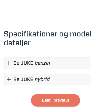
Specifikationer og model
detaljer
Se JUKE
benzin
Se JUKE
hybrid
Forbrug v/blandet kørsel
16,9 - 17,2 km/l.
Forbrug v/blandet kørsel
Bagagerumsvolumen
Bestil prøvetur
20,4 - 21,3 km/l.
422 l