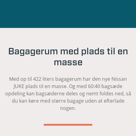
Bagagerum med plads til en
masse
Med op til 422 liters bagagerum har den nye Nissan
JUKE plads til en masse. Og med 60:40 bagsæde
opdeling kan bagsæderne deles og nemt foldes ned, så
du kan køre med større bagage uden at efterlade
nogen.