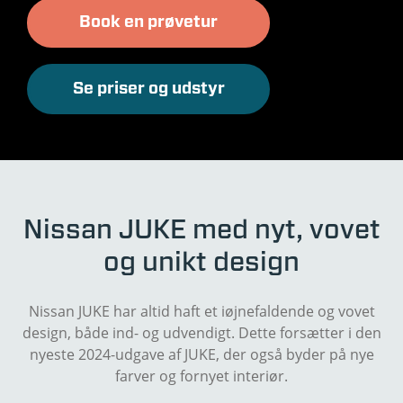
Book en prøvetur
Se priser og udstyr
Nissan JUKE med nyt, vovet
og unikt design
Nissan JUKE har altid haft et iøjnefaldende og vovet
design, både ind- og udvendigt. Dette forsætter i den
nyeste 2024-udgave af JUKE, der også byder på nye
farver og fornyet interiør.