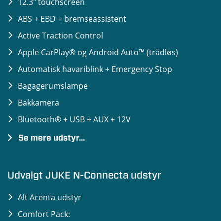
12.3" touchscreen
ABS + EBD + bremseassistent
Active Traction Control
Apple CarPlay® og Android Auto™ (trådløs)
Automatisk havariblink + Emergency Stop
Bagagerumslampe
Bakkamera
Bluetooth® + USB + AUX + 12V
Se mere udstyr...
Dæktryksovervågning med tryk-visning (TPMS)
Elektrisk indstillelige sidespejle med integreret
Udvalgt JUKE N-Connecta udstyr
blinklys
Alt Acenta udstyr
Fartpilot & hastighedsbegrænser
Comfort Pack:
Fuldautomatisk fjernlys