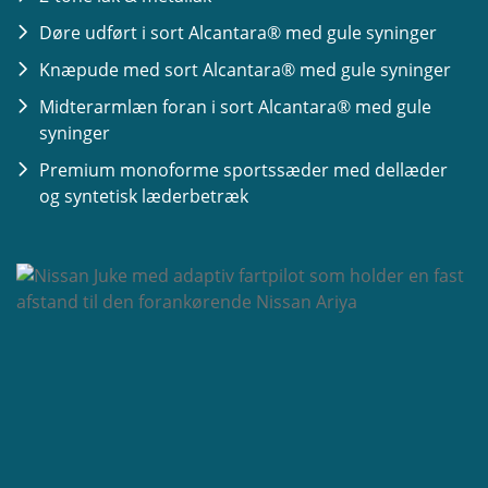
Moving Object Detection
Døre udført i sort Alcantara® med gule syninger
Paddleshift på rattet ved automatgearkasse
Knæpude med sort Alcantara® med gule syninger
Traffic Jam Pilot
Midterarmlæn foran i sort Alcantara® med gule
Velkomstlys & konsol Ambient belysning
syninger
Premium monoforme sportssæder med dellæder
og syntetisk læderbetræk