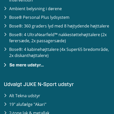
Skiltegenkendelse
Ambient belysning i dørene
TCS (Traction Control System, Traction Control
Bose® Personal Plus lydsystem
System)
Bose®: 360 graders lyd med 8 højtydende højttalere
USB-port bag (kun opladning, 2,4 A)
Bose®: 4 UltraNearfield™ nakkestøttehøjttalere (2x
Vehicle Dynamic Control
førersæde, 2x passagersæde)
Vognbaneassistent (Lane Departure Warning)
Bose®: 4 kabinehøjttalere (4x Super65 bredområde,
2x diskanthøjttalere)
Se mere udstyr...
Bose®: digital forstærker
Cross Traffic Alert (CTA)
Udvalgt JUKE N-Sport udstyr
Gearkonsol Ambient belysning
Alt Tekna udstyr
Intelligent 360° Around View Monitor
19" alufælge "Akari"
Intelligent vognbaneassistent (Lane Keep Assist)
2-tone lak & metallak