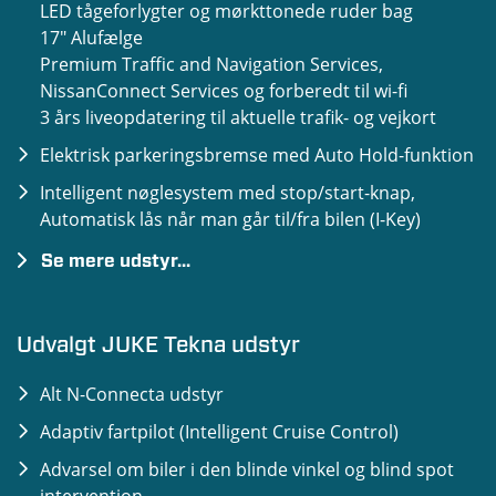
LED tågeforlygter og mørkttonede ruder bag
Hill-start Assist
17" Alufælge
Premium Traffic and Navigation Services,
Højdeindstillelige sikkerhedsseler, for
NissanConnect Services og forberedt til wi-fi
Intelligent nødbremse med registrering af
3 års liveopdatering til aktuelle trafik- og vejkort
fodgængere og cyklister
Elektrisk parkeringsbremse med Auto Hold-funktion
Intelligent træthedsregistrering
Intelligent nøglesystem med stop/start-knap,
ISOFIX-beslag til barnestole (bag) med Top
Automatisk lås når man går til/fra bilen (I-Key)
Tether-fastgørelse
Se mere udstyr...
Klimaanlæg
Læderrat
Multifunktionsrat (audiosystem + telefon +
fartpilot + hastighedsbegrænser)
Opvarmet forrude
Udvalgt JUKE Tekna udstyr
Nedfældeligt splitbagsæde 60:40
Opvarmet rat
Alt N-Connecta udstyr
Nødopkald og vejhjælpsopkald
Parkeringssensorer for og bag
Adaptiv fartpilot (Intelligent Cruise Control)
Opvarmede forsæder
Advarsel om biler i den blinde vinkel og blind spot
Regnsensor
intervention