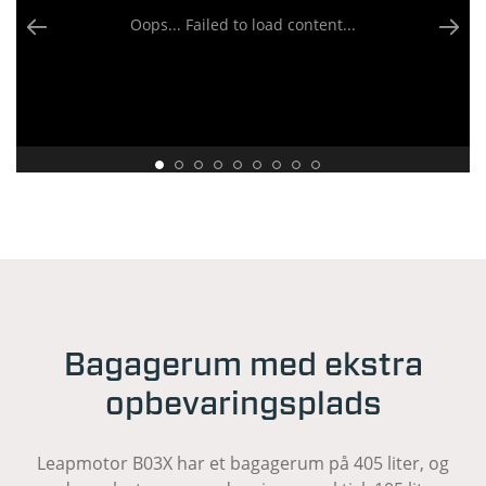
Oops... Failed to load content...
Bagagerum med ekstra
opbevaringsplads
Leapmotor B03X har et bagagerum på 405 liter, og