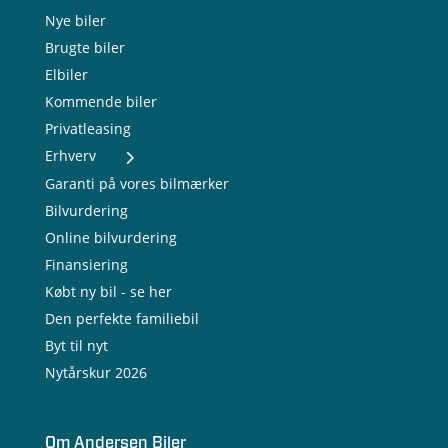
Nye biler
Brugte biler
Elbiler
Kommende biler
Privatleasing
Erhverv
- Nye varebiler
Garanti på vores bilmærker
- Brugte varebiler
Bilvurdering
- Erhvervsleasing
Online bilvurdering
- Testkørsel
- Serviceaftale
Finansiering
- Opladning
Købt ny bil - se her
Den perfekte familiebil
Byt til nyt
Nytårskur 2026
Om Andersen Biler