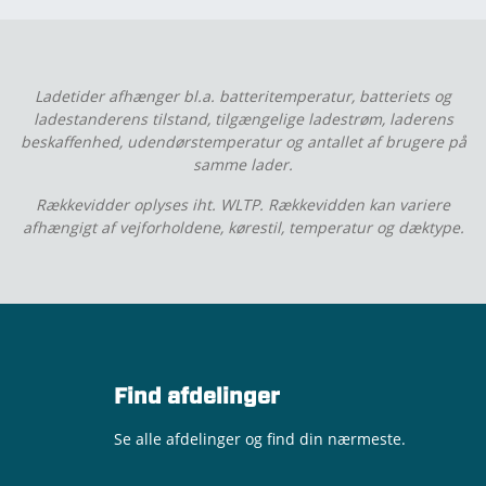
Ladetider afhænger bl.a. batteritemperatur, batteriets og
ladestanderens tilstand, tilgængelige ladestrøm, laderens
beskaffenhed, udendørstemperatur og antallet af brugere på
samme lader.
Rækkevidder oplyses iht. WLTP. Rækkevidden kan variere
afhængigt af vejforholdene, kørestil, temperatur og dæktype.
Find afdelinger
Se alle afdelinger og find din nærmeste.