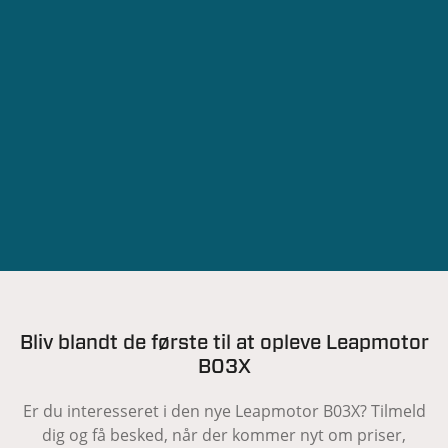
Bliv blandt de første til at opleve Leapmotor
B03X
Er du interesseret i den nye Leapmotor B03X? Tilmeld
dig og få besked, når der kommer nyt om priser,