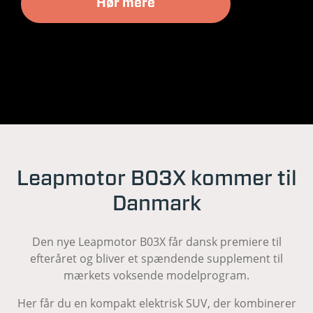
Hør mere
Leapmotor B03X kommer til
Danmark
Den nye Leapmotor B03X får dansk premiere til
efteråret og bliver et spændende supplement til
mærkets voksende modelprogram.
Her får du en kompakt elektrisk SUV, der kombinerer