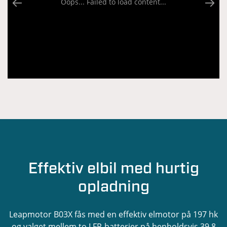
Oops... Failed to load content...
Effektiv elbil med hurtig
opladning
Leapmotor B03X fås med en effektiv elmotor på 197 hk
og valget mellem to LFP-batterier på henholdsvis 39,8