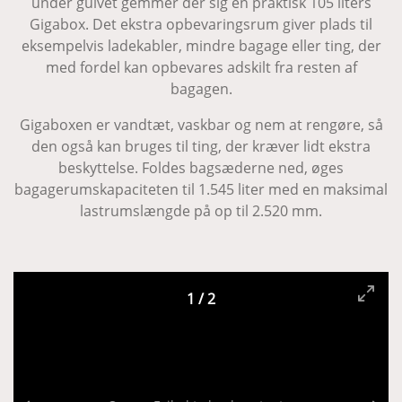
under gulvet gemmer der sig en praktisk 105 liters
Gigabox. Det ekstra opbevaringsrum giver plads til
eksempelvis ladekabler, mindre bagage eller ting, der
med fordel kan opbevares adskilt fra resten af
bagagen.
Gigaboxen er vandtæt, vaskbar og nem at rengøre, så
den også kan bruges til ting, der kræver lidt ekstra
beskyttelse. Foldes bagsæderne ned, øges
bagagerumskapaciteten til 1.545 liter med en maksimal
lastrumslængde på op til 2.520 mm.
1
/
2