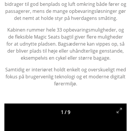
bidrager til god benplads og luft omkring både fører og
passagerer, mens de mange opbevaringsløsninger gør
det nemt at holde styr på hverdagens småting.
Kabinen rummer hele 33 opbevaringsmuligheder, og
de fleksible Magic Seats bagtil giver flere muligheder
for at udnytte pladsen. Bagsæderne kan vippes op, så
der bliver plads til høje eller uhåndterlige genstande,
eksempelvis en cykel eller større bagage.
Samtidig er interiøret holdt enkelt og overskueligt med
fokus på brugervenlig teknologi og et moderne digitalt
førermiljø.
1
/
9