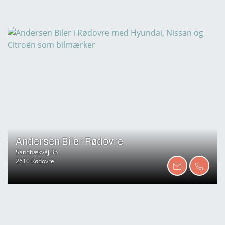
Andersen Biler Rødovre
Sandbækvej 3b
2610 Rødovre