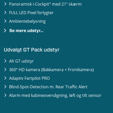
Panoramisk i-Cockpit° med 21" skærm
FULL LED Pixel forlygter
Ambientebelysning
Se mere udstyr...
3D Navigation m. TomTom kort
Elektrisk bagklap
Udvalgt GT Pack udstyr
Peugeot i-Connect Advance inkl. i-Toggles
Alt GT udstyr
Tag, diamantsort lakeret
360° HD kamera (Bakkamera + Frontkamera)
Adaptiv Fartpilot
Adaptiv Fartpilot PRO
Blind-Spot-Detection m. Rear Traffic Alert
Alarm med kabineovervågning, løft og tilt sensor