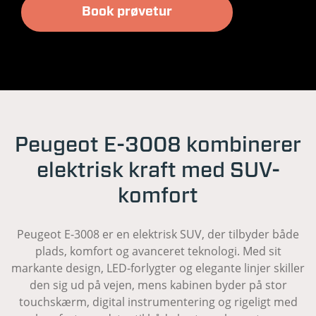
Book prøvetur
Peugeot E-3008 kombinerer
elektrisk kraft med SUV-
komfort
Peugeot E-3008 er en elektrisk SUV, der tilbyder både
plads, komfort og avanceret teknologi. Med sit
markante design, LED-forlygter og elegante linjer skiller
den sig ud på vejen, mens kabinen byder på stor
touchskærm, digital instrumentering og rigeligt med