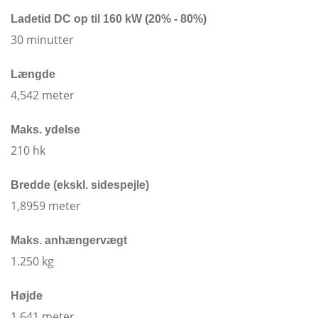
Ladetid DC op til 160 kW (20% - 80%)
30 minutter
Længde
4,542
meter
Maks. ydelse
210
hk
Bredde
(ekskl. sidespejle)
1,895
9 meter
Maks. anhængervægt
1.250
kg
Højde
1,641
meter