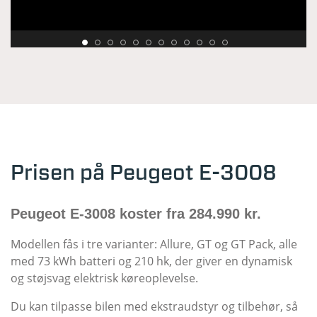
Prisen på Peugeot E-3008
Peugeot E-3008 koster fra 284.990 kr.
Modellen fås i tre varianter: Allure, GT og GT Pack, alle
med 73 kWh batteri og 210 hk, der giver en dynamisk
og støjsvag elektrisk køreoplevelse.
Du kan tilpasse bilen med ekstraudstyr og tilbehør, så