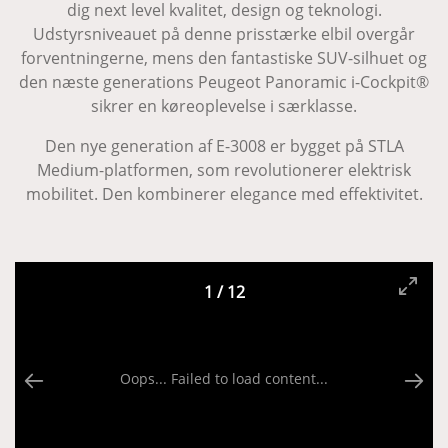
dig next level kvalitet, design og teknologi.
Udstyrsniveauet på denne prisstærke elbil overgår
forventningerne, mens den fantastiske SUV-silhuet og
den næste generations Peugeot Panoramic i-Cockpit®
sikrer en køreoplevelse i særklasse.
Den nye generation af E-3008 er bygget på STLA
Medium-platformen, som revolutionerer elektrisk
mobilitet. Den kombinerer elegance med effektivitet.
1
/
12
Oops... Failed to load content...