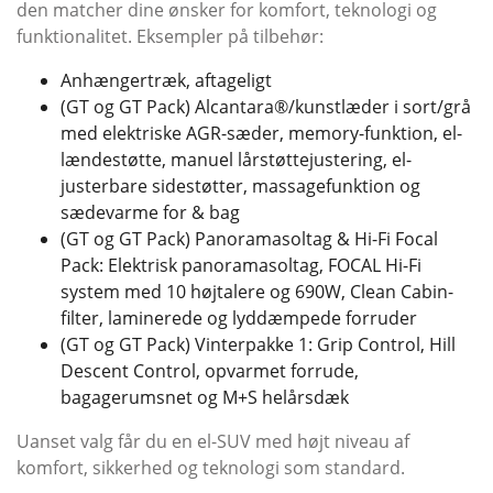
den matcher dine ønsker for komfort, teknologi og
funktionalitet. Eksempler på tilbehør:
Anhængertræk, aftageligt
(GT og GT Pack) Alcantara®/kunstlæder i sort/grå
med elektriske AGR-sæder, memory-funktion, el-
lændestøtte, manuel lårstøttejustering, el-
justerbare sidestøtter, massagefunktion og
sædevarme for & bag
(GT og GT Pack) Panoramasoltag & Hi-Fi Focal
Pack: Elektrisk panoramasoltag, FOCAL Hi-Fi
system med 10 højtalere og 690W, Clean Cabin-
filter, laminerede og lyddæmpede forruder
(GT og GT Pack) Vinterpakke 1: Grip Control, Hill
Descent Control, opvarmet forrude,
bagagerumsnet og M+S helårsdæk
Uanset valg får du en el-SUV med højt niveau af
komfort, sikkerhed og teknologi som standard.