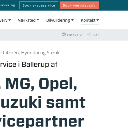
ansiering
Book skadeservice
Book værkstedstid
verv
Værksted
Bilvurdering
Kontakt
Udskriv
Del
vice i Ballerup af
, MG, Opel,
Suzuki samt
vicepartner