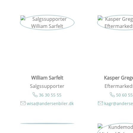
William Sarfelt
Kasper Greg
Salgssupporter
Eftermarked
36 30 55 55
50 60 55
wisa@andersenbiler.dk
kagr@anderse