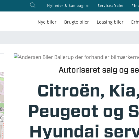
Nyheder & kampagner
Serviceaftaler
Fin
Nye biler
Brugte biler
Leasing biler
Erh
Autoriseret salg og ser
Citroën, Kia
Peugeot og 
Hyundai ser