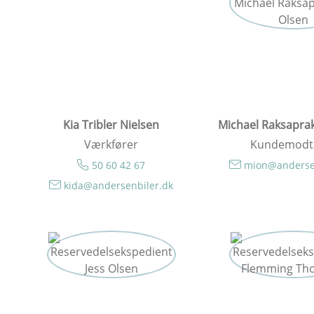
Kia Tribler Nielsen
Michael Raksapra
Værkfører
Kundemodt
50 60 42 67
mion@anderse
kida@andersenbiler.dk