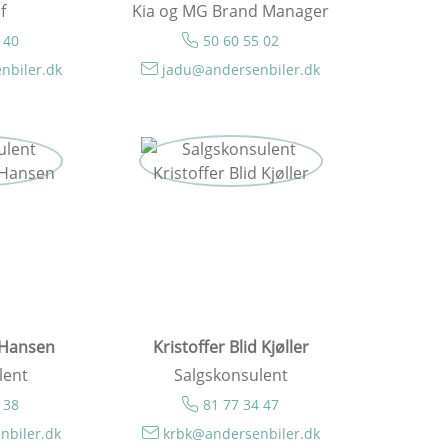
f
Kia og MG Brand Manager
 40
50 60 55 02
nbiler.dk
jadu@andersenbiler.dk
 Hansen
Kristoffer Blid Kjøller
lent
Salgskonsulent
 38
81 77 34 47
nbiler.dk
krbk@andersenbiler.dk