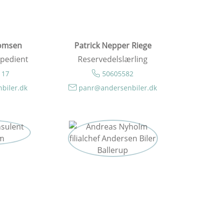
omsen
Patrick Nepper Riege
pedient
Reservedelslærling
 17
50605582
biler.dk
panr@andersenbiler.dk