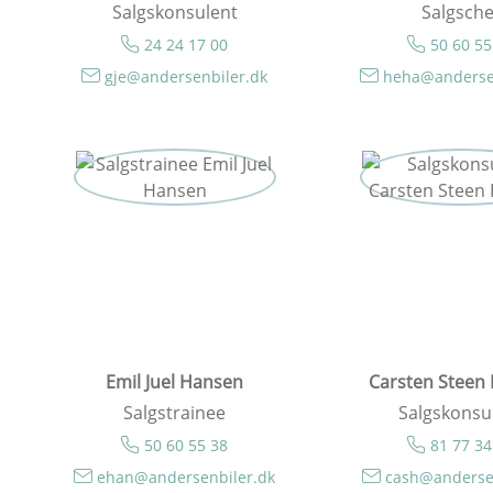
Salgskonsulent
Salgsche
24 24 17 00
50 60 55
gje@andersenbiler.dk
heha@anderse
Emil Juel Hansen
Carsten Steen
Salgstrainee
Salgskonsu
50 60 55 38
81 77 34
ehan@andersenbiler.dk
cash@anderse