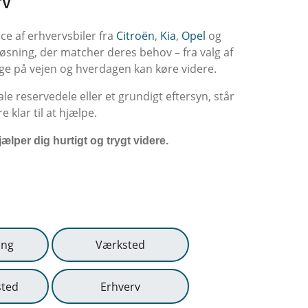
rv
vice af erhvervsbiler fra
Citroën
,
Kia
,
Opel
og
øsning, der matcher deres behov – fra valg af
lbage på vejen og hverdagen kan køre videre.
le reservedele eller et grundigt eftersyn, står
 klar til at hjælpe.
jælper dig hurtigt og trygt videre.
ing
Værksted
sted
Erhverv