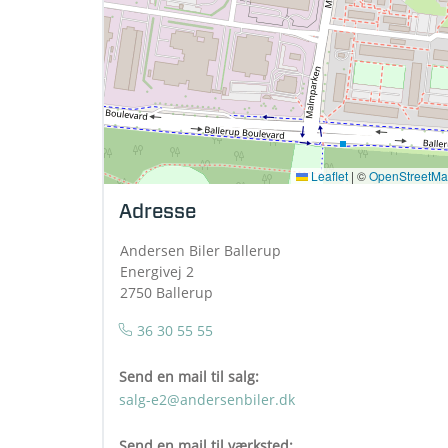
Leaflet
|
©
OpenStreetM
Adresse
Andersen Biler Ballerup
Energivej 2
2750 Ballerup
36 30 55 55
Send en mail til salg:
salg-e2@andersenbiler.dk
Send en mail til værksted: