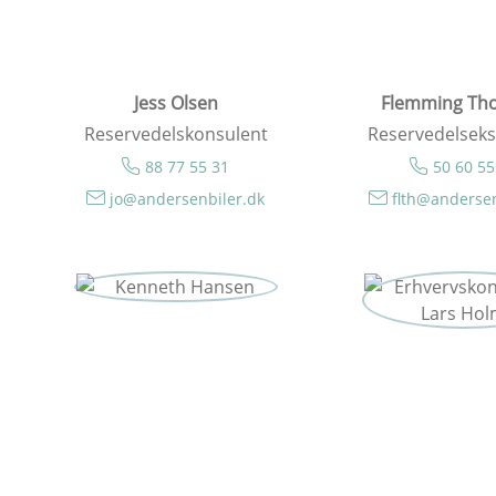
Jess Olsen
Flemming Th
Reservedelskonsulent
Reservedelseks
88 77 55 31
50 60 55
jo@andersenbiler.dk
flth@andersen