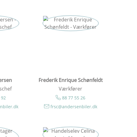
ersen
Frederik Enrique Schønfeldt
schef
Værkfører
 92
88 77 55 26
nbiler.dk
frsc@andersenbiler.dk