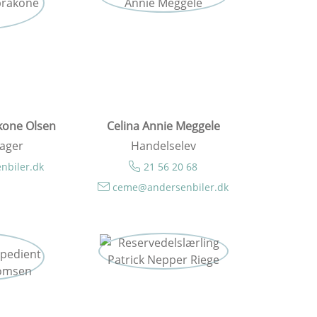
kone Olsen
Celina Annie Meggele
ager
Handelselev
nbiler.dk
21 56 20 68
ceme@andersenbiler.dk