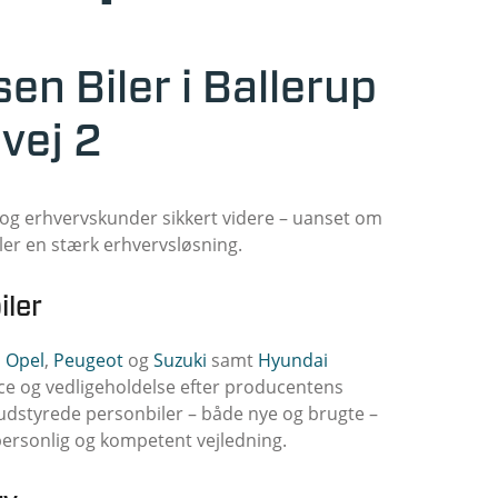
n Biler i Ballerup
vej 2
e og erhvervskunder sikkert videre – uanset om
ller en stærk erhvervsløsning.
iler
,
Opel
,
Peugeot
og
Suzuki
samt
Hyundai
vice og vedligeholdelse efter producentens
veludstyrede personbiler – både nye og brugte –
personlig og kompetent vejledning.