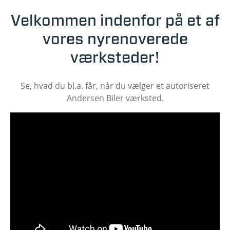
Velkommen indenfor på et af
vores nyrenoverede
værksteder!
Se, hvad du bl.a. får, når du vælger et autoriseret
Andersen Biler værksted.