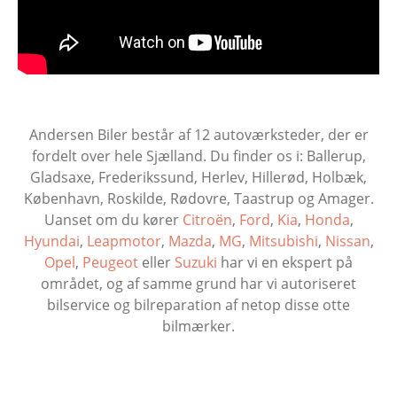
Andersen Biler består af 12 autoværksteder, der er
fordelt over hele Sjælland. Du finder os i: Ballerup,
Gladsaxe, Frederikssund, Herlev, Hillerød, Holbæk,
København, Roskilde, Rødovre, Taastrup og Amager.
Uanset om du kører
Citroën
,
Ford
,
Kia
,
Honda
,
Hyundai
,
Leapmotor
,
Mazda
,
MG
,
Mitsubishi
,
Nissan
,
Opel
,
Peugeot
eller
Suzuki
har vi en ekspert på
området, og af samme grund har vi autoriseret
bilservice og bilreparation af netop disse otte
bilmærker.