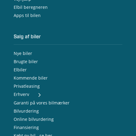
Elbil beregneren
Apps til bilen
Salg af biler
Nye biler
Brugte biler
Elbiler
Kommende biler
Privatleasing
Erhverv
- Nye varebiler
Garanti på vores bilmærker
- Brugte varebiler
Bilvurdering
- Erhvervsleasing
Online bilvurdering
- Testkørsel
- Serviceaftale
Finansiering
- Opladning
Købt ny bil - se her