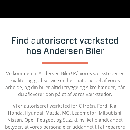
Find autoriseret værksted
hos Andersen Biler
Velkommen til Andersen Biler! På vores værksteder er
kvalitet og god service en helt naturlig del af vores
arbejde, og din bil er altid i trygge og sikre hænder, når
du afleverer den på et af vores værksteder.
Vi er autoriseret værksted for Citroën, Ford, Kia,
Honda, Hyundai, Mazda, MG, Leapmotor, Mitsubishi,
Nissan, Opel, Peugeot og Suzuki, hvilket blandt andet
betyder, at vores personale er uddannet til at reparere