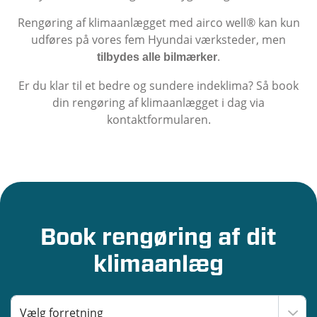
Rengøring af klimaanlægget med airco well® kan kun
udføres på vores fem Hyundai værksteder, men
.
tilbydes alle bilmærker
Er du klar til et bedre og sundere indeklima? Så book
din rengøring af klimaanlægget i dag via
kontaktformularen.
Book rengøring af dit
klimaanlæg