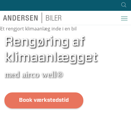
Rengøring af
klimaanlægget
med airco well®
Book værkstedstid