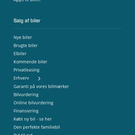
Salg af biler
Nye biler
Brugte biler
Elbiler
Kommende biler
Privatleasing
Erhverv
- Nye varebiler
Garanti på vores bilmærker
- Brugte varebiler
Bilvurdering
- Erhvervsleasing
Online bilvurdering
- Testkørsel
- Serviceaftale
Finansiering
- Opladning
Købt ny bil - se her
Den perfekte familiebil