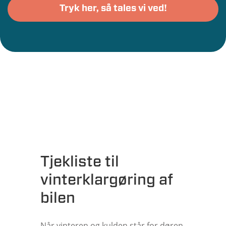
Tjekliste til
vinterklargøring af
bilen
Når vinteren og kulden står for døren,