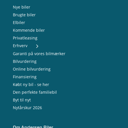
Nye biler
Brugte biler
Elbiler
Kommende biler
Privatleasing
Erhverv
- Nye varebiler
Garanti på vores bilmærker
- Brugte varebiler
Bilvurdering
- Erhvervsleasing
Online bilvurdering
- Testkørsel
- Serviceaftale
Finansiering
- Opladning
Købt ny bil - se her
Den perfekte familiebil
Byt til nyt
Nytårskur 2026
Om Andersen Biler