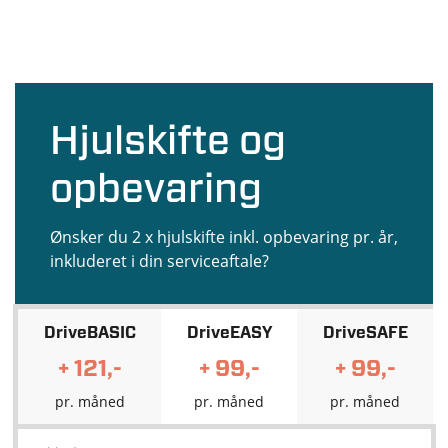
Hjulskifte og
opbevaring
Ønsker du 2 x hjulskifte inkl. opbevaring pr. år,
inkluderet i din serviceaftale?
DriveBASIC
DriveEASY
DriveSAFE
+ 121,-
+ 99,-
+ 99,-
pr. måned
pr. måned
pr. måned