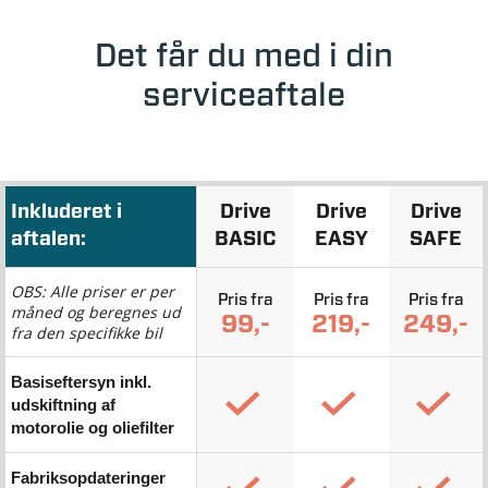
Det får du med i din
serviceaftale
Inkluderet i
Drive
Drive
Drive
aftalen:
BASIC
EASY
SAFE
OBS: Alle priser er per
Pris fra
Pris fra
Pris fra
måned og beregnes ud
99,-
219,-
249,-
fra den specifikke bil
Basiseftersyn inkl.
udskiftning af
motorolie og oliefilter
Fabriksopdateringer