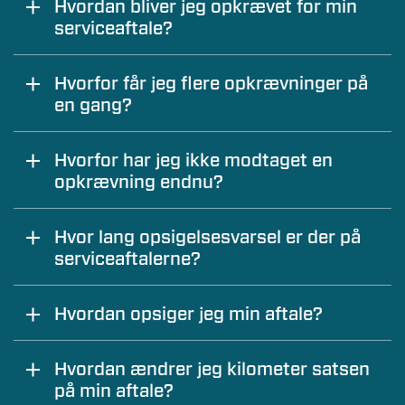
Hvordan bliver jeg opkrævet for min
serviceaftale?
Alle serviceaftaler opkræves via PBS på
Hvorfor får jeg flere opkrævninger på
månedlig basis, som eneste
en gang?
betalingsmulighed.
Da en kontrakt betales forud, vil der i den
Hvorfor har jeg ikke modtaget en
første periode ofte fremsendes to
opkrævning endnu?
opkrævninger. En for den pågældende måned
og en for den kommende måned.
Ekspeditionstid kan forekomme ved
Hvor lang opsigelsesvarsel er der på
oprettelse. Derudover opkræves betalingen
serviceaftalerne?
via PBS månedligt og der kan derfor gå lidt tid
før du modtager din første opkrævning.
Alle tre aftaler kan opsiges efter fem måneder
Hvordan opsiger jeg min aftale?
med en måneds varsel til udgangen af en
måned.
Brug vores formular her:
Opsigelse af
Hvordan ændrer jeg kilometer satsen
serviceaftale
på min aftale?