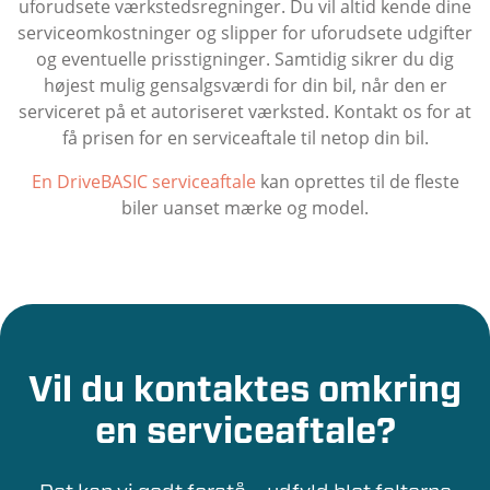
uforudsete værkstedsregninger. Du vil altid kende dine
serviceomkostninger og slipper for uforudsete udgifter
og eventuelle prisstigninger. Samtidig sikrer du dig
højest mulig gensalgsværdi for din bil, når den er
serviceret på et autoriseret værksted. Kontakt os for at
få prisen for en serviceaftale til netop din bil.
En DriveBASIC serviceaftale
kan oprettes til de fleste
biler uanset mærke og model.
Vil du kontaktes omkring
en serviceaftale?