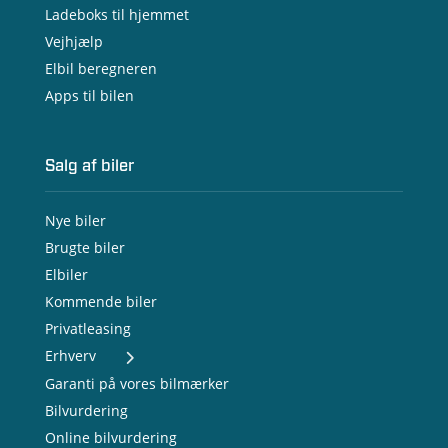
Ladeboks til hjemmet
Vejhjælp
Elbil beregneren
Apps til bilen
Salg af biler
Nye biler
Brugte biler
Elbiler
Kommende biler
Privatleasing
Erhverv
- Nye varebiler
Garanti på vores bilmærker
- Brugte varebiler
Bilvurdering
- Erhvervsleasing
Online bilvurdering
- Testkørsel