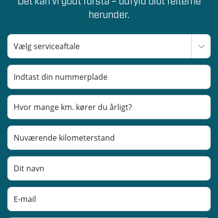
Det kan vi godt forstå – udfyld blot felterne
herunder.