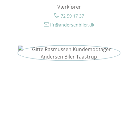
Værkfører
72 59 17 37
lfr@andersenbiler.dk