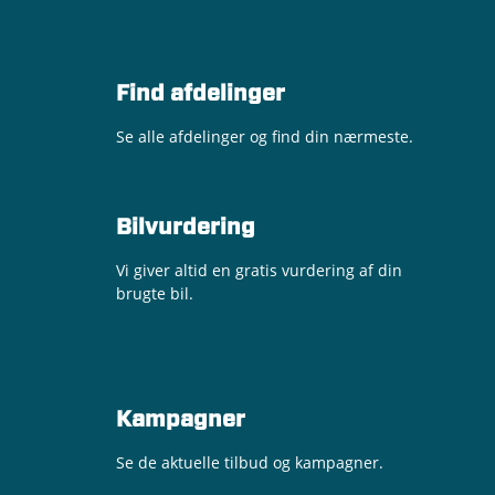
Find afdelinger
Se alle afdelinger og find din nærmeste.
Bilvurdering
Vi giver altid en gratis vurdering af din
Anders Poppelvig
Jørgen Mathiasen
Casper Svensson
Jan Mark Klausen
Bjarne Pedersen
Leif Køhlert
brugte bil.
Reservedelskonsulent
Pladeværkfører
Flåde ansvarlig
Servicechef
Salgschef
Filialchef
50 60 42 71
50 60 55 56
72 59 17 01
72 59 17 51
50 60 55 08
29 99 00 90
anpo@andersenbiler.dk
casv@andersenbiler.dk
jma@andersenbiler.dk
jakl@andersenbiler.dk
bjp@andersenbiler.dk
lk@andersenbiler.dk
Kampagner
Se de aktuelle tilbud og kampagner.