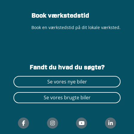
Book værkstedstid
Book en værkstedstid på dit lokale værksted.
Fandt du hvad du søgte?
Se vores nye biler
Marc Lyskov Jepsen
Mathias Brøndum
John Skov Larsen
Lars Frederiksen
Se vores brugte biler
Ford og Mazda Brand Manager
Reservedelsansvarlig
Erhvervskonsulent
Værkfører
50 60 55 11
72 59 17 37
50 60 55 97
50605586
jsla@andersenbiler.dk
mb@andersenbiler.dk
mlj@andersenbiler.dk
lfr@andersenbiler.dk