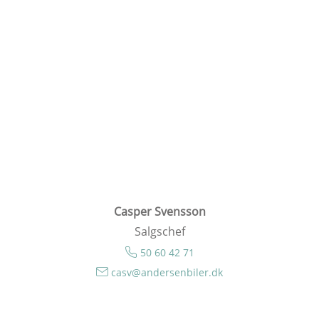
Casper Svensson
Salgschef
50 60 42 71
casv@andersenbiler.dk