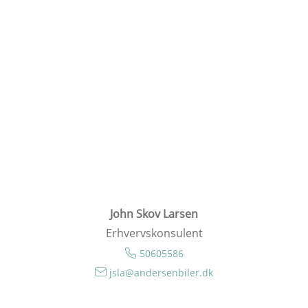
John Skov Larsen
Erhvervskonsulent
50605586
jsla@andersenbiler.dk