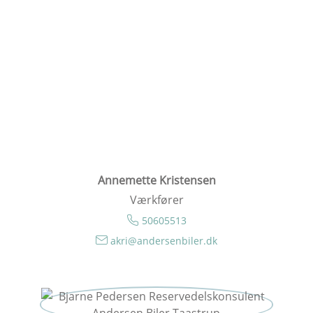
Annemette Kristensen
Værkfører
50605513
akri@andersenbiler.dk