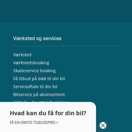
Værksted og services
Værksted
Værkstedsbooking
Skadeservice booking
Få tilbud på dæk til din bil
Serviceaftale til din bil
Bilservice på abonnement
GOSafe - Brugtbilsforsikring
Bilpleje
Hvad kan du få for din bil?
Marcus Kolbe Jørgensen
Gitte Rasmussen
Lærke Larsen
Tilbehør og reservedele
Eftermarkedselev
Kundemodtager
Salgskonsulent
FÅ EN GRATIS TILBUDSPRIS
Ladeboks til hjemmet
50 60 42 53
72 59 17 81
81 80 38 05