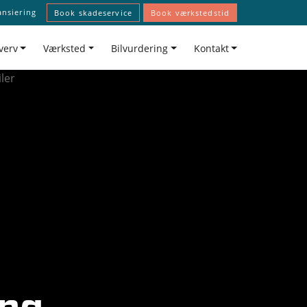
ansiering
Book skadeservice
Book værkstedstid
verv
Værksted
Bilvurdering
Kontakt