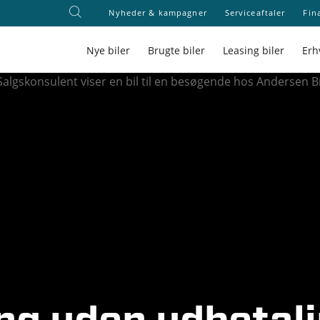
Nyheder & kampagner
Serviceaftaler
Fin
Nye biler
Brugte biler
Leasing biler
Erh