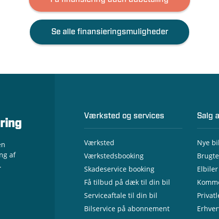
Se alle finansieringsmuligheder
Værksted og services
Salg a
ring
Værksted
Nye bi
en
ng af
Værkstedsbooking
Brugte
.
Skadeservice booking
Elbiler
Få tilbud på dæk til din bil
Komme
Serviceaftale til din bil
Privat
Bilservice på abonnement
Erhver