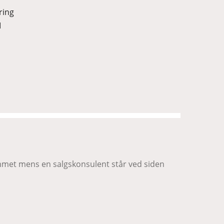
ring
I