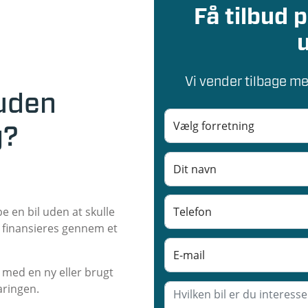
Få tilbud 
Vi vender tilbage m
 uden
g?
 en bil uden at skulle
s finansieres gennem et
 med en ny eller brugt
aringen.