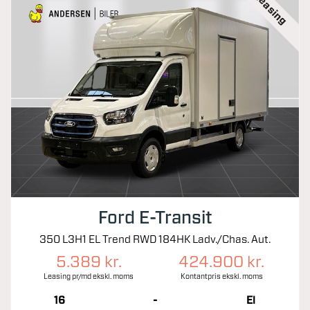
Leasing
Ford E-Transit
350 L3H1 EL Trend RWD 184HK Ladv./Chas. Aut.
5.389 kr.
424.900 kr.
Leasing pr/md ekskl. moms
Kontantpris ekskl. moms
16
-
El