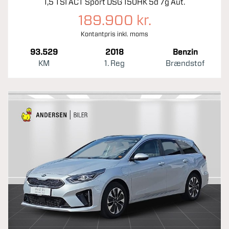
1,5 TSI ACT Sport DSG 150HK 5d 7g Aut.
189.900 kr.
Kontantpris inkl. moms
93.529
2018
Benzin
KM
1. Reg
Brændstof