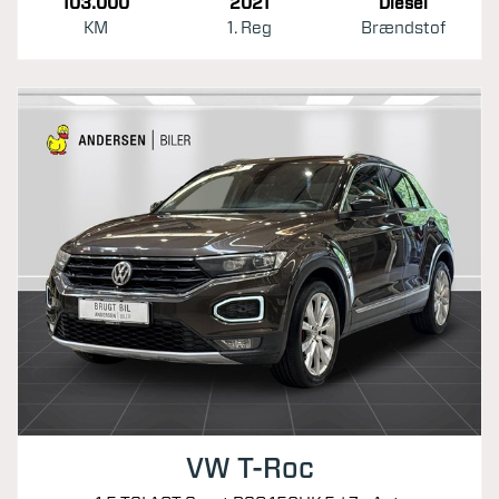
103.000
2021
Diesel
KM
1. Reg
Brændstof
VW T-Roc