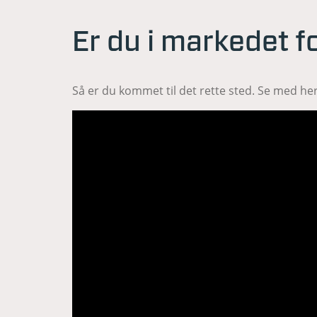
Er du i markedet fo
Så er du kommet til det rette sted. Se med her