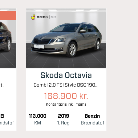
Skoda Octavia
t.
Combi 2,0 TSI Style DSG 190HK Stc 7g Aut.
168.900 kr.
Kontantpris inkl. moms
El
113.000
2019
Benzin
ndstof
KM
1. Reg
Brændstof