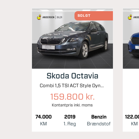
SOLGT
Skoda Octavia
Combi 1,5 TSI ACT Style Dynamic DSG 150HK Stc 7g Aut.
159.800 kr.
Kontantpris inkl. moms
74.000
2019
Benzin
122.0
KM
1. Reg
Brændstof
KM