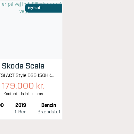
Nyhed!
Skoda Scala
1,5 TSI ACT Style DSG 150HK 5d 7g Aut.
179.000 kr.
Kontantpris inkl. moms
00
2019
Benzin
1. Reg
Brændstof