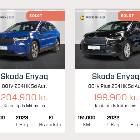
SOLGT
SOLGT
Skoda Enyaq
Skoda Enyaq
80 iV 204HK 5d Aut.
80 iV Plus 204HK 5d Au
204.900 kr.
199.900 kr.
Kontantpris inkl. moms
Kontantpris inkl. moms
00
2023
El
151.000
2022
1. Reg
Brændstof
KM
1. Reg
Bræ