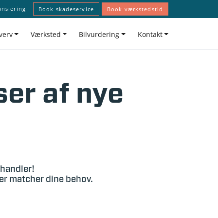
ansiering
Book skadeservice
Book værkstedstid
verv
Værksted
Bilvurdering
Kontakt
ser af nye
rhandler!
der matcher dine behov.