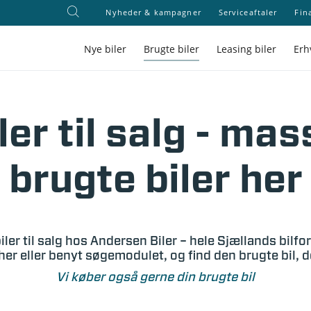
Nyheder & kampagner
Serviceaftaler
Fin
Nye biler
Brugte biler
Leasing biler
Erh
ler til salg - mas
brugte biler her
iler til salg hos Andersen Biler – hele Sjællands bilfo
her eller benyt søgemodulet, og find den brugte bil, 
Vi køber også gerne din brugte bil