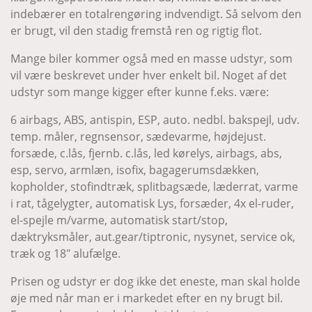
indebærer en totalrengøring indvendigt. Så selvom den
er brugt, vil den stadig fremstå ren og rigtig flot.
Mange biler kommer også med en masse udstyr, som
vil være beskrevet under hver enkelt bil. Noget af det
udstyr som mange kigger efter kunne f.eks. være:
6 airbags, ABS, antispin, ESP, auto. nedbl. bakspejl, udv.
temp. måler, regnsensor, sædevarme, højdejust.
forsæde, c.lås, fjernb. c.lås, led kørelys, airbags, abs,
esp, servo, armlæn, isofix, bagagerumsdækken,
kopholder, stofindtræk, splitbagsæde, læderrat, varme
i rat, tågelygter, automatisk Lys, forsæder, 4x el-ruder,
el-spejle m/varme, automatisk start/stop,
dæktryksmåler, aut.gear/tiptronic, nysynet, service ok,
træk og 18" alufælge.
Prisen og udstyr er dog ikke det eneste, man skal holde
øje med når man er i markedet efter en ny brugt bil.