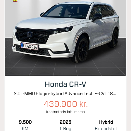
Honda CR-V
2,0 i-MMD Plugin-hybrid Advance Tech E-CVT 184HK 5d Trinl. Gear
439.900 kr.
Kontantpris inkl. moms
9.500
2025
Hybrid
KM
1. Reg
Brændstof