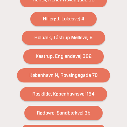
Herlev, Herlev Hovedgade 50
Hillerød, Lokesvej 4
Holbæk, Tåstrup Møllevej 6
Kastrup, Englandsvej 382
København N, Rovsingsgade 78
Roskilde, Københavnsvej 154
Rødovre, Sandbækvej 3b