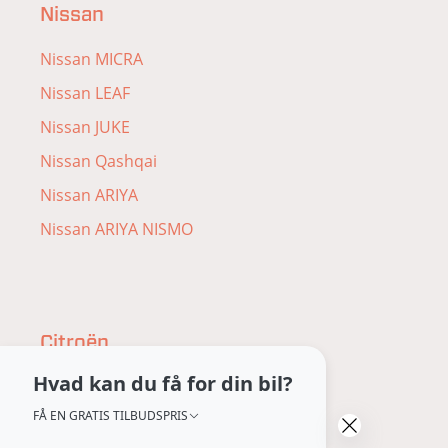
Nissan
Nissan MICRA
Nissan LEAF
Nissan JUKE
Nissan Qashqai
Nissan ARIYA
Nissan ARIYA NISMO
Citroën
Hvad kan du få for din bil?
Citroën ë-C3
FÅ EN GRATIS TILBUDSPRIS
Citroën ë-C3 Aircross