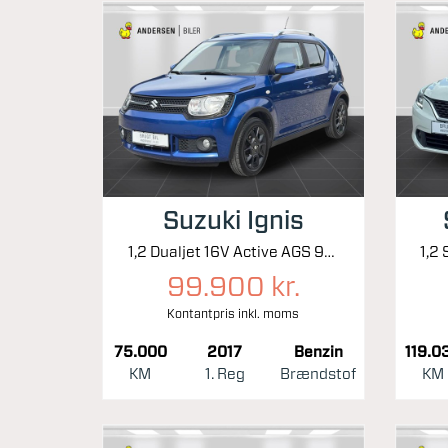
Suzuki Ignis
1,2 Dualjet 16V Active AGS 90HK 5d Aut.
99.900 kr.
Kontantpris inkl. moms
75.000
2017
Benzin
119.0
KM
1. Reg
Brændstof
KM