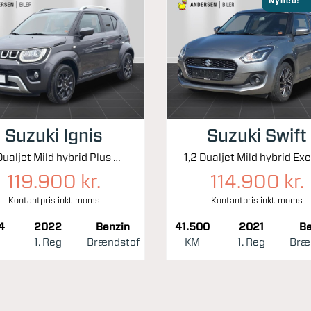
Nyhed!
Suzuki Ignis
Suzuki Swift
1,2 Dualjet Mild hybrid Plus AEB 83HK 5d
119.900 kr.
114.900 kr.
Kontantpris inkl. moms
Kontantpris inkl. moms
4
2022
Benzin
41.500
2021
Be
1. Reg
Brændstof
KM
1. Reg
Bræ