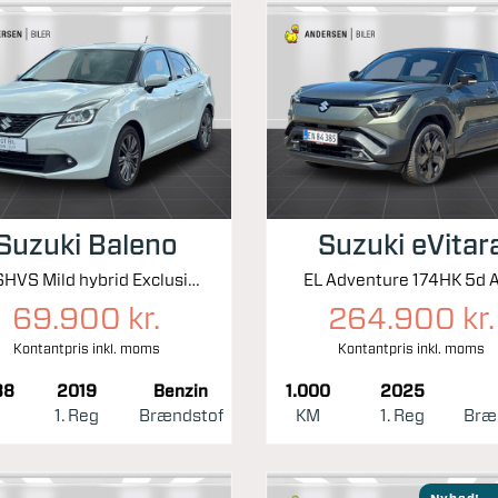
Suzuki Baleno
Suzuki eVitar
1,2 SHVS Mild hybrid Exclusive 90HK 5d
EL Adventure 174HK 5d A
69.900 kr.
264.900 kr.
Kontantpris inkl. moms
Kontantpris inkl. moms
38
2019
Benzin
1.000
2025
1. Reg
Brændstof
KM
1. Reg
Bræ