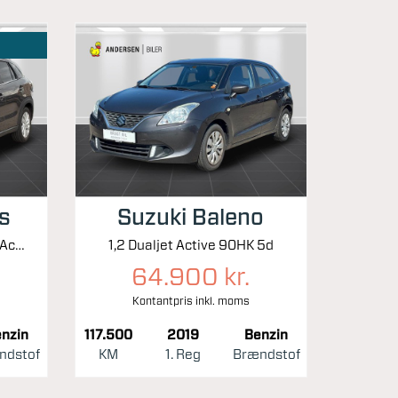
s
Suzuki Baleno
1,4 Boosterjet Mild hybrid Active 129HK 5d 6g
1,2 Dualjet Active 90HK 5d
64.900 kr.
Kontantpris inkl. moms
nzin
117.500
2019
Benzin
ndstof
KM
1. Reg
Brændstof