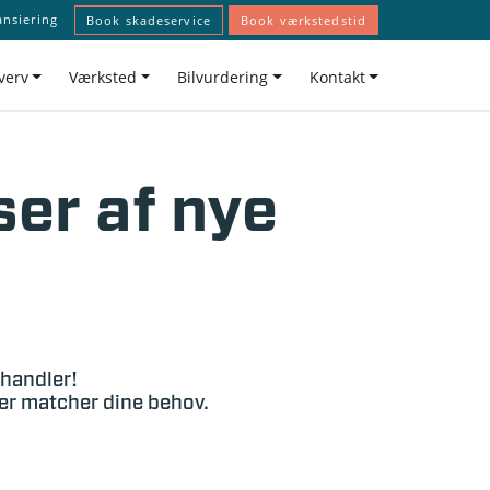
ansiering
Book skadeservice
Book værkstedstid
verv
Værksted
Bilvurdering
Kontakt
ser af nye
rhandler!
der matcher dine behov.