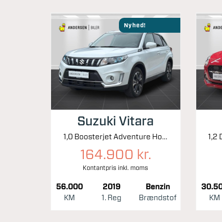
Nyhed!
Suzuki Vitara
1,0 Boosterjet Adventure Holiday 112HK 5d 6g Aut.
164.900 kr.
Kontantpris inkl. moms
56.000
2019
Benzin
30.5
KM
1. Reg
Brændstof
KM