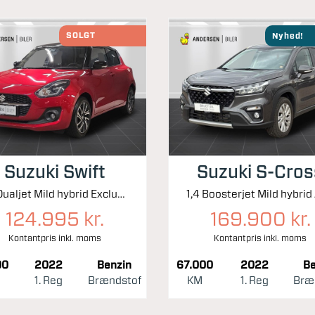
SOLGT
Nyhed!
Suzuki Swift
Suzuki S-Cros
1,2 Dualjet Mild hybrid Exclusive AEB 83HK 5d
124.995 kr.
169.900 kr.
Kontantpris inkl. moms
Kontantpris inkl. moms
00
2022
Benzin
67.000
2022
Be
1. Reg
Brændstof
KM
1. Reg
Bræ