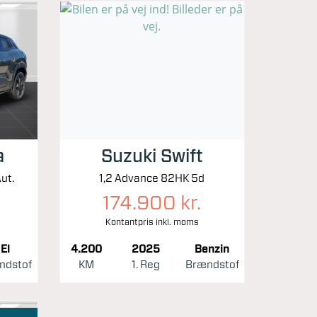
a
Suzuki Swift
ut.
1,2 Advance 82HK 5d
174.900 kr.
Kontantpris inkl. moms
El
4.200
2025
Benzin
ndstof
KM
1. Reg
Brændstof