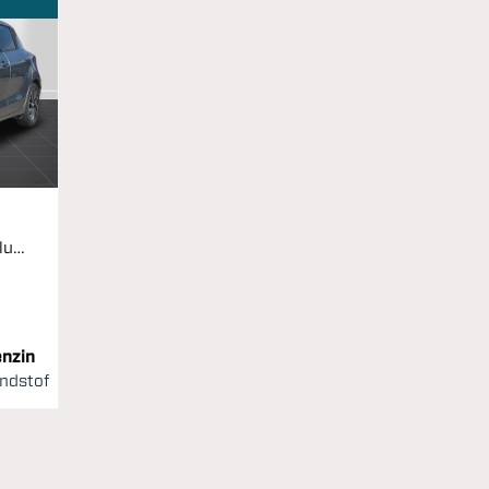
1,2 Dualjet Mild hybrid Exclusive AEB 83HK 5d
nzin
ndstof