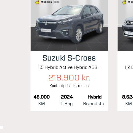
Suzuki S-Cross
1,5 Hybrid Active Hybrid AGS 102HK 5d 6g Aut.
218.900 kr.
Kontantpris inkl. moms
48.000
2024
Hybrid
8.62
KM
1. Reg
Brændstof
KM