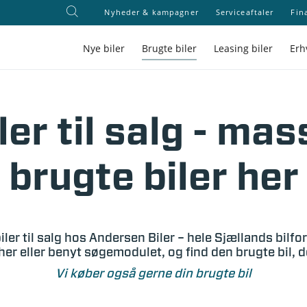
Nyheder & kampagner
Serviceaftaler
Fin
Nye biler
Brugte biler
Leasing biler
Erh
ler til salg - mas
brugte biler her
iler til salg hos Andersen Biler – hele Sjællands bilfo
her eller benyt søgemodulet, og find den brugte bil, 
Vi køber også gerne din brugte bil