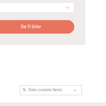
Se
11
biler
Dato (nyeste først)