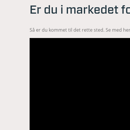
Er du i markedet fo
Så er du kommet til det rette sted. Se med her