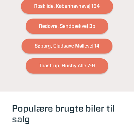
Roskilde, Københavnsvej 154
Rødovre, Sandbækvej 3b
Søborg, Gladsaxe Møllevej 14
Taastrup, Husby Alle 7-9
Populære brugte biler til
salg