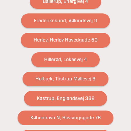
Ballerup, Energivej 4
Frederikssund, Vølundsvej 11
Herlev, Herlev Hovedgade 50
Hillerød, Lokesvej 4
Holbæk, Tåstrup Møllevej 6
Kastrup, Englandsvej 382
København N, Rovsingsgade 78