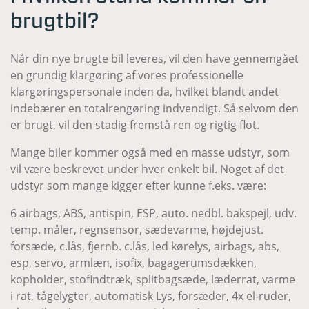
brugtbil?
Når din nye brugte bil leveres, vil den have gennemgået
en grundig klargøring af vores professionelle
klargøringspersonale inden da, hvilket blandt andet
indebærer en totalrengøring indvendigt. Så selvom den
er brugt, vil den stadig fremstå ren og rigtig flot.
Mange biler kommer også med en masse udstyr, som
vil være beskrevet under hver enkelt bil. Noget af det
udstyr som mange kigger efter kunne f.eks. være:
6 airbags, ABS, antispin, ESP, auto. nedbl. bakspejl, udv.
temp. måler, regnsensor, sædevarme, højdejust.
forsæde, c.lås, fjernb. c.lås, led kørelys, airbags, abs,
esp, servo, armlæn, isofix, bagagerumsdækken,
kopholder, stofindtræk, splitbagsæde, læderrat, varme
i rat, tågelygter, automatisk Lys, forsæder, 4x el-ruder,