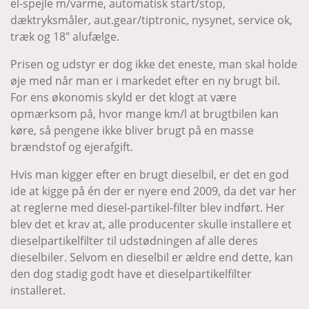
el-spejle m/varme, automatisk start/stop,
dæktryksmåler, aut.gear/tiptronic, nysynet, service ok,
træk og 18" alufælge.
Prisen og udstyr er dog ikke det eneste, man skal holde
øje med når man er i markedet efter en ny brugt bil.
For ens økonomis skyld er det klogt at være
opmærksom på, hvor mange km/l at brugtbilen kan
køre, så pengene ikke bliver brugt på en masse
brændstof og ejerafgift.
Hvis man kigger efter en brugt dieselbil, er det en god
ide at kigge på én der er nyere end 2009, da det var her
at reglerne med diesel-partikel-filter blev indført. Her
blev det et krav at, alle producenter skulle installere et
dieselpartikelfilter til udstødningen af alle deres
dieselbiler. Selvom en dieselbil er ældre end dette, kan
den dog stadig godt have et dieselpartikelfilter
installeret.