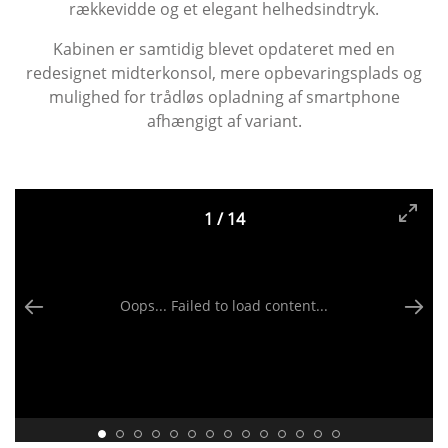
rækkevidde og et elegant helhedsindtryk.
Kabinen er samtidig blevet opdateret med en
redesignet midterkonsol, mere opbevaringsplads og
mulighed for trådløs opladning af smartphone
afhængigt af variant.
1
/
14
Oops... Failed to load content...