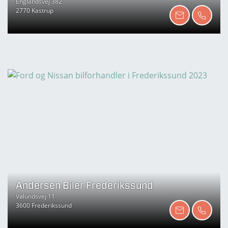
Englandsvej 382
2770 Kastrup
Andersen Biler Frederikssund
Vølundsvej 11
3600 Frederikssund