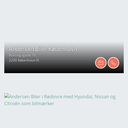
Andersen Biler København
Rovsingsgade 78
2200 København N