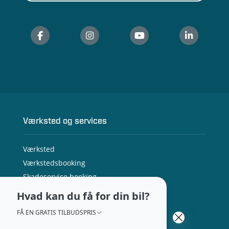
Værksted og services
Værksted
Værkstedsbooking
Skadeservice booking
Få tilbud på dæk til din bil
Hvad kan du få for din bil?
Serviceaftale til din bil
FÅ EN GRATIS TILBUDSPRIS
Bilservice på abonnement