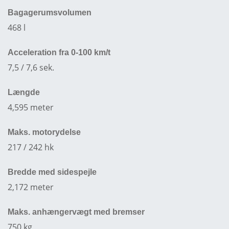
Bagagerumsvolumen
468 l
Acceleration fra 0-100 km/t
7,5 / 7,6 sek.
Længde
4,595 meter
Maks. motorydelse
217 / 242 hk
Bredde med sidespejle
2,172 meter
Maks. anhængervægt med bremser
750 kg