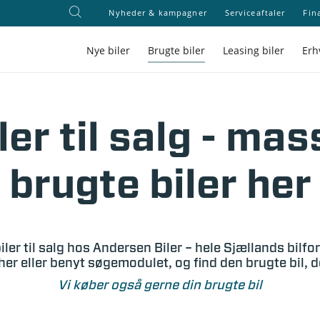
Nyheder & kampagner
Serviceaftaler
Fin
Nye biler
Brugte biler
Leasing biler
Erh
ler til salg - mas
brugte biler her
iler til salg hos Andersen Biler – hele Sjællands bilfo
her eller benyt søgemodulet, og find den brugte bil, 
Vi køber også gerne din brugte bil