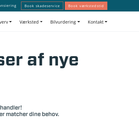
ansiering
Book skadeservice
Book værkstedstid
verv
Værksted
Bilvurdering
Kontakt
ser af nye
rhandler!
der matcher dine behov.