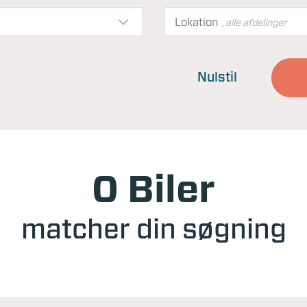
Lokation
, alle afdelinger
Nulstil
0 Biler
matcher din søgning