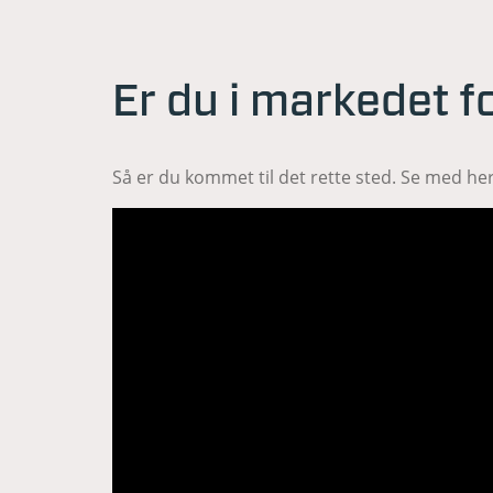
Er du i markedet fo
Så er du kommet til det rette sted. Se med her