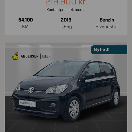
219.900 kr.
Kontantpris inkl. moms
54.100
2019
Benzin
KM
1. Reg
Brændstof
Nyhed!