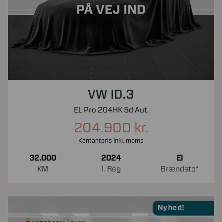
VW ID.3
EL Pro 204HK 5d Aut.
204.900 kr.
Kontantpris inkl. moms
32.000
2024
El
KM
1. Reg
Brændstof
Nyhed!