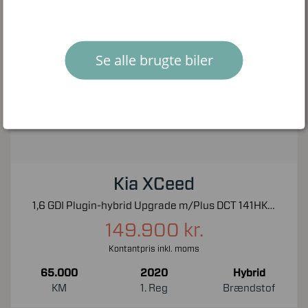
Se alle brugte biler
Kia XCeed
1,6 GDI Plugin-hybrid Upgrade m/Plus DCT 141HK 5d 6g Aut.
149.900 kr.
Kontantpris inkl. moms
65.000
2020
Hybrid
KM
1. Reg
Brændstof