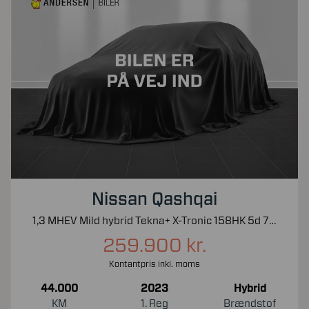
Nissan Qashqai
1,3 MHEV Mild hybrid Tekna+ X-Tronic 158HK 5d 7g Aut.
259.900 kr.
Kontantpris inkl. moms
44.000
2023
Hybrid
KM
1. Reg
Brændstof