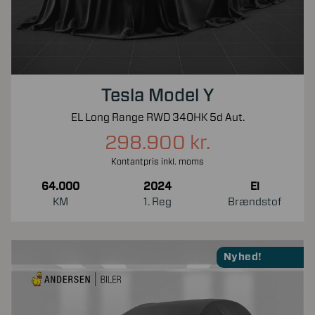
Tesla Model Y
EL Long Range RWD 340HK 5d Aut.
298.900 kr.
Kontantpris inkl. moms
64.000
2024
El
KM
1. Reg
Brændstof
Nyhed!