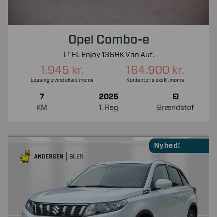
Opel Combo-e
L1 EL Enjoy 136HK Van Aut.
1.945 kr.
164.900 kr.
Leasing pr/md ekskl. moms
Kontantpris ekskl. moms
7
2025
El
KM
1. Reg
Brændstof
Nyhed!