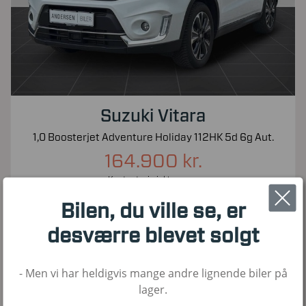
Suzuki Vitara
1,0 Boosterjet Adventure Holiday 112HK 5d 6g Aut.
164.900 kr.
Kontantpris inkl. moms
56.000
2019
Benzin
Bilen, du ville se, er
KM
1. Reg
Brændstof
desværre blevet solgt
- Men vi har heldigvis mange andre lignende biler på
Nyhed!
lager.