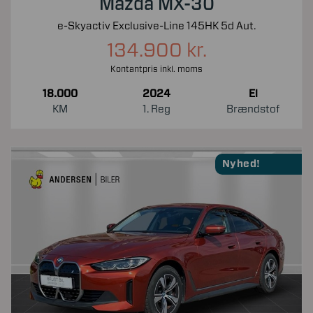
Mazda MX-30
e-Skyactiv Exclusive-Line 145HK 5d Aut.
134.900 kr.
Kontantpris inkl. moms
18.000
2024
El
KM
1. Reg
Brændstof
Nyhed!