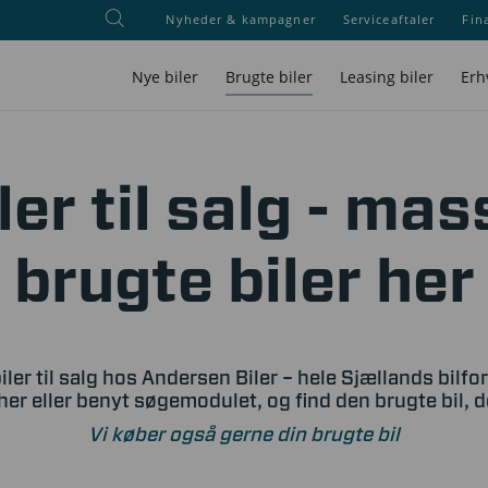
Nyheder & kampagner
Serviceaftaler
Fin
Nye biler
Brugte biler
Leasing biler
Erh
ler til salg - mas
brugte biler her
iler til salg hos Andersen Biler – hele Sjællands bilfo
her eller benyt søgemodulet, og find den brugte bil, 
Vi køber også gerne din brugte bil