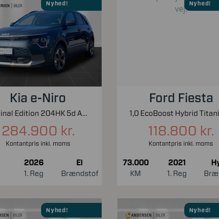
Nyhed!
Nyhed!
Kia e-Niro
Ford Fiesta
EL Final Edition 204HK 5d Aut.
284.900 kr.
118.800 kr.
Kontantpris inkl. moms
Kontantpris inkl. moms
2026
El
73.000
2021
Hy
1. Reg
Brændstof
KM
1. Reg
Bræ
Nyhed!
Nyhed!