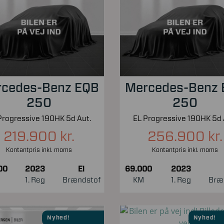
cedes-Benz EQB
Mercedes-Benz
250
250
Progressive 190HK 5d Aut.
EL Progressive 190HK 5d 
219.900 kr.
256.900 kr.
Kontantpris inkl. moms
Kontantpris inkl. moms
00
2023
El
69.000
2023
1. Reg
Brændstof
KM
1. Reg
Bræ
Nyhed!
Nyhed!