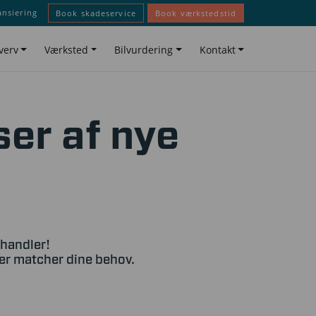
ansiering
Book skadeservice
Book værkstedstid
verv
Værksted
Bilvurdering
Kontakt
ser af nye
rhandler!
der matcher dine behov.