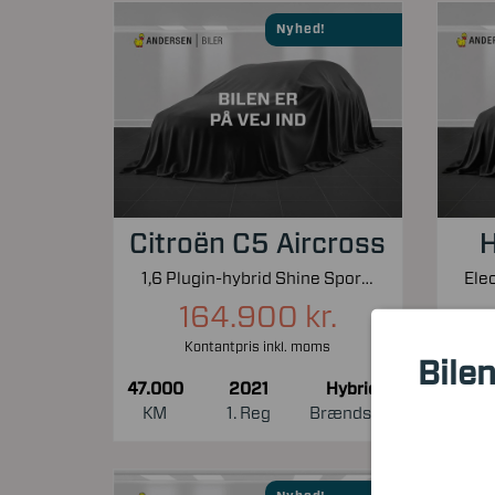
Nyhed!
Citroën C5 Aircross
H
1,6 Plugin-hybrid Shine Sport EAT8 225HK 5d 8g Aut.
164.900 kr.
Kontantpris inkl. moms
Bilen
47.000
2021
Hybrid
54.0
KM
1. Reg
Brændstof
KM