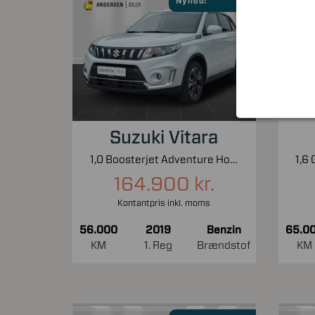
Nyhed!
Suzuki Vitara
1,0 Boosterjet Adventure Holiday 112HK 5d 6g Aut.
164.900 kr.
Kontantpris inkl. moms
56.000
2019
Benzin
65.0
KM
1. Reg
Brændstof
KM