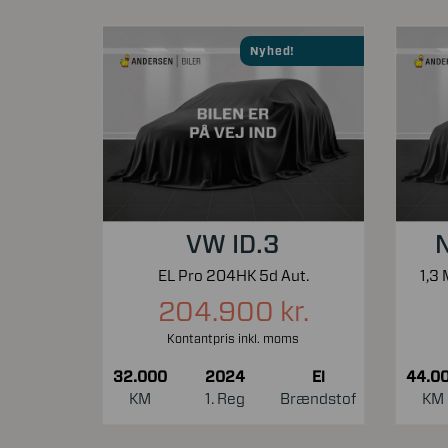
Nyhed!
VW ID.3
N
EL Pro 204HK 5d Aut.
204.900 kr.
Kontantpris inkl. moms
32.000
2024
El
44.0
KM
1. Reg
Brændstof
KM