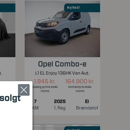
Nyhed!
Opel Combo-e
.
L1 EL Enjoy 136HK Van Aut.
1.945 kr.
164.900 kr.
Leasing pr/md ekskl.
Kontantpris ekskl.
moms
moms
 solgt
7
2025
El
El
KM
1. Reg
Brændstof
ndstof