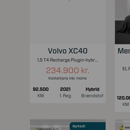
Volvo XC40
Mer
1,5 T4 Recharge Plugin-hybrid Inscription Expression 211HK 5d 7g Aut.
234.900 kr.
EL 
Kontantpris inkl. moms
92.500
2021
Hybrid
KM
1. Reg
Brændstof
120.0
KM
Nyhed!