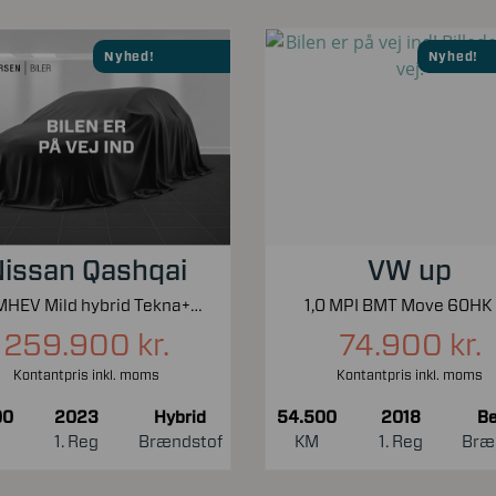
Nyhed!
Nyhed!
issan Qashqai
VW up
1,3 MHEV Mild hybrid Tekna+ X-Tronic 158HK 5d 7g Aut.
1,0 MPI BMT Move 60HK
259.900 kr.
74.900 kr.
Kontantpris inkl. moms
Kontantpris inkl. moms
00
2023
Hybrid
54.500
2018
Be
1. Reg
Brændstof
KM
1. Reg
Bræ