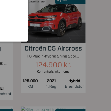
Nyhed!
g
Citroën C5 Aircross
1,6 Plugin-hybrid Shine Sport EAT8 225HK 5d 8g Aut.
124.900 kr.
EL UR Premium AWD 351HK 5d Aut.
Kontantpris inkl. moms
125.000
2021
Hybrid
KM
1. Reg
Brændstof
El
ndstof