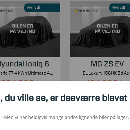
Nyhed!
Nyhed!
yundai Ioniq 6
MG ZS EV
Electric 77,4 kWh Ultimate 4WD 325HK Aut.
EL Luxury 156HK 5d Aut
254.900 kr.
164.900 kr.
Kontantpris inkl. moms
Kontantpris inkl. moms
, du ville se, er desværre blevet
00
2023
El
30.000
2023
1. Reg
Brændstof
KM
1. Reg
Bræ
- Men vi har heldigvis mange andre lignende biler på lager.