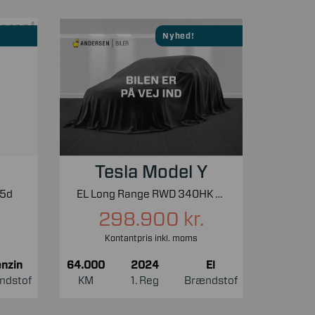
Nyhed!
Tesla Model Y
 5d
EL Long Range RWD 340HK 5d Aut.
298.900 kr.
Kontantpris inkl. moms
nzin
64.000
2024
El
ndstof
KM
1. Reg
Brændstof