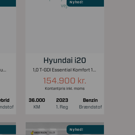
Nyhed!
Hyundai i20
1,0 EcoBoost Hybrid Titanium X Start/Stop 125HK 5d 6g
1,0 T-GDI Essential Komfort 100HK 5d 6g
154.900 kr.
Kontantpris inkl. moms
brid
36.000
2023
Benzin
ndstof
KM
1. Reg
Brændstof
Nyhed!