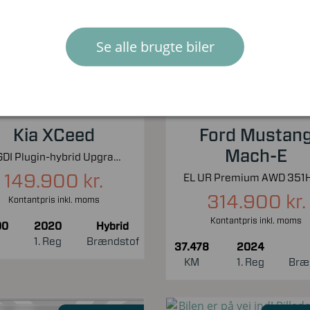
Nyhed!
Nyhed!
Se alle brugte biler
Kia XCeed
Ford Mustan
Mach-E
1,6 GDI Plugin-hybrid Upgrade m/Plus DCT 141HK 5d 6g Aut.
149.900 kr.
314.900 kr.
Kontantpris inkl. moms
Kontantpris inkl. moms
00
2020
Hybrid
1. Reg
Brændstof
37.478
2024
KM
1. Reg
Bræ