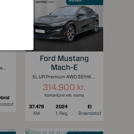
Nyhed!
Ford Mustang
Mach-E
1,6 GDI Plugin-hybrid Upgrade m/Plus DCT 141HK 5d 6g Aut.
EL UR Premium AWD 351HK 5d Aut.
314.900 kr.
Kontantpris inkl. moms
brid
ndstof
37.478
2024
El
KM
1. Reg
Brændstof