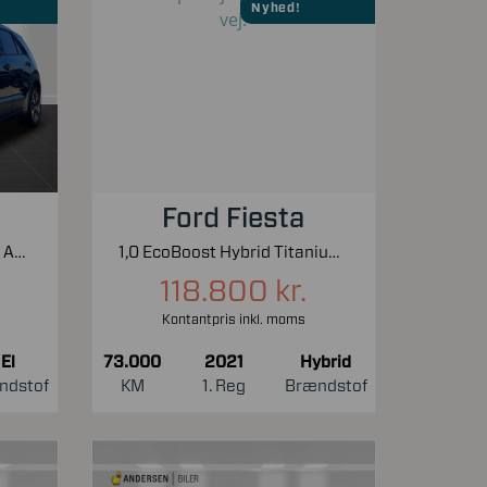
Nyhed!
Ford Fiesta
EL Final Edition 204HK 5d Aut.
1,0 EcoBoost Hybrid Titanium X Start/Stop 125HK 5d 6g
118.800 kr.
Kontantpris inkl. moms
El
73.000
2021
Hybrid
ndstof
KM
1. Reg
Brændstof