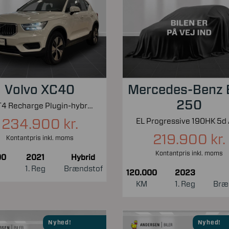
Volvo XC40
Mercedes-Benz
250
1,5 T4 Recharge Plugin-hybrid Inscription Expression 211HK 5d 7g Aut.
234.900 kr.
EL Progressive 190HK 5d 
219.900 kr.
Kontantpris inkl. moms
Kontantpris inkl. moms
00
2021
Hybrid
1. Reg
Brændstof
120.000
2023
KM
1. Reg
Bræ
Nyhed!
Nyhed!