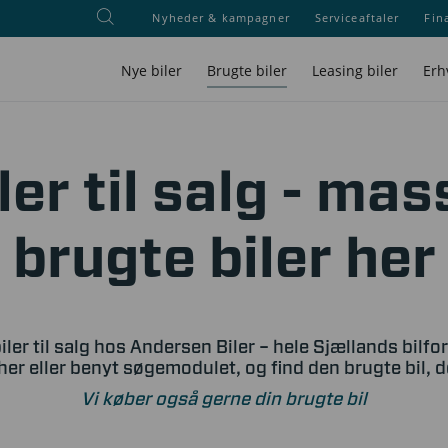
Nyheder & kampagner
Serviceaftaler
Fin
Nye biler
Brugte biler
Leasing biler
Erh
ler til salg - mas
brugte biler her
iler til salg hos Andersen Biler – hele Sjællands bilfo
her eller benyt søgemodulet, og find den brugte bil, 
Vi køber også gerne din brugte bil