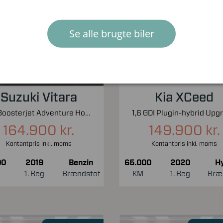
Nyhed!
Nyhed!
Se alle brugte biler
Suzuki Vitara
Kia XCeed
1,0 Boosterjet Adventure Holiday 112HK 5d 6g Aut.
164.900 kr.
149.900 kr.
Kontantpris inkl. moms
Kontantpris inkl. moms
00
2019
Benzin
65.000
2020
Hy
1. Reg
Brændstof
KM
1. Reg
Bræ