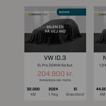
Nyhed!
VW ID.3
N
EL Pro 204HK 5d Aut.
204.900 kr.
Kontantpris inkl. moms
32.000
2024
El
44.0
KM
1. Reg
Brændstof
KM