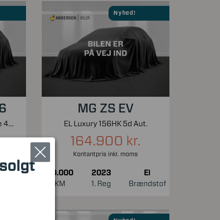
Nyhed!
 6
MG ZS EV
Electric 77,4 kWh Ultimate 4WD 325HK Aut.
EL Luxury 156HK 5d Aut.
164.900 kr.
Kontantpris inkl. moms
 solgt
El
30.000
2023
El
ndstof
KM
1. Reg
Brændstof