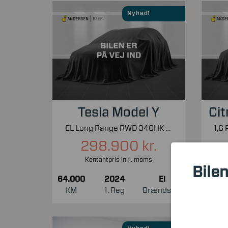
Nyhed!
Tesla Model Y
Cit
EL Long Range RWD 340HK 5d Aut.
298.900 kr.
Kontantpris inkl. moms
Bilen
64.000
2024
El
47.0
KM
1. Reg
Brændstof
KM