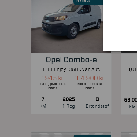
Nyhed!
Opel Combo-e
L1 EL Enjoy 136HK Van Aut.
1.945 kr.
164.900 kr.
Leasing pr/md ekskl.
Kontantpris ekskl.
moms
moms
7
2025
El
56.0
KM
1. Reg
Brændstof
KM