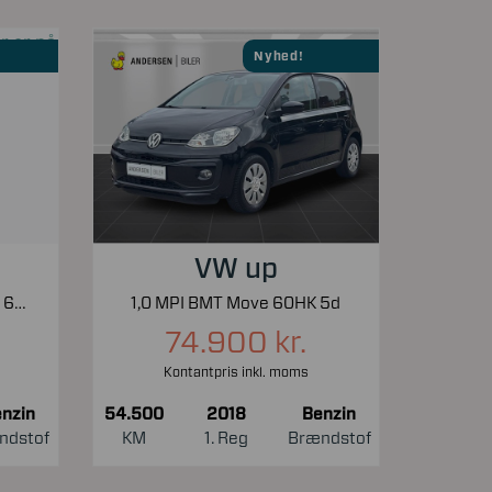
Nyhed!
VW up
2,0 TSI GTI DSG 200HK 5d 6g Aut.
1,0 MPI BMT Move 60HK 5d
74.900 kr.
Kontantpris inkl. moms
nzin
54.500
2018
Benzin
ndstof
KM
1. Reg
Brændstof