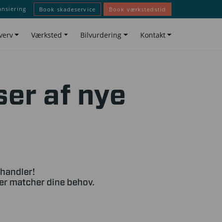
ansiering
Book skadeservice
Book værkstedstid
verv
Værksted
Bilvurdering
Kontakt
ser af nye
rhandler!
der matcher dine behov.