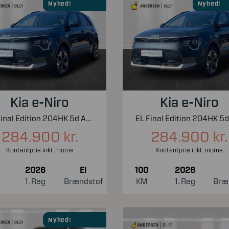
Nyhed!
Nyhed!
Kia e-Niro
Kia e-Niro
EL Final Edition 204HK 5d Aut.
284.900 kr.
284.900 kr.
Kontantpris inkl. moms
Kontantpris inkl. moms
2026
El
100
2026
1. Reg
Brændstof
KM
1. Reg
Bræ
Nyhed!