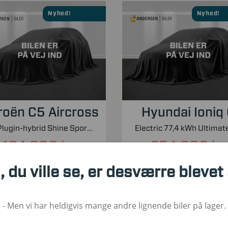
Nyhed!
Nyhed!
roën C5 Aircross
Hyundai Ioniq
1,6 Plugin-hybrid Shine Sport EAT8 225HK 5d 8g Aut.
164.900 kr.
254.900 kr.
Kontantpris inkl. moms
Kontantpris inkl. moms
, du ville se, er desværre blevet
00
2021
Hybrid
54.000
2023
1. Reg
Brændstof
KM
1. Reg
Bræ
- Men vi har heldigvis mange andre lignende biler på lager.