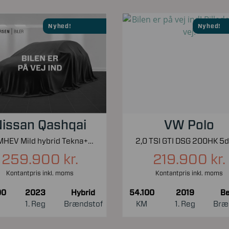
Nyhed!
Nyhed!
issan Qashqai
VW Polo
1,3 MHEV Mild hybrid Tekna+ X-Tronic 158HK 5d 7g Aut.
259.900 kr.
219.900 kr.
Kontantpris inkl. moms
Kontantpris inkl. moms
00
2023
Hybrid
54.100
2019
Be
1. Reg
Brændstof
KM
1. Reg
Bræ