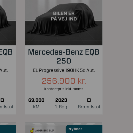
 EQB
Mercedes-Benz EQB
250
Aut.
EL Progressive 190HK 5d Aut.
256.900 kr.
Kontantpris inkl. moms
El
69.000
2023
El
ndstof
KM
1. Reg
Brændstof
Nyhed!