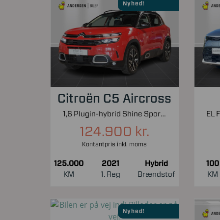
Nyhed!
Citroën C5 Aircross
1,6 Plugin-hybrid Shine Sport EAT8 225HK 5d 8g Aut.
124.900 kr.
Kontantpris inkl. moms
125.000
2021
Hybrid
100
KM
1. Reg
Brændstof
KM
Nyhed!