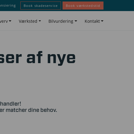
ansiering
Book skadeservice
Book værkstedstid
verv
Værksted
Bilvurdering
Kontakt
ser af nye
rhandler!
der matcher dine behov.