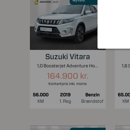
Nyhed!
Suzuki Vitara
1,0 Boosterjet Adventure Holiday 112HK 5d 6g Aut.
164.900 kr.
Kontantpris inkl. moms
56.000
2019
Benzin
65.0
KM
1. Reg
Brændstof
KM