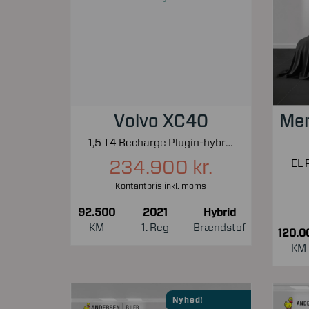
Volvo XC40
Mer
1,5 T4 Recharge Plugin-hybrid Inscription Expression 211HK 5d 7g Aut.
234.900 kr.
EL 
Kontantpris inkl. moms
92.500
2021
Hybrid
KM
1. Reg
Brændstof
120.0
KM
Nyhed!