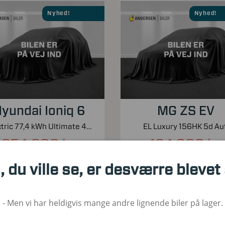
Nyhed!
Nyhed!
yundai Ioniq 6
MG ZS EV
Electric 77,4 kWh Ultimate 4WD 325HK Aut.
EL Luxury 156HK 5d Aut
254.900 kr.
164.900 kr.
Kontantpris inkl. moms
Kontantpris inkl. moms
, du ville se, er desværre blevet
00
2023
El
30.000
2023
1. Reg
Brændstof
KM
1. Reg
Bræ
- Men vi har heldigvis mange andre lignende biler på lager.