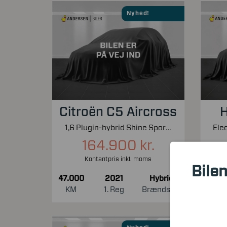
Nyhed!
Citroën C5 Aircross
H
1,6 Plugin-hybrid Shine Sport EAT8 225HK 5d 8g Aut.
164.900 kr.
Kontantpris inkl. moms
Bilen
47.000
2021
Hybrid
54.0
KM
1. Reg
Brændstof
KM