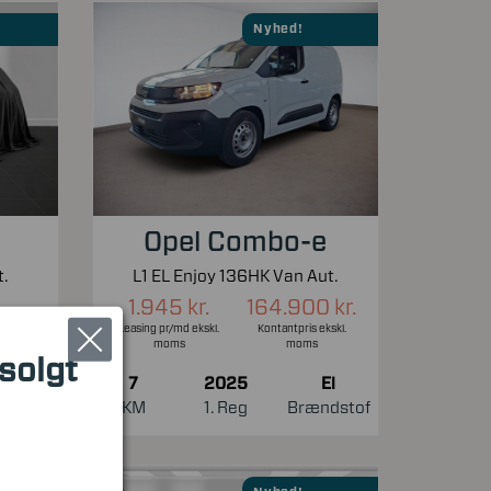
Nyhed!
Opel Combo-e
.
L1 EL Enjoy 136HK Van Aut.
1.945 kr.
164.900 kr.
Leasing pr/md ekskl.
Kontantpris ekskl.
moms
moms
 solgt
7
2025
El
El
KM
1. Reg
Brændstof
ndstof