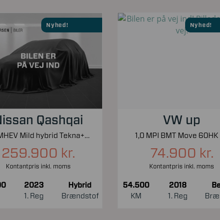
Nyhed!
Nyhed!
issan Qashqai
VW up
1,3 MHEV Mild hybrid Tekna+ X-Tronic 158HK 5d 7g Aut.
1,0 MPI BMT Move 60HK
259.900 kr.
74.900 kr.
Kontantpris inkl. moms
Kontantpris inkl. moms
00
2023
Hybrid
54.500
2018
Be
1. Reg
Brændstof
KM
1. Reg
Bræ