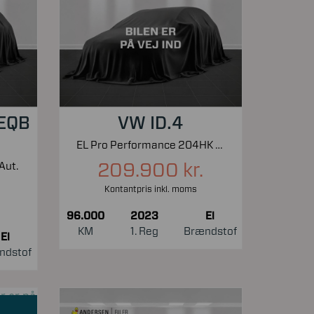
 EQB
VW ID.4
EL Pro Performance 204HK 5d Aut.
209.900 kr.
Aut.
Kontantpris inkl. moms
96.000
2023
El
KM
1. Reg
Brændstof
El
ndstof