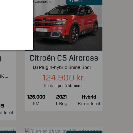
Nyhed!
g
Citroën C5 Aircross
1,6 Plugin-hybrid Shine Sport EAT8 225HK 5d 8g Aut.
124.900 kr.
EL UR Premium AWD 351HK 5d Aut.
Kontantpris inkl. moms
125.000
2021
Hybrid
KM
1. Reg
Brændstof
El
ndstof