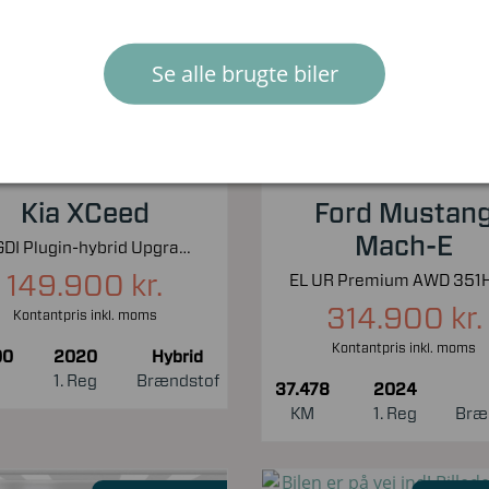
Nyhed!
Nyhed!
Se alle brugte biler
Kia XCeed
Ford Mustan
Mach-E
1,6 GDI Plugin-hybrid Upgrade m/Plus DCT 141HK 5d 6g Aut.
149.900 kr.
314.900 kr.
Kontantpris inkl. moms
Kontantpris inkl. moms
00
2020
Hybrid
1. Reg
Brændstof
37.478
2024
KM
1. Reg
Bræ