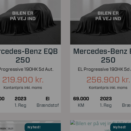
cedes-Benz EQB
Mercedes-Benz
250
250
Progressive 190HK 5d Aut.
EL Progressive 190HK 5d 
219.900 kr.
256.900 kr.
Kontantpris inkl. moms
Kontantpris inkl. moms
00
2023
El
69.000
2023
1. Reg
Brændstof
KM
1. Reg
Bræ
Nyhed!
Nyhed!