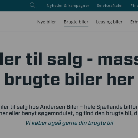
Nyheder & kampagner
Serviceaftaler
Fin
Nye biler
Brugte biler
Leasing biler
Erh
ler til salg - mas
brugte biler her
iler til salg hos Andersen Biler – hele Sjællands bilfo
her eller benyt søgemodulet, og find den brugte bil, 
Vi køber også gerne din brugte bil