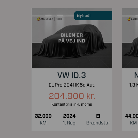
Nyhed!
VW ID.3
N
EL Pro 204HK 5d Aut.
204.900 kr.
Kontantpris inkl. moms
32.000
2024
El
44.0
KM
1. Reg
Brændstof
KM