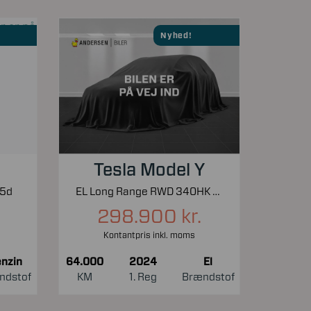
Nyhed!
Tesla Model Y
 5d
EL Long Range RWD 340HK 5d Aut.
298.900 kr.
Kontantpris inkl. moms
nzin
64.000
2024
El
ndstof
KM
1. Reg
Brændstof