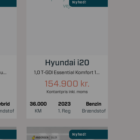
Nyhed!
Hyundai i20
1,0 EcoBoost Hybrid Titanium X Start/Stop 125HK 5d 6g
1,0 T-GDI Essential Komfort 100HK 5d 6g
154.900 kr.
Kontantpris inkl. moms
brid
36.000
2023
Benzin
ndstof
KM
1. Reg
Brændstof
Nyhed!