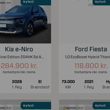
Nyhed!
Nyhed!
Kia e-Niro
Ford Fiesta
EL Final Edition 204HK 5d Aut.
284.900 kr.
118.800 kr.
Kontantpris inkl. moms
Kontantpris inkl. moms
2026
El
73.000
2021
Hy
1. Reg
Brændstof
KM
1. Reg
Bræ
Nyhed!
Nyhed!