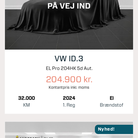
VW ID.3
EL Pro 204HK 5d Aut.
204.900 kr.
Kontantpris inkl. moms
32.000
2024
El
KM
1. Reg
Brændstof
Nyhed!