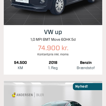
VW up
1,0 MPI BMT Move 60HK 5d
74.900 kr.
Kontantpris inkl. moms
54.500
2018
Benzin
KM
1. Reg
Brændstof
Nyhed!