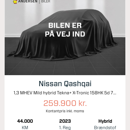
Nissan Qashqai
1,3 MHEV Mild hybrid Tekna+ X-Tronic 158HK 5d 7g Aut.
259.900 kr.
Kontantpris inkl. moms
44.000
2023
Hybrid
KM
1. Reg
Brændstof