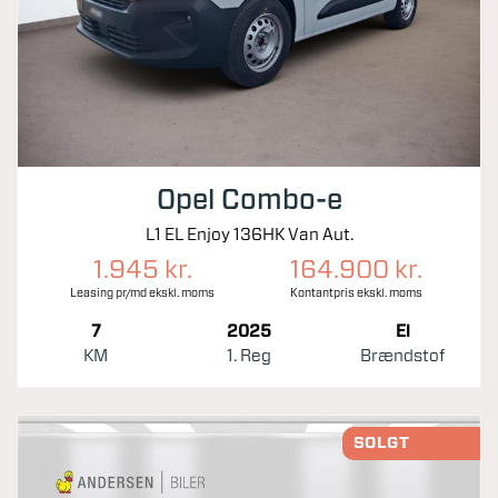
Opel Combo-e
L1 EL Enjoy 136HK Van Aut.
1.945 kr.
164.900 kr.
Leasing pr/md ekskl. moms
Kontantpris ekskl. moms
7
2025
El
KM
1. Reg
Brændstof
SOLGT