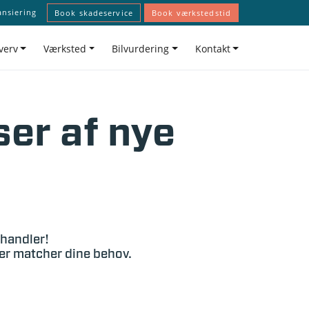
ansiering
Book skadeservice
Book værkstedstid
verv
Værksted
Bilvurdering
Kontakt
ser af nye
rhandler!
der matcher dine behov.