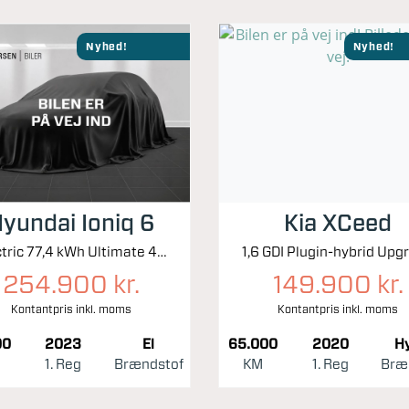
Nyhed!
Nyhed!
yundai Ioniq 6
Kia XCeed
Electric 77,4 kWh Ultimate 4WD 325HK Aut.
254.900 kr.
149.900 kr.
Kontantpris inkl. moms
Kontantpris inkl. moms
00
2023
El
65.000
2020
Hy
1. Reg
Brændstof
KM
1. Reg
Bræ