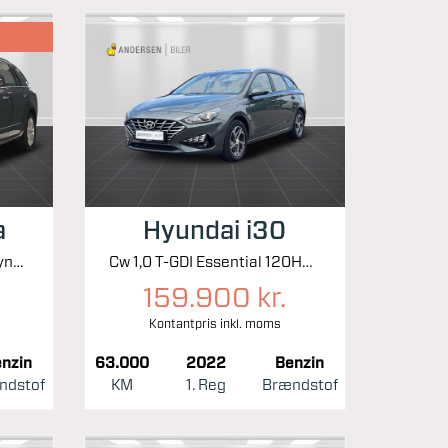
a
Hyundai i30
Combi 1,5 TSI ACT Style Dynamic DSG 150HK Stc 7g Aut.
Cw 1,0 T-GDI Essential 120HK Stc 6g
159.900 kr.
Kontantpris inkl. moms
nzin
63.000
2022
Benzin
ndstof
KM
1. Reg
Brændstof