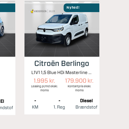
Nyhed!
Citroën Berlingo
L1V1 1,5 Blue HDi Masterline 100HK 6g
1.995 kr.
179.900 kr.
Leasing pr/md ekskl.
Kontantpris ekskl.
moms
moms
-
-
Diesel
El
KM
1. Reg
Brændstof
ndstof