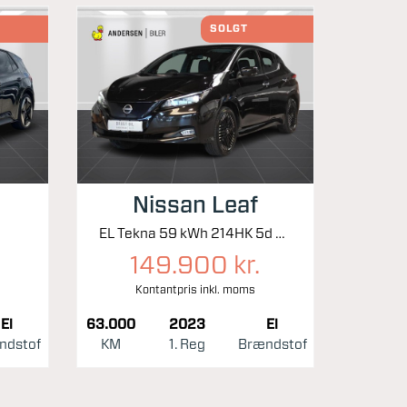
SOLGT
Nissan Leaf
.
EL Tekna 59 kWh 214HK 5d Aut.
149.900 kr.
Kontantpris inkl. moms
El
63.000
2023
El
ndstof
KM
1. Reg
Brændstof