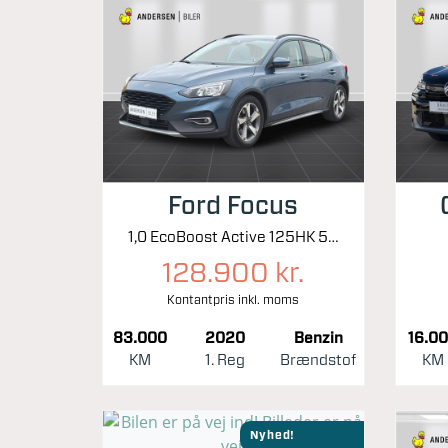
Ford Focus
1,0 EcoBoost Active 125HK 5d 8g Aut.
128.900 kr.
Kontantpris inkl. moms
83.000
2020
Benzin
16.0
KM
1. Reg
Brændstof
KM
Nyhed!