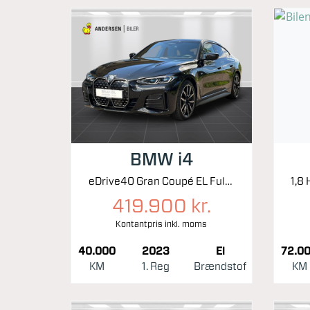
BMW i4
eDrive40 Gran Coupé EL Fully Charged M-Sport 340HK 5d Aut.
419.900 kr.
Kontantpris inkl. moms
40.000
2023
El
72.0
KM
1. Reg
Brændstof
KM