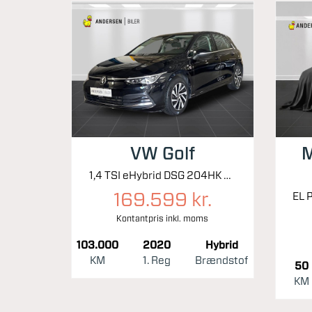
VW Golf
M
1,4 TSI eHybrid DSG 204HK 5d 6g Aut.
169.599 kr.
Kontantpris inkl. moms
103.000
2020
Hybrid
KM
1. Reg
Brændstof
50
KM