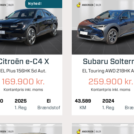
Nyhed!
Citroën e-C4 X
Subaru Solter
EL Plus 156HK 5d Aut.
EL Touring AWD 218HK A
169.900 kr.
259.900 kr.
Kontantpris inkl. moms
Kontantpris inkl. moms
00
2025
El
43.589
2024
1. Reg
Brændstof
KM
1. Reg
Bræ