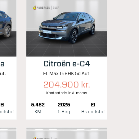
ra
Citroën e-C4
ut.
EL Max 156HK 5d Aut.
204.900 kr.
Kontantpris inkl. moms
El
5.482
2025
El
ndstof
KM
1. Reg
Brændstof