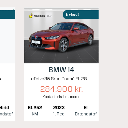
Nyhed!
BMW i4
1,6 GDI Plugin-hybrid Upgrade m/Plus DCT 141HK 5d 6g Aut.
eDrive35 Gran Coupé EL 286HK 5d Aut.
284.900 kr.
Kontantpris inkl. moms
brid
61.252
2023
El
ndstof
KM
1. Reg
Brændstof