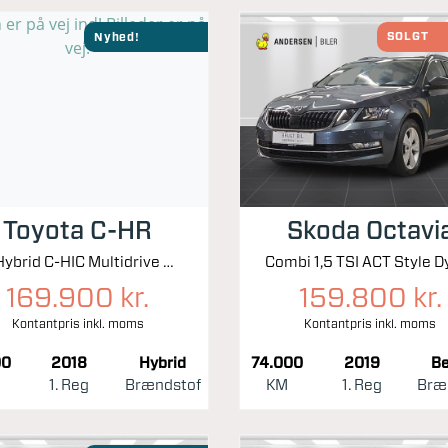
SOLGT
Nyhed!
Toyota C-HR
Skoda Octavi
1,8 Hybrid C-HIC Multidrive S 122HK 5d Aut.
169.900 kr.
159.800 kr.
Kontantpris inkl. moms
Kontantpris inkl. moms
00
2018
Hybrid
74.000
2019
Be
1. Reg
Brændstof
KM
1. Reg
Bræ