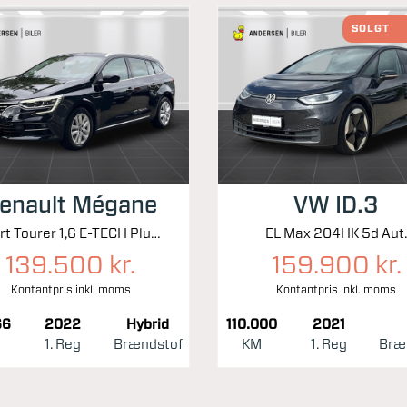
SOLGT
enault Mégane
VW ID.3
Sport Tourer 1,6 E-TECH Plugin-hybrid Zen 160HK Stc Aut.
EL Max 204HK 5d Aut
139.500 kr.
159.900 kr.
Kontantpris inkl. moms
Kontantpris inkl. moms
66
2022
Hybrid
110.000
2021
1. Reg
Brændstof
KM
1. Reg
Bræ