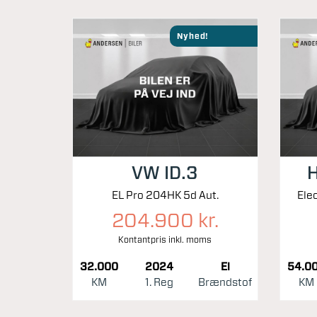
Nyhed!
VW ID.3
H
EL Pro 204HK 5d Aut.
204.900 kr.
Kontantpris inkl. moms
32.000
2024
El
54.0
KM
1. Reg
Brændstof
KM