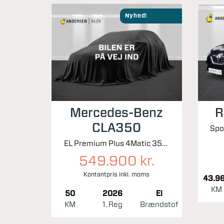
Nyhed!
Mercedes-Benz
R
CLA350
EL Premium Plus 4Matic 354HK 5d Aut.
549.900 kr.
Kontantpris inkl. moms
43.9
KM
50
2026
El
KM
1. Reg
Brændstof