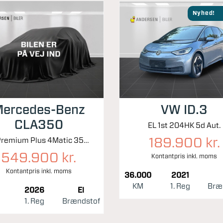
Nyhed!
ercedes-Benz
VW ID.3
CLA350
EL 1st 204HK 5d Aut.
189.900 kr.
EL Premium Plus 4Matic 354HK 5d Aut.
549.900 kr.
Kontantpris inkl. moms
Kontantpris inkl. moms
36.000
2021
KM
1. Reg
Bræ
2026
El
1. Reg
Brændstof