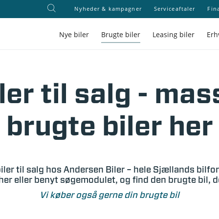
Nyheder & kampagner
Serviceaftaler
Fin
Nye biler
Brugte biler
Leasing biler
Erh
ler til salg - mas
brugte biler her
iler til salg hos Andersen Biler – hele Sjællands bilfo
her eller benyt søgemodulet, og find den brugte bil, 
Vi køber også gerne din brugte bil