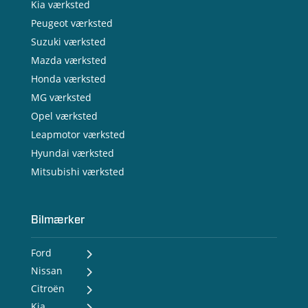
Kia værksted
Peugeot værksted
Suzuki værksted
Mazda værksted
Honda værksted
MG værksted
Opel værksted
Leapmotor værksted
Hyundai værksted
Mitsubishi værksted
Bilmærker
Ford
Nissan
- Ford Puma Gen-E
- Ford Capri
Citroën
- Nissan MICRA
- Ford Explorer
- Nissan LEAF
Kia