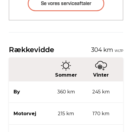
Se vores serviceaftaler
Tilkoblingsvægt med
Tilkoblingsvægt
bremser
uden bremser
350 kg
350 kg
Tankstørrelse
-
Økonomi
KM/L (NEDC)
Grøn ejerafgift (årlig)
62,9
920 kr.
Leveringsomkostninger
(inkl.)
4.680 kr.