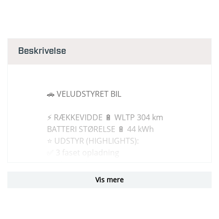
Beskrivelse
🚗 VELUDSTYRET BIL
⚡ RÆKKEVIDDE 🔋 WLTP 304 km
BATTERI STØRELSE 🔋 44 kWh
⭐ UDSTYR (HIGHLIGHTS):
✅ 3 faset opladning
✅ Klimaanlæg
✅ Fartpilot
Vis mere
✅ Android Auto & Apple Carplay
✅ Alufælge
✅ Parkeringssensor for og bag