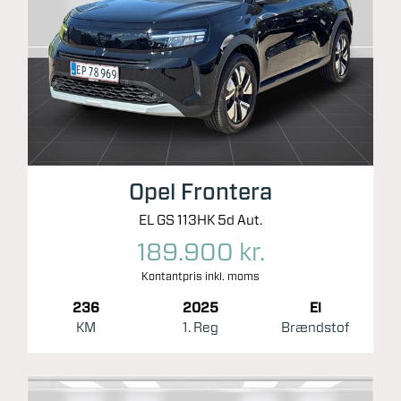
Opel Frontera
EL GS 113HK 5d Aut.
189.900 kr.
Kontantpris inkl. moms
236
2025
El
KM
1. Reg
Brændstof