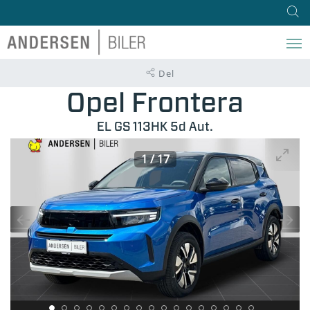
Del
Opel Frontera
EL GS 113HK 5d Aut.
1
/
17