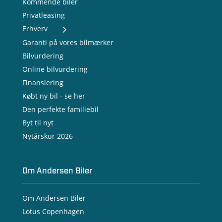
Kommende biler
Privatleasing
Erhverv
- Nye varebiler
Garanti på vores bilmærker
- Brugte varebiler
Bilvurdering
- Erhvervsleasing
Online bilvurdering
- Testkørsel
- Serviceaftale
Finansiering
- Opladning
Købt ny bil - se her
Den perfekte familiebil
Byt til nyt
Nytårskur 2026
Om Andersen Biler
Om Andersen Biler
Lotus Copenhagen