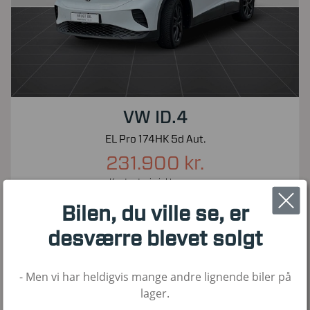
VW ID.4
EL Pro 174HK 5d Aut.
231.900 kr.
Kontantpris inkl. moms
52.500
2022
El
Bilen, du ville se, er
KM
1. Reg
Brændstof
desværre blevet solgt
- Men vi har heldigvis mange andre lignende biler på
Nyhed!
lager.