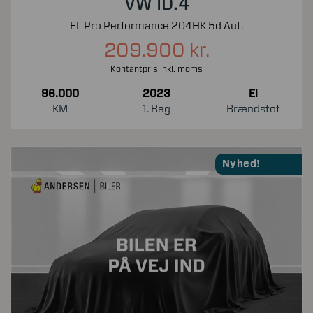
VW ID.4
EL Pro Performance 204HK 5d Aut.
209.900 kr.
Kontantpris inkl. moms
96.000
2023
El
KM
1. Reg
Brændstof
Nyhed!