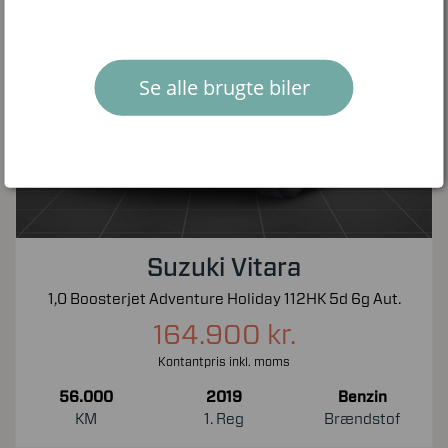
Se alle brugte biler
Suzuki Vitara
1,0 Boosterjet Adventure Holiday 112HK 5d 6g Aut.
164.900 kr.
Kontantpris inkl. moms
56.000
2019
Benzin
KM
1. Reg
Brændstof