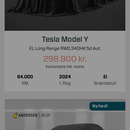
Tesla Model Y
EL Long Range RWD 340HK 5d Aut.
298.900 kr.
Kontantpris inkl. moms
64.000
2024
El
KM
1. Reg
Brændstof
Nyhed!