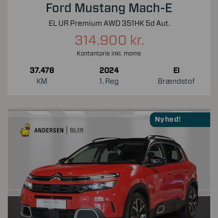
Ford Mustang Mach-E
EL UR Premium AWD 351HK 5d Aut.
314.900 kr.
Kontantpris inkl. moms
37.478
2024
El
KM
1. Reg
Brændstof
Nyhed!