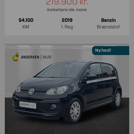
219.900 kr.
Kontantpris inkl. moms
54.100
2019
Benzin
KM
1. Reg
Brændstof
Nyhed!