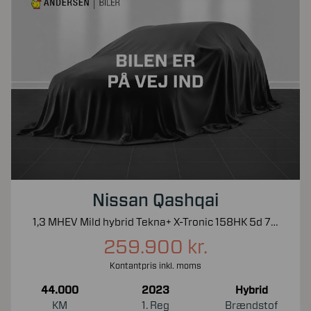
Nissan Qashqai
1,3 MHEV Mild hybrid Tekna+ X-Tronic 158HK 5d 7g Aut.
259.900 kr.
Kontantpris inkl. moms
44.000
2023
Hybrid
KM
1. Reg
Brændstof