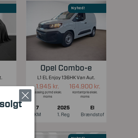
Nyhed!
Opel Combo-e
.
L1 EL Enjoy 136HK Van Aut.
1.945 kr.
164.900 kr.
Leasing pr/md ekskl.
Kontantpris ekskl.
moms
moms
 solgt
7
2025
El
El
KM
1. Reg
Brændstof
ndstof