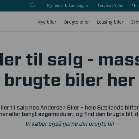
Nyheder & kampagner
Serviceaftaler
Fin
Nye biler
Brugte biler
Leasing biler
Erh
ler til salg - mas
brugte biler her
iler til salg hos Andersen Biler – hele Sjællands bilfo
her eller benyt søgemodulet, og find den brugte bil, 
Vi køber også gerne din brugte bil