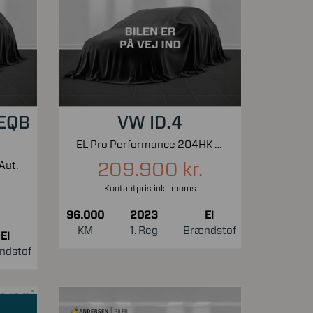
 EQB
VW ID.4
EL Pro Performance 204HK 5d Aut.
209.900 kr.
Aut.
Kontantpris inkl. moms
96.000
2023
El
KM
1. Reg
Brændstof
El
ndstof