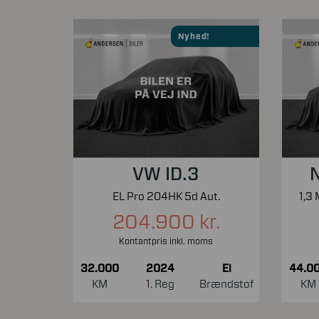
Nyhed!
VW ID.3
N
EL Pro 204HK 5d Aut.
204.900 kr.
Kontantpris inkl. moms
32.000
2024
El
44.0
KM
1. Reg
Brændstof
KM