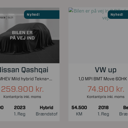
Nyhed!
Nyhed!
issan Qashqai
VW up
1,3 MHEV Mild hybrid Tekna+ X-Tronic 158HK 5d 7g Aut.
1,0 MPI BMT Move 60HK
259.900 kr.
74.900 kr.
Kontantpris inkl. moms
Kontantpris inkl. moms
00
2023
Hybrid
54.500
2018
Be
1. Reg
Brændstof
KM
1. Reg
Bræ