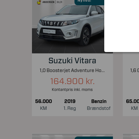
Nyhed!
Suzuki Vitara
1,0 Boosterjet Adventure Holiday 112HK 5d 6g Aut.
164.900 kr.
Kontantpris inkl. moms
56.000
2019
Benzin
65.0
KM
1. Reg
Brændstof
KM