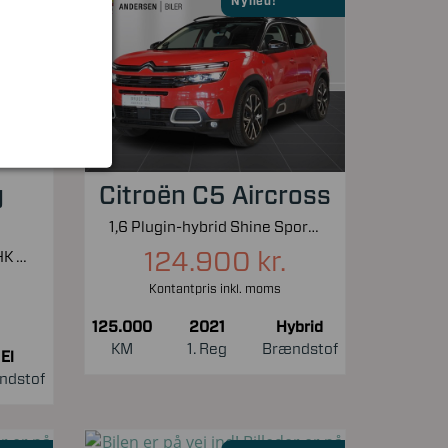
Nyhed!
g
Citroën C5 Aircross
1,6 Plugin-hybrid Shine Sport EAT8 225HK 5d 8g Aut.
124.900 kr.
EL UR Premium AWD 351HK 5d Aut.
Kontantpris inkl. moms
125.000
2021
Hybrid
KM
1. Reg
Brændstof
El
ndstof