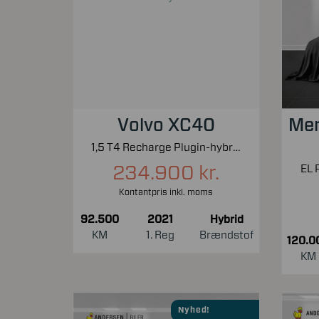
Volvo XC40
Mer
1,5 T4 Recharge Plugin-hybrid Inscription Expression 211HK 5d 7g Aut.
234.900 kr.
EL 
Kontantpris inkl. moms
92.500
2021
Hybrid
KM
1. Reg
Brændstof
120.0
KM
Nyhed!