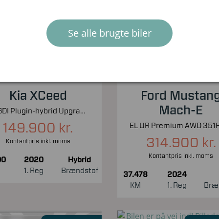
Nyhed!
Nyhed!
Se alle brugte biler
Kia XCeed
Ford Mustan
Mach-E
1,6 GDI Plugin-hybrid Upgrade m/Plus DCT 141HK 5d 6g Aut.
149.900 kr.
314.900 kr.
Kontantpris inkl. moms
Kontantpris inkl. moms
00
2020
Hybrid
1. Reg
Brændstof
37.478
2024
KM
1. Reg
Bræ