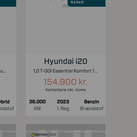
Nyhed!
Hyundai i20
1,0 EcoBoost Hybrid Titanium X Start/Stop 125HK 5d 6g
1,0 T-GDI Essential Komfort 100HK 5d 6g
154.900 kr.
Kontantpris inkl. moms
brid
36.000
2023
Benzin
ndstof
KM
1. Reg
Brændstof