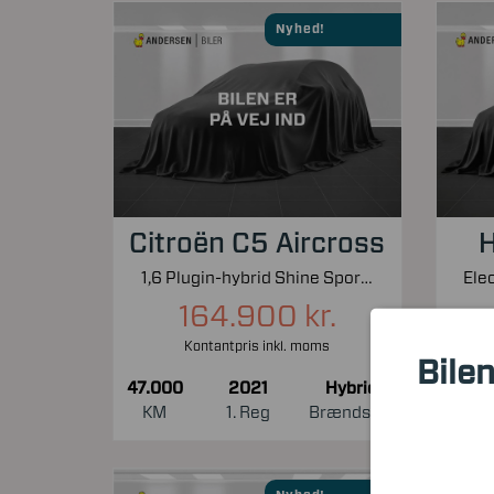
Nyhed!
Citroën C5 Aircross
H
1,6 Plugin-hybrid Shine Sport EAT8 225HK 5d 8g Aut.
164.900 kr.
Kontantpris inkl. moms
Bilen
47.000
2021
Hybrid
54.0
KM
1. Reg
Brændstof
KM