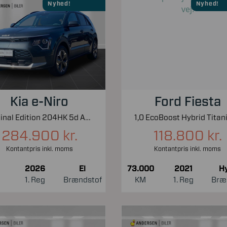
Nyhed!
Nyhed!
Kia e-Niro
Ford Fiesta
EL Final Edition 204HK 5d Aut.
284.900 kr.
118.800 kr.
Kontantpris inkl. moms
Kontantpris inkl. moms
2026
El
73.000
2021
Hy
1. Reg
Brændstof
KM
1. Reg
Bræ