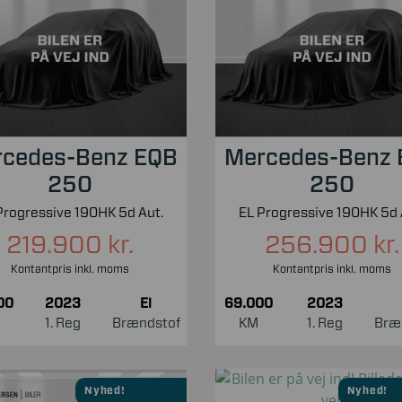
cedes-Benz EQB
Mercedes-Benz
250
250
Progressive 190HK 5d Aut.
EL Progressive 190HK 5d 
219.900 kr.
256.900 kr.
Kontantpris inkl. moms
Kontantpris inkl. moms
00
2023
El
69.000
2023
1. Reg
Brændstof
KM
1. Reg
Bræ
Nyhed!
Nyhed!