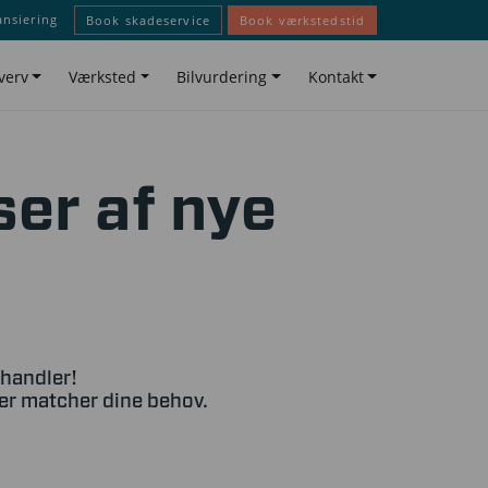
ansiering
Book skadeservice
Book værkstedstid
verv
Værksted
Bilvurdering
Kontakt
ser af nye
rhandler!
der matcher dine behov.