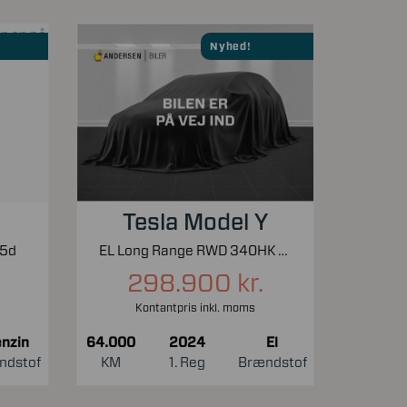
Nyhed!
Tesla Model Y
 5d
EL Long Range RWD 340HK 5d Aut.
298.900 kr.
Kontantpris inkl. moms
nzin
64.000
2024
El
ndstof
KM
1. Reg
Brændstof