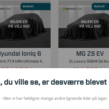
Nyhed!
Nyhed!
yundai Ioniq 6
MG ZS EV
Electric 77,4 kWh Ultimate 4WD 325HK Aut.
EL Luxury 156HK 5d Aut
254.900 kr.
164.900 kr.
Kontantpris inkl. moms
Kontantpris inkl. moms
, du ville se, er desværre blevet
00
2023
El
30.000
2023
1. Reg
Brændstof
KM
1. Reg
Bræ
- Men vi har heldigvis mange andre lignende biler på lager.