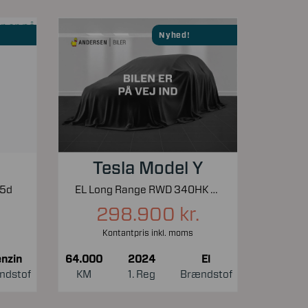
Nyhed!
Tesla Model Y
 5d
EL Long Range RWD 340HK 5d Aut.
298.900 kr.
Kontantpris inkl. moms
nzin
64.000
2024
El
ndstof
KM
1. Reg
Brændstof