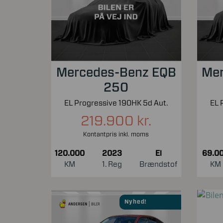
Mercedes-Benz EQB
Mer
250
EL Progressive 190HK 5d Aut.
EL 
219.900 kr.
Kontantpris inkl. moms
120.000
2023
El
69.0
KM
1. Reg
Brændstof
KM
Nyhed!