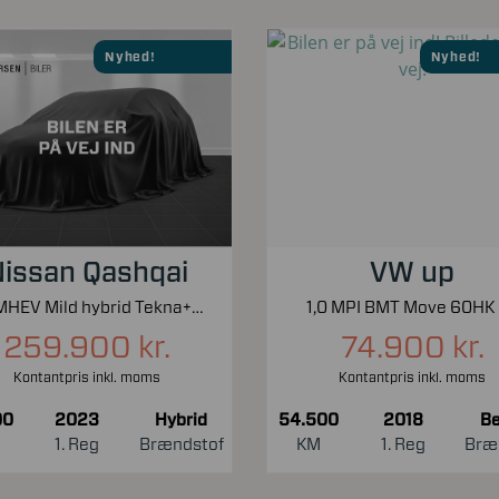
Nyhed!
Nyhed!
issan Qashqai
VW up
1,3 MHEV Mild hybrid Tekna+ X-Tronic 158HK 5d 7g Aut.
1,0 MPI BMT Move 60HK
259.900 kr.
74.900 kr.
Kontantpris inkl. moms
Kontantpris inkl. moms
00
2023
Hybrid
54.500
2018
Be
1. Reg
Brændstof
KM
1. Reg
Bræ