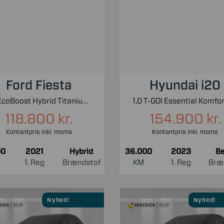
Ford Fiesta
Hyundai i20
1,0 EcoBoost Hybrid Titanium X Start/Stop 125HK 5d 6g
118.800 kr.
154.900 kr.
Kontantpris inkl. moms
Kontantpris inkl. moms
00
2021
Hybrid
36.000
2023
Be
1. Reg
Brændstof
KM
1. Reg
Bræ
Nyhed!
Nyhed!