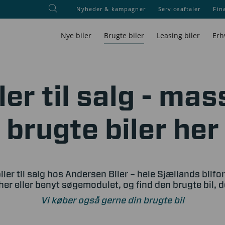
Nyheder & kampagner
Serviceaftaler
Fin
Nye biler
Brugte biler
Leasing biler
Erh
ler til salg - mas
brugte biler her
iler til salg hos Andersen Biler – hele Sjællands bilfo
her eller benyt søgemodulet, og find den brugte bil, 
Vi køber også gerne din brugte bil