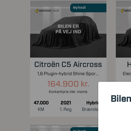
Nyhed!
Citroën C5 Aircross
H
1,6 Plugin-hybrid Shine Sport EAT8 225HK 5d 8g Aut.
164.900 kr.
Kontantpris inkl. moms
Bilen
47.000
2021
Hybrid
54.0
KM
1. Reg
Brændstof
KM