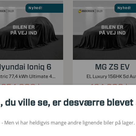
Nyhed!
Nyhed!
yundai Ioniq 6
MG ZS EV
Electric 77,4 kWh Ultimate 4WD 325HK Aut.
EL Luxury 156HK 5d Aut
254.900 kr.
164.900 kr.
Kontantpris inkl. moms
Kontantpris inkl. moms
, du ville se, er desværre blevet
00
2023
El
30.000
2023
1. Reg
Brændstof
KM
1. Reg
Bræ
- Men vi har heldigvis mange andre lignende biler på lager.