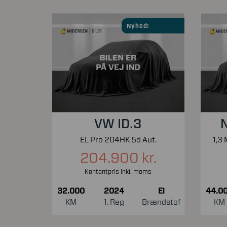
Nyhed!
VW ID.3
N
EL Pro 204HK 5d Aut.
204.900 kr.
Kontantpris inkl. moms
32.000
2024
El
44.0
KM
1. Reg
Brændstof
KM