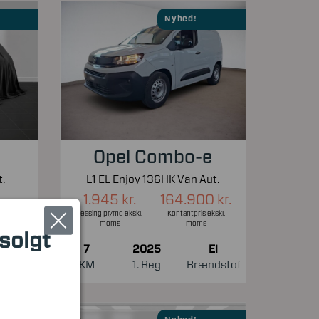
Nyhed!
Opel Combo-e
.
L1 EL Enjoy 136HK Van Aut.
1.945 kr.
164.900 kr.
Leasing pr/md ekskl.
Kontantpris ekskl.
moms
moms
 solgt
7
2025
El
El
KM
1. Reg
Brændstof
ndstof