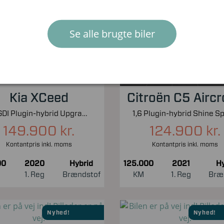
Nyhed!
Nyhed!
Se alle brugte biler
Kia XCeed
Citroën C5 Airc
1,6 GDI Plugin-hybrid Upgrade m/Plus DCT 141HK 5d 6g Aut.
149.900 kr.
124.900 kr.
Kontantpris inkl. moms
Kontantpris inkl. moms
00
2020
Hybrid
125.000
2021
Hy
1. Reg
Brændstof
KM
1. Reg
Bræ
Nyhed!
Nyhed!