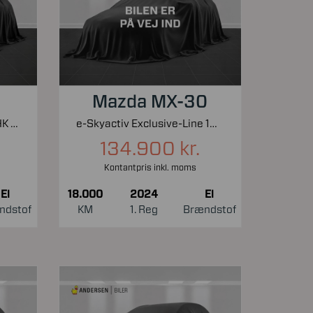
Mazda MX-30
EL Pro Performance 204HK 5d Aut.
e-Skyactiv Exclusive-Line 145HK 5d Aut.
134.900 kr.
Kontantpris inkl. moms
El
18.000
2024
El
ndstof
KM
1. Reg
Brændstof