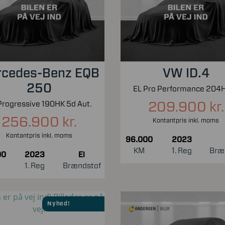
cedes-Benz EQB
VW ID.4
250
209.900 kr.
Progressive 190HK 5d Aut.
256.900 kr.
Kontantpris inkl. moms
Kontantpris inkl. moms
96.000
2023
KM
1. Reg
Bræ
00
2023
El
1. Reg
Brændstof
Nyhed!