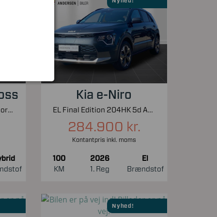
Nyhed!
ross
Kia e-Niro
1,6 Plugin-hybrid Shine Sport EAT8 225HK 5d 8g Aut.
EL Final Edition 204HK 5d Aut.
284.900 kr.
Kontantpris inkl. moms
brid
100
2026
El
ndstof
KM
1. Reg
Brændstof
Nyhed!