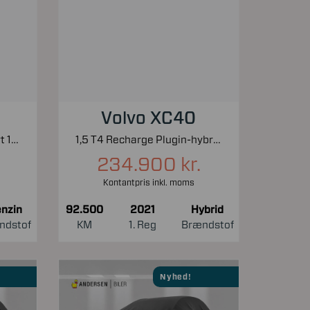
Volvo XC40
1,0 T-GDI Essential Komfort 100HK 5d 6g
1,5 T4 Recharge Plugin-hybrid Inscription Expression 211HK 5d 7g Aut.
234.900 kr.
Kontantpris inkl. moms
nzin
92.500
2021
Hybrid
ndstof
KM
1. Reg
Brændstof
Nyhed!