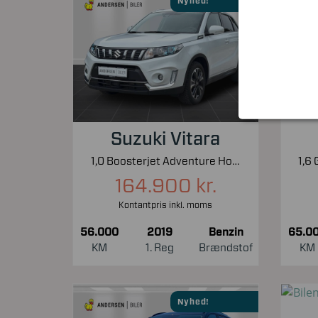
Nyhed!
Suzuki Vitara
1,0 Boosterjet Adventure Holiday 112HK 5d 6g Aut.
164.900 kr.
Kontantpris inkl. moms
56.000
2019
Benzin
65.0
KM
1. Reg
Brændstof
KM
Nyhed!