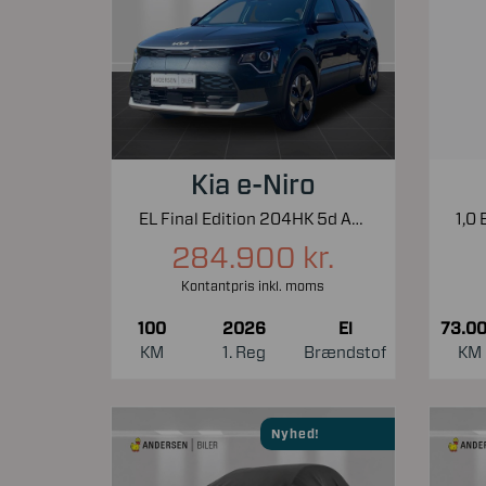
Kia e-Niro
EL Final Edition 204HK 5d Aut.
284.900 kr.
Kontantpris inkl. moms
100
2026
El
73.0
KM
1. Reg
Brændstof
KM
Nyhed!