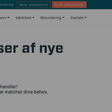
ansiering
Book skadeservice
Book værkstedstid
verv
Værksted
Bilvurdering
Kontakt
ser af nye
rhandler!
der matcher dine behov.