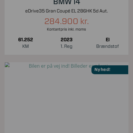
BMW i4
eDrive35 Gran Coupé EL 286HK 5d Aut.
284.900 kr.
Kontantpris inkl. moms
61.252
2023
El
KM
1. Reg
Brændstof
Nyhed!