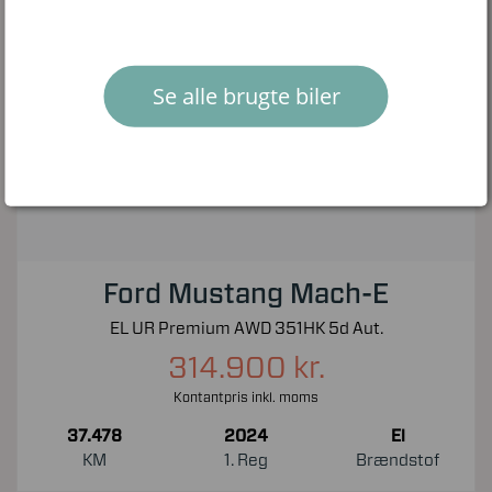
Se alle brugte biler
Ford Mustang Mach-E
EL UR Premium AWD 351HK 5d Aut.
314.900 kr.
Kontantpris inkl. moms
37.478
2024
El
KM
1. Reg
Brændstof