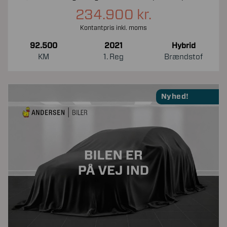
234.900 kr.
Kontantpris inkl. moms
92.500
2021
Hybrid
KM
1. Reg
Brændstof
Nyhed!