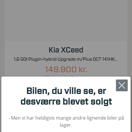
Kia XCeed
1,6 GDI Plugin-hybrid Upgrade m/Plus DCT 141HK 5d 6g Aut.
149.900 kr.
Kontantpris inkl. moms
65.000
2020
Hybrid
Bilen, du ville se, er
KM
1. Reg
Brændstof
desværre blevet solgt
- Men vi har heldigvis mange andre lignende biler på
Nyhed!
lager.