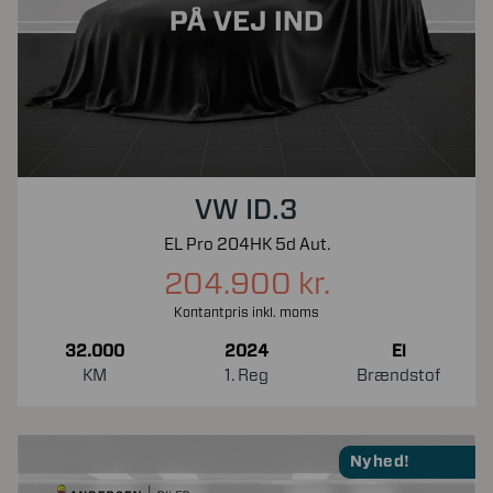
VW ID.3
EL Pro 204HK 5d Aut.
204.900 kr.
Kontantpris inkl. moms
32.000
2024
El
KM
1. Reg
Brændstof
Nyhed!