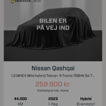
Nissan Qashqai
1,3 MHEV Mild hybrid Tekna+ X-Tronic 158HK 5d 7g Aut.
259.900 kr.
Kontantpris inkl. moms
44.000
2023
Hybrid
KM
1. Reg
Brændstof