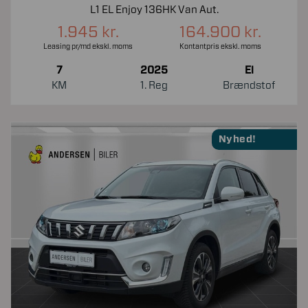
L1 EL Enjoy 136HK Van Aut.
1.945 kr.
164.900 kr.
Leasing pr/md ekskl. moms
Kontantpris ekskl. moms
7
2025
El
KM
1. Reg
Brændstof
Nyhed!