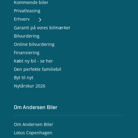
Kommende biler
Privatleasing
Erhverv
- Nye varebiler
Garanti på vores bilmærker
- Brugte varebiler
Bilvurdering
- Erhvervsleasing
Online bilvurdering
- Testkørsel
- Serviceaftale
Finansiering
- Opladning
Købt ny bil - se her
Den perfekte familiebil
Byt til nyt
Nytårskur 2026
Om Andersen Biler
Om Andersen Biler
Lotus Copenhagen