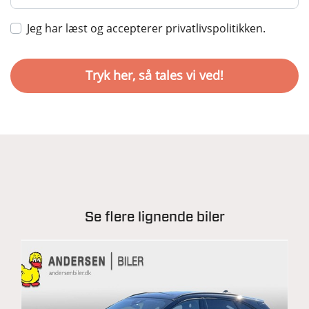
Dæktrykssensor
Jeg har læst og accepterer privatlivspolitikken.
ESP
Fører-airbag
Gardin-airbag
Isofix
Lyssensor
Passager-airbag
Selealarm
Side-airbag
Selestrammer
Se flere lignende biler
Ikke ryger
Elektrisk parkeringsbremse
Diverse
Anhængertræk svingbart