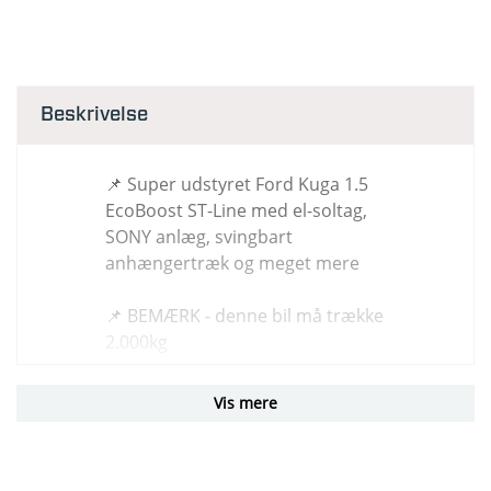
Beskrivelse
📌 Super udstyret Ford Kuga 1.5
EcoBoost ST-Line med el-soltag,
SONY anlæg, svingbart
anhængertræk og meget mere
📌 BEMÆRK - denne bil må trække
2.000kg
🛞 Udvalgt og relevant udstyr:
Vis mere
✔️ Panoramatag / glastag
✔️ Svingbart Anhængertræk