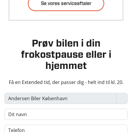
Se vores serviceaftaler
Tilkoblingsvægt med
Tilkoblingsvægt
Kopholder
bremser
uden bremser
Læderrat
2000 kg
750 kg
Multijusterbart rat
Tankstørrelse
Panorama El-soltag
-
Prøv bilen i din
Panoramatag
frokostpause eller i
Rat m. varme
Økonomi
Soltag
hjemmet
Splitbagsæde
KM/L (WLTP)
Grøn ejerafgift (årlig)
15,9
4.160 kr.
Få en Extended tid, der passer dig - helt ind til kl. 20.
Stofindtræk
6 Airbags
Leveringsomkostninger
(inkl.)
ABS
4.680 kr.
Alarm
Airbag
Antispin