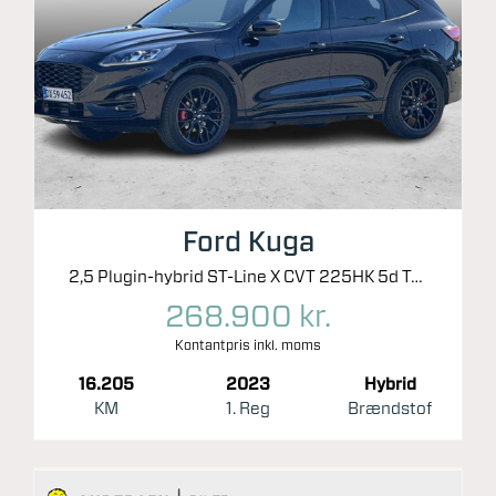
(elek.)
Anhængertræk
Anhængertræk aftageligt
Anhængertræk svingbart
(man.)
Ford Kuga
2,5 Plugin-hybrid ST-Line X CVT 225HK 5d Trinl. Gear
268.900 kr.
Kontantpris inkl. moms
16.205
2023
Hybrid
KM
1. Reg
Brændstof