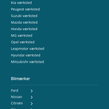
Kia værksted
Peugeot værksted
Suzuki værksted
Mazda værksted
Honda værksted
MG værksted
Opel værksted
Leapmotor værksted
Hyundai værksted
Mitsubishi værksted
Bilmærker
Ford
Nissan
- Ford Puma Gen-E
- Ford Capri
Citroën
- Nissan MICRA
- Ford Explorer