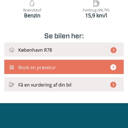
Brændstof
Forbrug (WLTP)
Benzin
15,9 km/l
Se bilen her:
København R78
Book en prøvetur
Få en vurdering af din bil