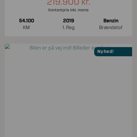
219.900 kr.
Kontantpris inkl. moms
54.100
2019
Benzin
KM
1. Reg
Brændstof
Nyhed!