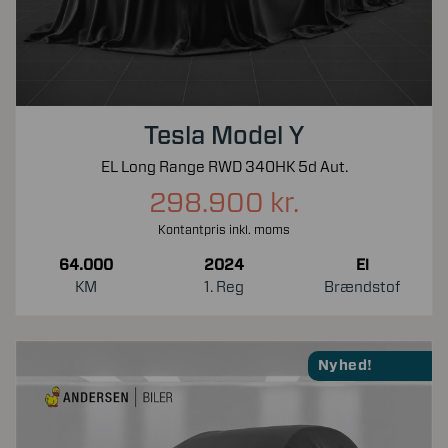
Tesla Model Y
EL Long Range RWD 340HK 5d Aut.
298.900 kr.
Kontantpris inkl. moms
64.000
2024
El
KM
1. Reg
Brændstof
Nyhed!