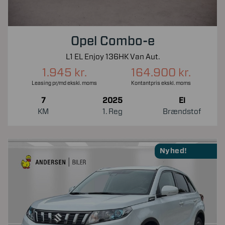
Opel Combo-e
L1 EL Enjoy 136HK Van Aut.
1.945 kr.
164.900 kr.
Leasing pr/md ekskl. moms
Kontantpris ekskl. moms
7
2025
El
KM
1. Reg
Brændstof
Nyhed!