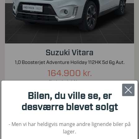
Suzuki Vitara
1,0 Boosterjet Adventure Holiday 112HK 5d 6g Aut.
164.900 kr.
Kontantpris inkl. moms
56.000
2019
Benzin
Bilen, du ville se, er
KM
1. Reg
Brændstof
desværre blevet solgt
- Men vi har heldigvis mange andre lignende biler på
Nyhed!
lager.