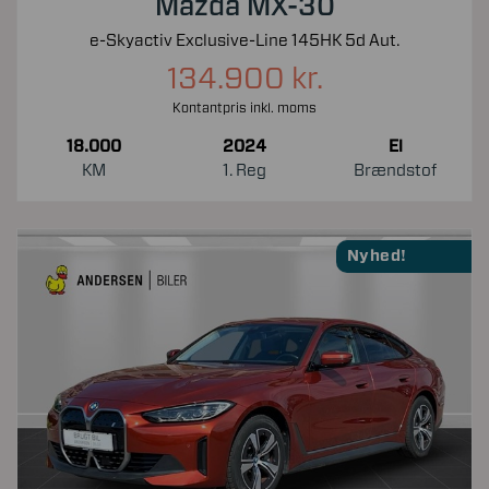
Mazda MX-30
e-Skyactiv Exclusive-Line 145HK 5d Aut.
134.900 kr.
Kontantpris inkl. moms
18.000
2024
El
KM
1. Reg
Brændstof
Nyhed!