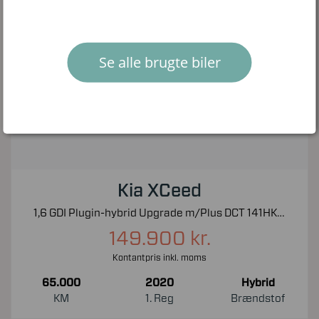
Se alle brugte biler
Kia XCeed
1,6 GDI Plugin-hybrid Upgrade m/Plus DCT 141HK 5d 6g Aut.
149.900 kr.
Kontantpris inkl. moms
65.000
2020
Hybrid
KM
1. Reg
Brændstof