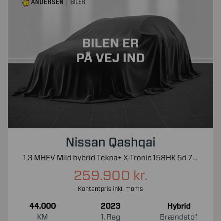
Nissan Qashqai
1,3 MHEV Mild hybrid Tekna+ X-Tronic 158HK 5d 7g Aut.
259.900 kr.
Kontantpris inkl. moms
44.000
2023
Hybrid
KM
1. Reg
Brændstof