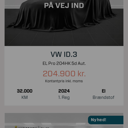
VW ID.3
EL Pro 204HK 5d Aut.
204.900 kr.
Kontantpris inkl. moms
32.000
2024
El
KM
1. Reg
Brændstof
Nyhed!