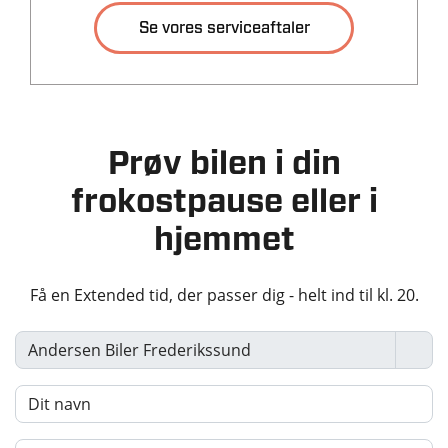
Se vores serviceaftaler
Tilkoblingsvægt med
Tilkoblingsvægt
bremser
uden bremser
1000 kg
605 kg
Tankstørrelse
-
Prøv bilen i din
frokostpause eller i
Økonomi
hjemmet
KM/L (WLTP)
Grøn ejerafgift (årlig)
25,0
1.400 kr.
Få en Extended tid, der passer dig - helt ind til kl. 20.
Leveringsomkostninger
(inkl.)
4.680 kr.