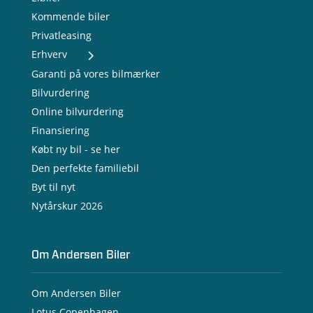
Kommende biler
Privatleasing
Erhverv
- Nye varebiler
Garanti på vores bilmærker
- Brugte varebiler
Bilvurdering
- Erhvervsleasing
Online bilvurdering
- Testkørsel
- Serviceaftale
Finansiering
- Opladning
Købt ny bil - se her
Den perfekte familiebil
Byt til nyt
Nytårskur 2026
Om Andersen Biler
Om Andersen Biler
Lotus Copenhagen