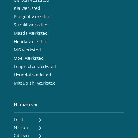
Kia værksted
Peugeot værksted
Suzuki værksted
Mazda værksted
Honda værksted
MG værksted
Opel værksted
Leapmotor værksted
Hyundai værksted
Mitsubishi værksted
Bilmærker
Ford
Nissan
- Ford Puma Gen-E
- Ford Capri
Citroën
- Nissan MICRA