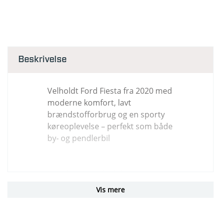
Beskrivelse
Velholdt Ford Fiesta fra 2020 med
moderne komfort, lavt
brændstofforbrug og en sporty
køreoplevelse – perfekt som både
by- og pendlerbil
Udvalg udstyr fra bilen :
Vis mere
✔️ 125 HK