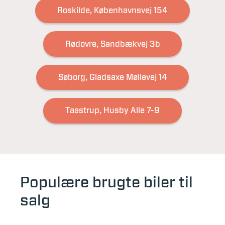
Roskilde, Københavnsvej 154
Rødovre, Sandbækvej 3b
Søborg, Gladsaxe Møllevej 14
Taastrup, Husby Alle 7-9
Populære brugte biler til
salg