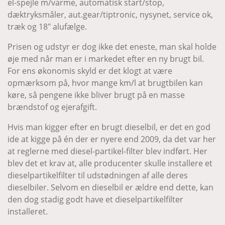
el-spejle m/varme, automatisk start/stop,
dæktryksmåler, aut.gear/tiptronic, nysynet, service ok,
træk og 18" alufælge.
Prisen og udstyr er dog ikke det eneste, man skal holde
øje med når man er i markedet efter en ny brugt bil.
For ens økonomis skyld er det klogt at være
opmærksom på, hvor mange km/l at brugtbilen kan
køre, så pengene ikke bliver brugt på en masse
brændstof og ejerafgift.
Hvis man kigger efter en brugt dieselbil, er det en god
ide at kigge på én der er nyere end 2009, da det var her
at reglerne med diesel-partikel-filter blev indført. Her
blev det et krav at, alle producenter skulle installere et
dieselpartikelfilter til udstødningen af alle deres
dieselbiler. Selvom en dieselbil er ældre end dette, kan
den dog stadig godt have et dieselpartikelfilter
installeret.