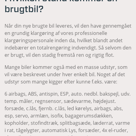
brugtbil?
Når din nye brugte bil leveres, vil den have gennemgået
en grundig klargøring af vores professionelle
klargøringspersonale inden da, hvilket blandt andet
indebærer en totalrengøring indvendigt. Så selvom den
er brugt, vil den stadig fremstå ren og rigtig flot.
Mange biler kommer også med en masse udstyr, som
vil være beskrevet under hver enkelt bil. Noget af det
udstyr som mange kigger efter kunne f.eks. være:
6 airbags, ABS, antispin, ESP, auto. nedbl. bakspejl, udv.
temp. måler, regnsensor, sædevarme, højdejust.
forsæde, c.lås, fjernb. c.lås, led kørelys, airbags, abs,
esp, servo, armlæn, isofix, bagagerumsdækken,
kopholder, stofindtræk, splitbagsæde, læderrat, varme
i rat, tågelygter, automatisk Lys, forsæder, 4x el-ruder,