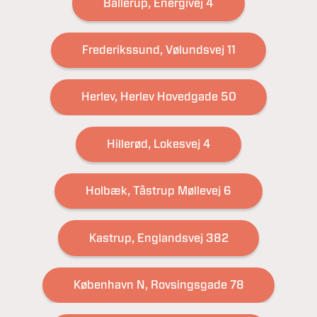
Ballerup, Energivej 4
Frederikssund, Vølundsvej 11
Herlev, Herlev Hovedgade 50
Hillerød, Lokesvej 4
Holbæk, Tåstrup Møllevej 6
Kastrup, Englandsvej 382
København N, Rovsingsgade 78