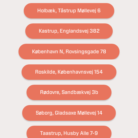
Holbæk, Tåstrup Møllevej 6
Kastrup, Englandsvej 382
København N, Rovsingsgade 78
Roskilde, Københavnsvej 154
Rødovre, Sandbækvej 3b
Søborg, Gladsaxe Møllevej 14
Taastrup, Husby Alle 7-9