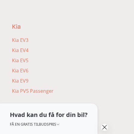
Kia
Kia EV3
Kia EV4
Kia EV5
Kia EV6
Kia EV9
Kia PV5 Passenger
Hvad kan du få for din bil?
FÅ EN GRATIS TILBUDSPRIS
Peugeot