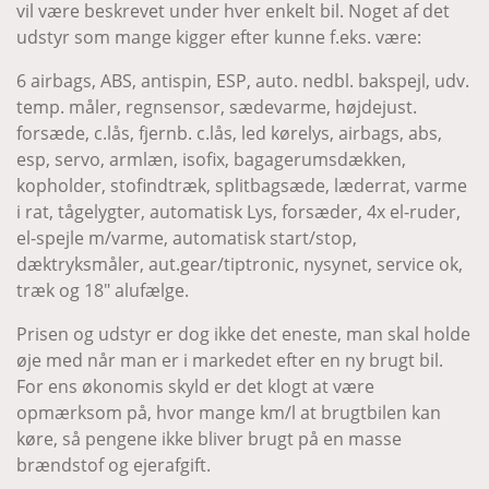
vil være beskrevet under hver enkelt bil. Noget af det
udstyr som mange kigger efter kunne f.eks. være:
6 airbags, ABS, antispin, ESP, auto. nedbl. bakspejl, udv.
temp. måler, regnsensor, sædevarme, højdejust.
forsæde, c.lås, fjernb. c.lås, led kørelys, airbags, abs,
esp, servo, armlæn, isofix, bagagerumsdækken,
kopholder, stofindtræk, splitbagsæde, læderrat, varme
i rat, tågelygter, automatisk Lys, forsæder, 4x el-ruder,
el-spejle m/varme, automatisk start/stop,
dæktryksmåler, aut.gear/tiptronic, nysynet, service ok,
træk og 18" alufælge.
Prisen og udstyr er dog ikke det eneste, man skal holde
øje med når man er i markedet efter en ny brugt bil.
For ens økonomis skyld er det klogt at være
opmærksom på, hvor mange km/l at brugtbilen kan
køre, så pengene ikke bliver brugt på en masse
brændstof og ejerafgift.