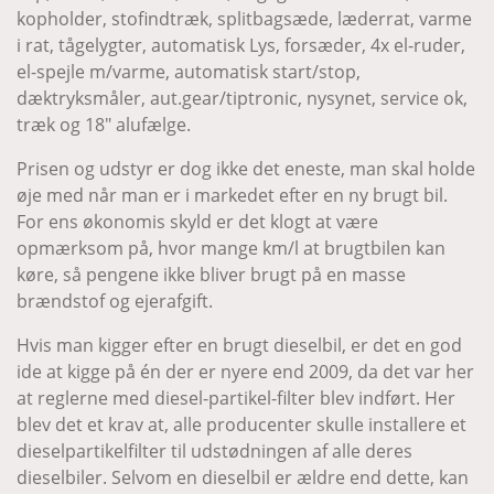
kopholder, stofindtræk, splitbagsæde, læderrat, varme
i rat, tågelygter, automatisk Lys, forsæder, 4x el-ruder,
el-spejle m/varme, automatisk start/stop,
dæktryksmåler, aut.gear/tiptronic, nysynet, service ok,
træk og 18" alufælge.
Prisen og udstyr er dog ikke det eneste, man skal holde
øje med når man er i markedet efter en ny brugt bil.
For ens økonomis skyld er det klogt at være
opmærksom på, hvor mange km/l at brugtbilen kan
køre, så pengene ikke bliver brugt på en masse
brændstof og ejerafgift.
Hvis man kigger efter en brugt dieselbil, er det en god
ide at kigge på én der er nyere end 2009, da det var her
at reglerne med diesel-partikel-filter blev indført. Her
blev det et krav at, alle producenter skulle installere et
dieselpartikelfilter til udstødningen af alle deres
dieselbiler. Selvom en dieselbil er ældre end dette, kan