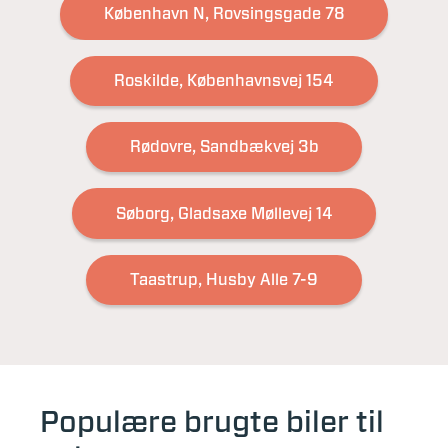
København N, Rovsingsgade 78
Roskilde, Københavnsvej 154
Rødovre, Sandbækvej 3b
Søborg, Gladsaxe Møllevej 14
Taastrup, Husby Alle 7-9
Populære brugte biler til