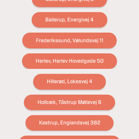
Ballerup, Energivej 4
Frederikssund, Vølundsvej 11
Herlev, Herlev Hovedgade 50
Hillerød, Lokesvej 4
Holbæk, Tåstrup Møllevej 6
Kastrup, Englandsvej 382