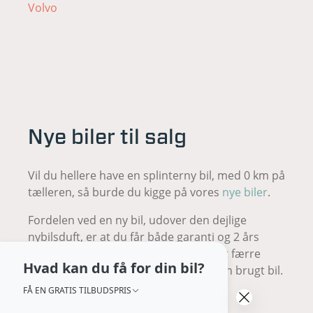
Volvo
Nye biler til salg
Vil du hellere have en splinterny bil, med 0 km på
tælleren, så burde du kigge på vores
nye biler
.
Fordelen ved en ny bil, udover den dejlige
nybilsduft, er at du får både garanti og 2 års
reklamationsret. Samtidig er der langt færre
Hvad kan du få for din bil?
udgifter til vedligeholdelse end med en brugt bil.
FÅ EN GRATIS TILBUDSPRIS
Du skal derfor ikke bøvle med dårlig