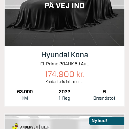
Hyundai Kona
EL Prime 204HK 5d Aut.
174.900 kr.
Kontantpris inkl. moms
63.000
2022
El
KM
1. Reg
Brændstof
Nyhed!