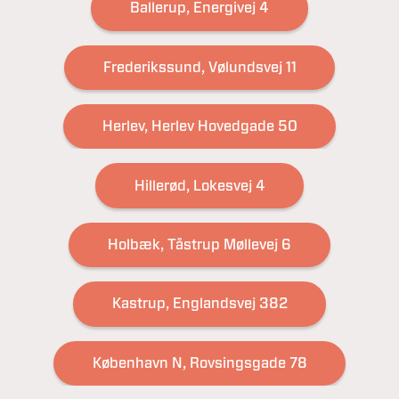
Ballerup, Energivej 4
Frederikssund, Vølundsvej 11
Herlev, Herlev Hovedgade 50
Hillerød, Lokesvej 4
Holbæk, Tåstrup Møllevej 6
Kastrup, Englandsvej 382
København N, Rovsingsgade 78