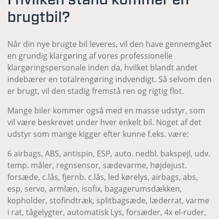
brugtbil?
Når din nye brugte bil leveres, vil den have gennemgået
en grundig klargøring af vores professionelle
klargøringspersonale inden da, hvilket blandt andet
indebærer en totalrengøring indvendigt. Så selvom den
er brugt, vil den stadig fremstå ren og rigtig flot.
Mange biler kommer også med en masse udstyr, som
vil være beskrevet under hver enkelt bil. Noget af det
udstyr som mange kigger efter kunne f.eks. være:
6 airbags, ABS, antispin, ESP, auto. nedbl. bakspejl, udv.
temp. måler, regnsensor, sædevarme, højdejust.
forsæde, c.lås, fjernb. c.lås, led kørelys, airbags, abs,
esp, servo, armlæn, isofix, bagagerumsdækken,
kopholder, stofindtræk, splitbagsæde, læderrat, varme
i rat, tågelygter, automatisk Lys, forsæder, 4x el-ruder,