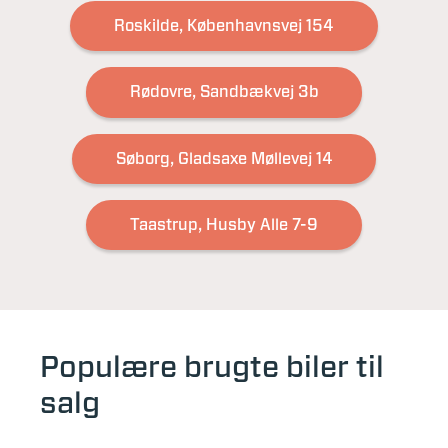
Roskilde, Københavnsvej 154
Rødovre, Sandbækvej 3b
Søborg, Gladsaxe Møllevej 14
Taastrup, Husby Alle 7-9
Populære brugte biler til
salg