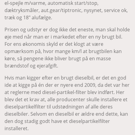
el-spejle m/varme, automatisk start/stop,
dæktryksmåler, aut.gear/tiptronic, nysynet, service ok,
træk og 18" alufælge.
Prisen og udstyr er dog ikke det eneste, man skal holde
øje med når man er i markedet efter en ny brugt bil.
For ens økonomis skyld er det klogt at være
opmærksom på, hvor mange km/l at brugtbilen kan
køre, så pengene ikke bliver brugt på en masse
brændstof og ejerafgift.
Hvis man kigger efter en brugt dieselbil, er det en god
ide at kigge på én der er nyere end 2009, da det var her
at reglerne med diesel-partikel-filter blev indført. Her
blev det et krav at, alle producenter skulle installere et
dieselpartikelfilter til udstødningen af alle deres
dieselbiler. Selvom en dieselbil er ældre end dette, kan
den dog stadig godt have et dieselpartikelfilter
installeret.