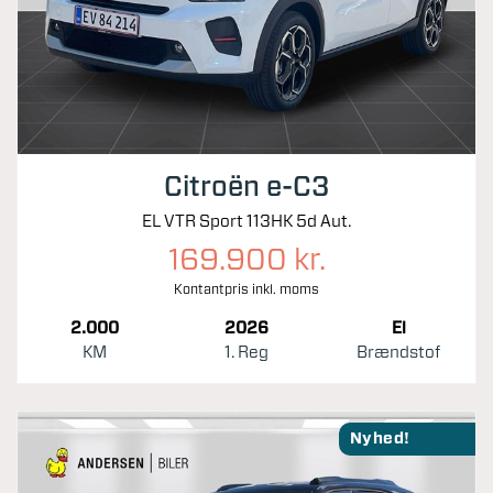
Citroën e-C3
EL VTR Sport 113HK 5d Aut.
169.900 kr.
Kontantpris inkl. moms
2.000
2026
El
KM
1. Reg
Brændstof
Nyhed!