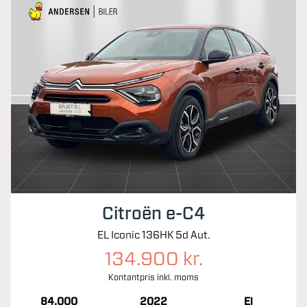
Citroën e-C4
EL Iconic 136HK 5d Aut.
134.900 kr.
Kontantpris inkl. moms
84.000
2022
El