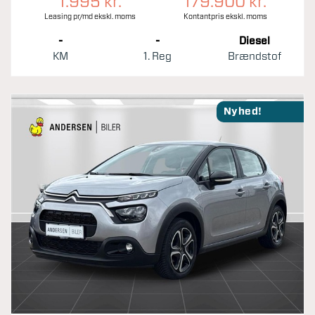
1.995 kr.
179.900 kr.
Leasing pr/md ekskl. moms
Kontantpris ekskl. moms
-
-
Diesel
KM
1. Reg
Brændstof
Nyhed!