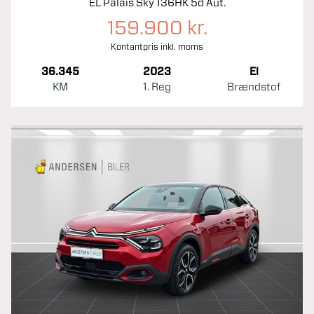
EL Palais Sky 136HK 5d Aut.
159.900 kr.
Kontantpris inkl. moms
36.345
2023
El
KM
1. Reg
Brændstof