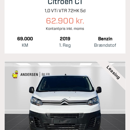
Citroën C1
1,0 VTi VTR 72HK 5d
62.900 kr.
Kontantpris inkl. moms
69.000
2019
Benzin
KM
1. Reg
Brændstof
Leasing