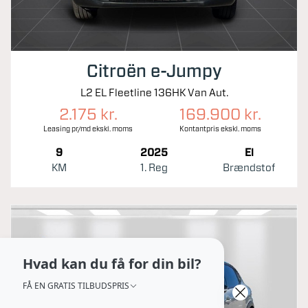
Citroën e-Jumpy
L2 EL Fleetline 136HK Van Aut.
2.175 kr.
169.900 kr.
Leasing pr/md ekskl. moms
Kontantpris ekskl. moms
9
2025
El
KM
1. Reg
Brændstof
Hvad kan du få for din bil?
FÅ EN GRATIS TILBUDSPRIS