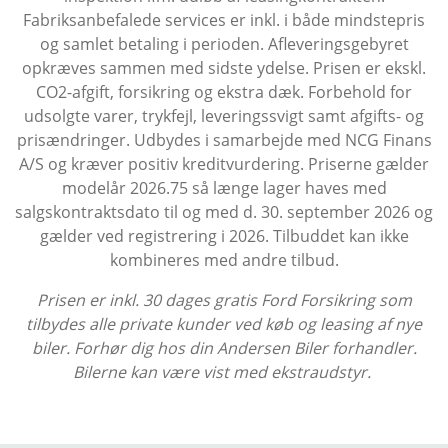
Privatleasingaftaler på Ford Puma Gen-E
Fabriksanbefalede services er inkl. i både mindstepris
kan ofte tilpasses dine behov, typisk med
og samlet betaling i perioden. Afleveringsgebyret
en leasingperiode på 36 måneder og et
opkræves sammen med sidste ydelse. Prisen er ekskl.
årligt antal kilometer, afhængigt af dit
CO2-afgift, forsikring og ekstra dæk. Forbehold for
kørselsbehov.
udsolgte varer, trykfejl, leveringssvigt samt afgifts- og
prisændringer. Udbydes i samarbejde med NCG Finans
Hvad er inkluderet i privatleasing af
A/S og kræver positiv kreditvurdering. Priserne gælder
Ford Puma Gen-E?
modelår 2026.75 så længe lager haves med
salgskontraktsdato til og med d. 30. september 2026 og
Fast månedlig ydelse
gælder ved registrering i 2026. Tilbuddet kan ikke
Service og garanti
kombineres med andre tilbud.
Fabriksgaranti gennem hele
leasingperioden
Prisen er inkl. 30 dages gratis Ford Forsikring som
Mulighed for skift mellem dæk afhængigt af
tilbydes alle private kunder ved køb og leasing af nye
aftale
biler. Forhør dig hos din Andersen Biler forhandler.
Ingen bekymringer om bilens videresalg
Bilerne kan være vist med ekstraudstyr.
Er privatleasing af Ford Puma Gen-E
noget for dig?