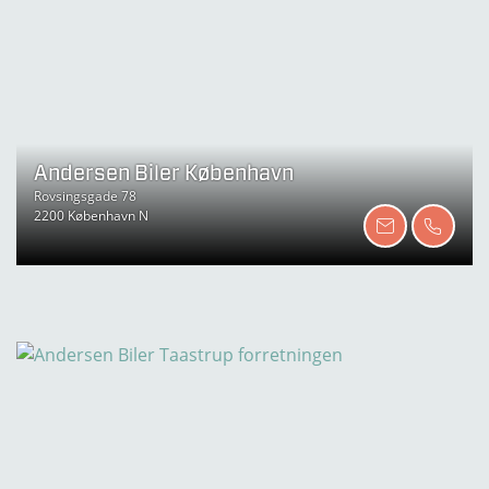
Andersen Biler København
Rovsingsgade 78
2200 København N