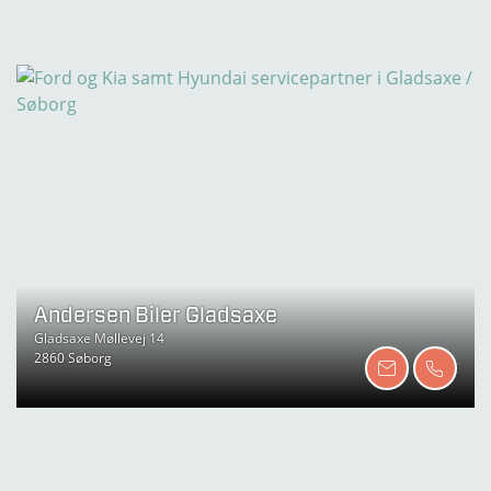
Andersen Biler Gladsaxe
Gladsaxe Møllevej 14
2860 Søborg