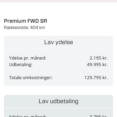
Merpris pr. ekstra 5.000 km pr. år: 350 kr./md.
(op til 30.000 km)
Premium FWD SR
Gælder uanset valgt udbetaling.
Rækkevidde: 404 km
Lav ydelse
Ydelse pr. måned:
2.195 kr.
Udbetaling:
49.995 kr.
Totale omkostninger:
129.795 kr.
Lav udbetaling
Ydelse pr. måned:
3.795 kr.