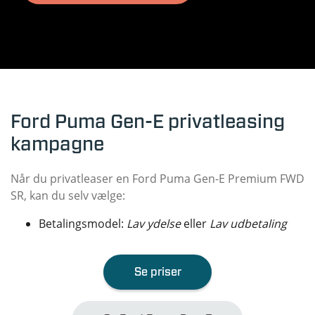
Ford Puma Gen-E privatleasing
kampagne
Når du privatleaser en Ford Puma Gen-E Premium FWD
SR, kan du selv vælge:
Betalingsmodel:
Lav ydelse
eller
Lav udbetaling
Se priser