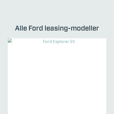
Hvis du ønsker en stilfuld, sikker og
emissionsfri bil uden at binde store
økonomiske ressourcer i et bilkøb, er
privatleasing af Ford Puma Gen-E en ideel
Alle Ford leasing-modeller
løsning. Den giver dig friheden til at skifte bil
regelmæssigt og drage fordel af den nyeste
teknologi, samtidig med at du undgår
bekymringer om vedligeholdelse og gensalg.
Tag det næste skridt i dag og undersøg dine
muligheder for at privatlease en Ford Puma
Gen-E!
Kontakt din lokale Andersen Biler Ford-
forhandler
for at høre mere om priser,
leasingvilkår og aktuelle kampagner.