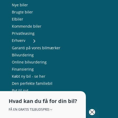
Nye biler
Brugte biler
Elbiler
Kommende biler
Privatleasing
Erhverv
- Nye varebiler
Garanti på vores bilmærker
- Brugte varebiler
Bilvurdering
- Erhvervsleasing
Online bilvurdering
- Testkørsel
- Serviceaftale
Finansiering
- Opladning
Købt ny bil - se her
Den perfekte familiebil
Byt til nyt
Nytårskur 2026
Hvad kan du få for din bil?
FÅ EN GRATIS TILBUDSPRIS
Om Andersen Biler