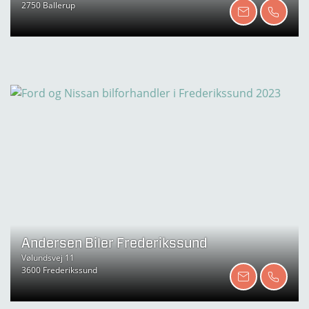
2750 Ballerup
Andersen Biler Frederikssund
Vølundsvej 11
3600 Frederikssund