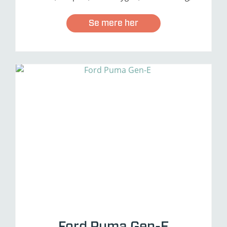
Passagerairbag - aktivering/deaktivering,
Navigation, Nødbremse, Træthedsregistrering,
Se mere her
Ford Puma Gen-E