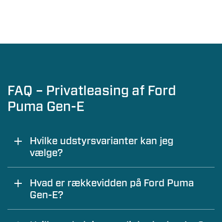
FAQ – Privatleasing af Ford
Puma Gen-E
Hvilke udstyrsvarianter kan jeg
vælge?
P.t. fås Puma Gen-E, når den privatleases, kun
Hvad er rækkevidden på Ford Puma
i udstyrsvarianten:
Gen-E?
Premium
Ford Puma Gen-E har en rækkevidde på op til