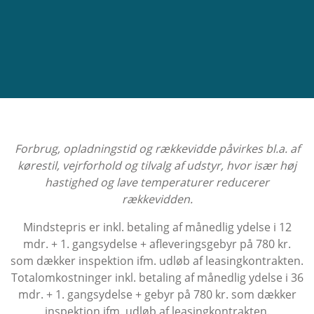
Leasingaftalen giver dig mulighed for at
aflevere bilen tilbage efter endt
leasingperiode uden at skulle bekymre dig
om gensalgsværdi eller forhandlinger.
Nyeste teknologi og sikkerhed
Ford Puma Gen-E kommer med en række
innovative funktioner, herunder
avancerede førerassistentsystemer,
adaptiv fartpilot, trådløs Apple
Forbrug, opladningstid og rækkevidde påvirkes bl.a. af
CarPlay/Android Auto og en kraftfuld
kørestil, vejrforhold og tilvalg af udstyr, hvor især høj
elektrisk motor med 168 hk.
hastighed og lave temperaturer reducerer
100 % elektrisk kørsel
rækkevidden.
Ford Puma Gen-E har en elektrisk
rækkevidde på op til 376 km (WLTP) på en
Mindstepris er inkl. betaling af månedlig ydelse i 12
fuld opladning. Med DC-hurtigopladning
mdr. + 1. gangsydelse + afleveringsgebyr på 780 kr.
kan du oplade batteriet fra 10-80 % på cirka
som dækker inspektion ifm. udløb af leasingkontrakten.
23 minutter, hvilket gør den ideel til både
Totalomkostninger inkl. betaling af månedlig ydelse i 36
by- og langturskørsel.
mdr. + 1. gangsydelse + gebyr på 780 kr. som dækker
inspektion ifm. udløb af leasingkontrakten.
Fleksibilitet i aftaleperioden