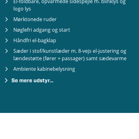
El-foldbare, opvarmede sidespejle m. blinklys og
logo lys
Mørktonede ruder
Nøglefri adgang og start
Håndfri el-bagklap
Sæder i stof/kunstlæder m. 8-vejs el-justering og
lændestøtte (fører + passager) samt sædevarme
Ambiente kabinebelysning
Se mere udstyr...
12" touchskærm m. navigation + 12,8" digital
instrumentering
B&O Premium lydanlæg m. 10 højttalere,
subwoofer og 650W
Trådløs Apple CarPlay/Android Auto, 5G modem
og trådløs mobilopladning