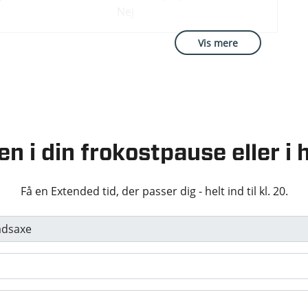
gerumsdækken
Nej
Delkunstlæderindtræk
Vis mere
justerbart
Højdejusterbart
æde
passagersæde
justerbart rat
Mørk loftbeklædning
Airbags
ESP
Ja
ag
Alarm
vinkelassistent
Isofix
en i din frokostpause eller 
alarm
Skiltegenkendelse
neassistent
Ikke ryger
Få en Extended tid, der passer dig - helt ind til kl. 20.
Karosseri
/stop-system
metal
SUV
Undervognsbehandlet
ngertræk
gt
vægt
Antal sæder
 kg
5