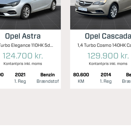
Opel Astra
Opel Cascad
1,2 Turbo Elegance 110HK 5d 6g
124.700 kr.
129.900 kr.
Kontantpris inkl. moms
Kontantpris inkl. moms
00
2021
Benzin
80.600
2014
Be
1. Reg
Brændstof
KM
1. Reg
Bræ