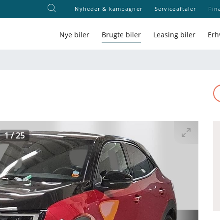
Nyheder & kampagner
Serviceaftaler
Fin
Nye biler
Brugte biler
Leasing biler
Erh
1
/
25