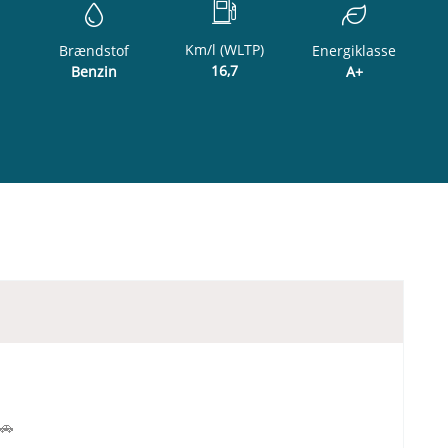
Km/l (WLTP)
Brændstof
Energiklasse
16,7
Benzin
A+
🚗