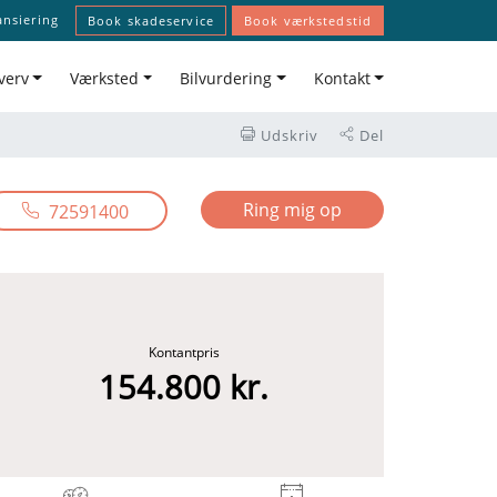
ansiering
Book skadeservice
Book værkstedstid
verv
Værksted
Bilvurdering
Kontakt
Udskriv
Del
Ring mig op
72591400
Kontantpris
154.800 kr.