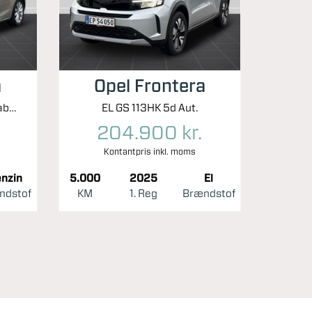
a
Opel Frontera
1,4 Turbo Cosmo 140HK Cabr. 6g
EL GS 113HK 5d Aut.
204.900 kr.
Kontantpris inkl. moms
nzin
5.000
2025
El
ndstof
KM
1. Reg
Brændstof