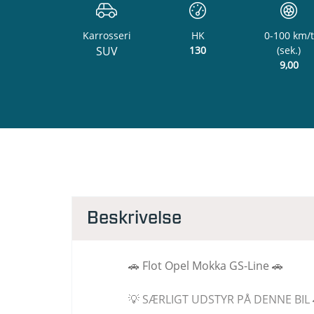
Karrosseri
HK
0-100 km/t
SUV
130
(sek.)
9,00
Beskrivelse
🚗 Flot Opel Mokka GS-Line 🚗
💡 SÆRLIGT UDSTYR PÅ DENNE BIL 