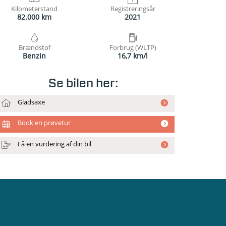
Kilometerstand
Registreringsår
82.000 km
2021
Brændstof
Forbrug (WLTP)
Benzin
16,7 km/l
Se bilen her:
Gladsaxe
Book en prøvetur
Få en vurdering af din bil