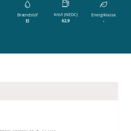
Km/l (NEDC)
Brændstof
Energiklasse
62,9
El
-