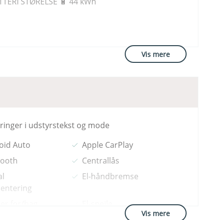
TERI STØRELSE 🔋 44 kWh
Vis mere
andet land end Danmark, og udstyrsniveau
e fra tilsvarende danske modeller.
dringer i udstyrstekst og mode
oid Auto
Apple CarPlay
5 kr. (Gosafe Complete)
tooth
Centrallås
.
al
El-håndbremse
entering
er for/bag
El-spejle
Vis mere
betjent
Håndfri telefon