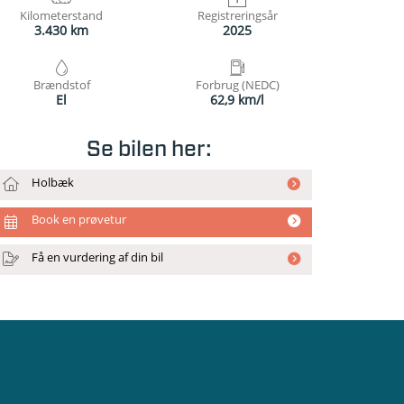
Kilometerstand
Registreringsår
3.430 km
2025
Brændstof
Forbrug (NEDC)
El
62,9 km/l
Se bilen her:
Holbæk
Book en prøvetur
Få en vurdering af din bil