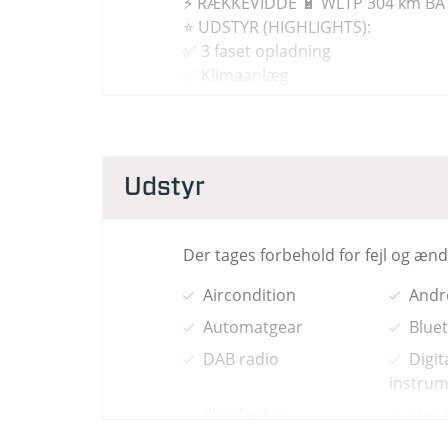
⚡ RÆKKEVIDDE 🔋 WLTP 304 km BAT
⭐ UDSTYR (HIGHLIGHTS):
✅ 3 faset opladning
✅ Klimaanlæg
✅ Fartpilot
✅ Android Auto & Apple Carplay
✅ Alufælge
✅ Parkeringssensor for og bag
Udstyr
🌍 Denne bil er importeret fra et 
samt garantivilkår kan derfor afvig
Der tages forbehold for fejl og æn
🛡️ EKSTRA TRYGHED (TILKØB):
Aircondition
Andr
🔹 24 måneder Fragus garanti: 9.99
Automatgear
Blue
🔹 Undervognsbehandling: 5.999 kr
DAB radio
Digit
instrum
🔧 FORDELE HOS ANDERSEN BILER:
Elruder for
Elrud
📌 Mulighed for udvidet garanti
Fartpilot
Fjern