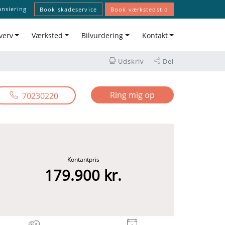
ansiering
Book skadeservice
Book værkstedstid
verv
Værksted
Bilvurdering
Kontakt
Udskriv
Del
Ring mig op
70230220
Kontantpris
179.900 kr.