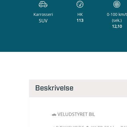
Karrosseri
HK
0-100 km/t
SUV
113
(sek.)
12,10
Beskrivelse
🚗 VELUDSTYRET BIL