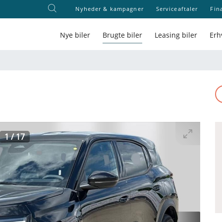
Nyheder & kampagner
Serviceaftaler
Fin
Nye biler
Brugte biler
Leasing biler
Erh
1
/
17