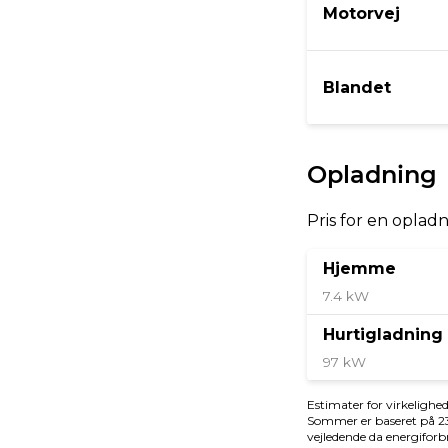
Bredde
Højde
2,02 m
1,64
Tilkoblingsvægt med bremser
Tilkob
350 kg
350 
Økonomi
KM/L (NEDC)
Grøn ej
62,9
920 