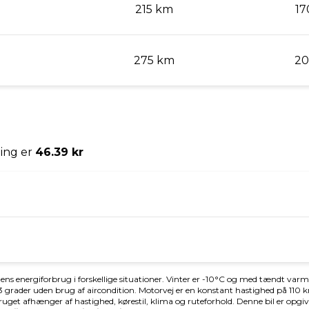
Længde
 m
4,39 m
lingsvægt uden bremser
Tankstørrelse
kg
-
erafgift (årlig)
Leveringsomkostninger (inkl.)
kr.
4.680 kr.