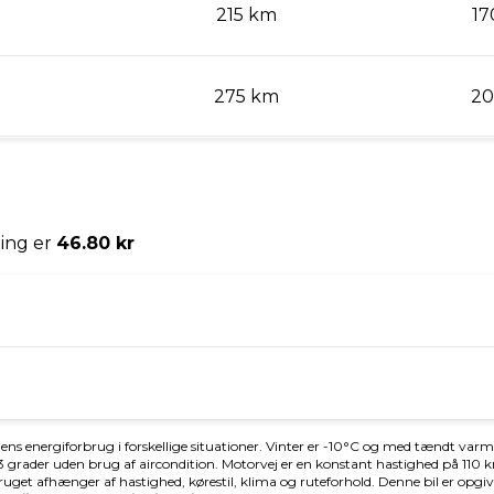
Længde
 m
4,39 m
lingsvægt uden bremser
Tankstørrelse
kg
-
erafgift (årlig)
Leveringsomkostninger (inkl.)
kr.
4.680 kr.