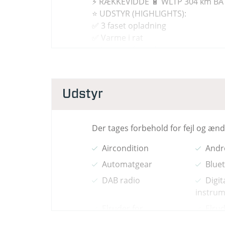
⚡ RÆKKEVIDDE 🔋 WLTP 304 km BAT
⭐ UDSTYR (HIGHLIGHTS):
✅ 3 faset opladning
✅ Varme i rat
✅ Varme i forrude
✅ Varme i forsæder
✅ Klimaanlæg
✅ Fartpilot
Udstyr
✅ Android Auto & Apple Carplay
✅ Alufælge
✅ Parkeringssensor for og bag
Der tages forbehold for fejl og æn
🌍 Denne bil er importeret fra et 
Aircondition
Andr
samt garantivilkår kan derfor afvig
Automatgear
Blue
DAB radio
Digit
🛡️ EKSTRA TRYGHED (TILKØB):
instrum
🔹 24 måneder Fragus garanti: 9.99
🔹 Undervognsbehandling: 5.999 kr
Elruder for
Elrud
Fartpilot
Fjern