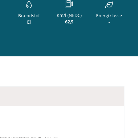
Km/l (NEDC)
Brændstof
Energiklasse
62,9
El
-