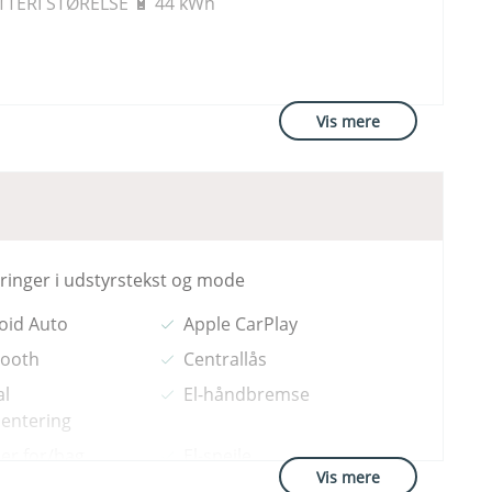
TERI STØRELSE 🔋 44 kWh
Vis mere
dringer i udstyrstekst og mode
andet land end Danmark, og udstyrsniveau
oid Auto
Apple CarPlay
e fra tilsvarende danske modeller.
tooth
Centrallås
al
El-håndbremse
entering
5 kr. (Gosafe Complete)
.
er for/bag
El-spejle
Vis mere
betjent
Håndfri telefon