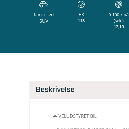
Karrosseri
HK
0-100 km/t
SUV
113
(sek.)
12,10
Beskrivelse
🚗 VELUDSTYRET BIL