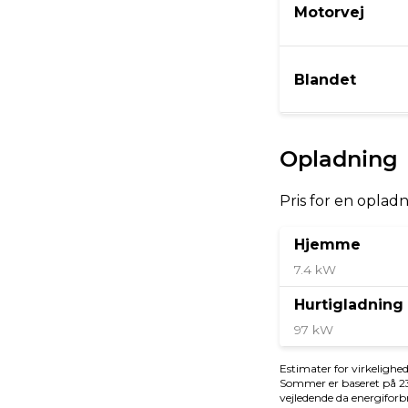
Bredde
Højde
2,02 m
1,64
Tilkoblingsvægt med bremser
Tilkob
350 kg
350 
Økonomi
KM/L (NEDC)
Grøn ej
62,9
920 