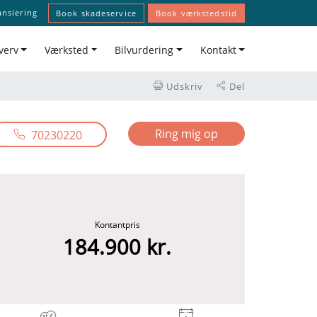
ansiering
Book skadeservice
Book værkstedstid
verv
Værksted
Bilvurdering
Kontakt
Udskriv
Del
Ring mig op
70230220
Kontantpris
184.900 kr.