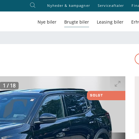
Nyheder & kampagner
Serviceaftaler
Fin
Nye biler
Brugte biler
Leasing biler
Erh
1
/
18
SOLGT