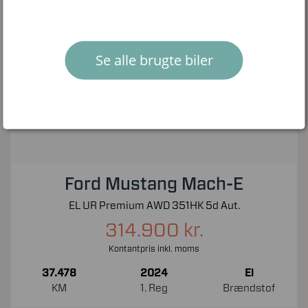
Se alle brugte biler
Ford Mustang Mach-E
EL UR Premium AWD 351HK 5d Aut.
314.900 kr.
Kontantpris inkl. moms
37.478
2024
El
KM
1. Reg
Brændstof