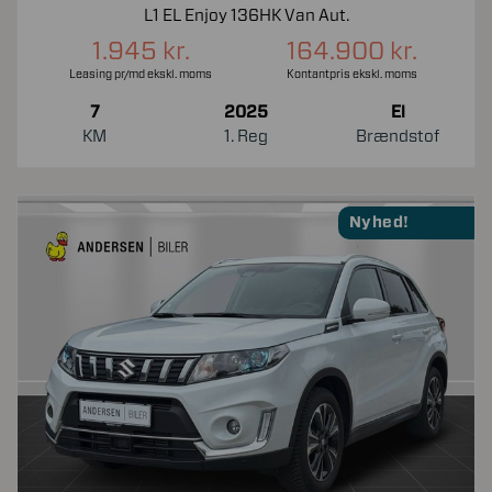
L1 EL Enjoy 136HK Van Aut.
1.945 kr.
164.900 kr.
Leasing pr/md ekskl. moms
Kontantpris ekskl. moms
7
2025
El
KM
1. Reg
Brændstof
Nyhed!