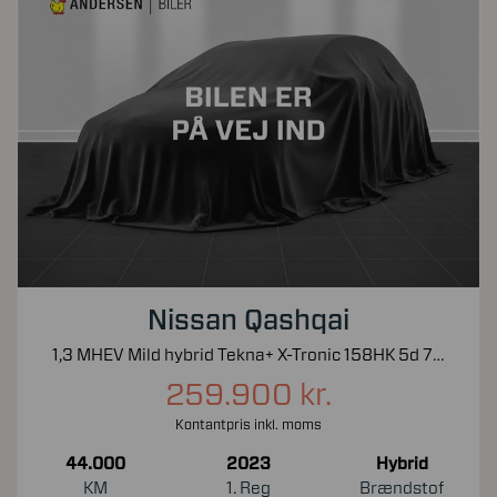
Nissan Qashqai
1,3 MHEV Mild hybrid Tekna+ X-Tronic 158HK 5d 7g Aut.
259.900 kr.
Kontantpris inkl. moms
44.000
2023
Hybrid
KM
1. Reg
Brændstof