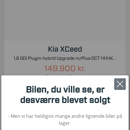
Kia XCeed
1,6 GDI Plugin-hybrid Upgrade m/Plus DCT 141HK 5d 6g Aut.
149.900 kr.
Kontantpris inkl. moms
65.000
2020
Hybrid
Bilen, du ville se, er
KM
1. Reg
Brændstof
desværre blevet solgt
- Men vi har heldigvis mange andre lignende biler på
Nyhed!
lager.