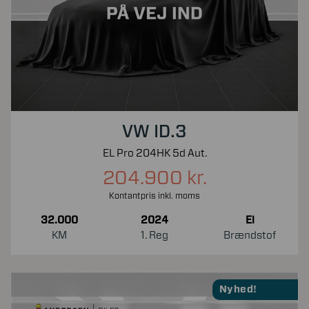
VW ID.3
EL Pro 204HK 5d Aut.
204.900 kr.
Kontantpris inkl. moms
32.000
2024
El
KM
1. Reg
Brændstof
Nyhed!