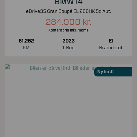
BMW i4
eDrive35 Gran Coupé EL 286HK 5d Aut.
284.900 kr.
Kontantpris inkl. moms
61.252
2023
El
KM
1. Reg
Brændstof
Nyhed!