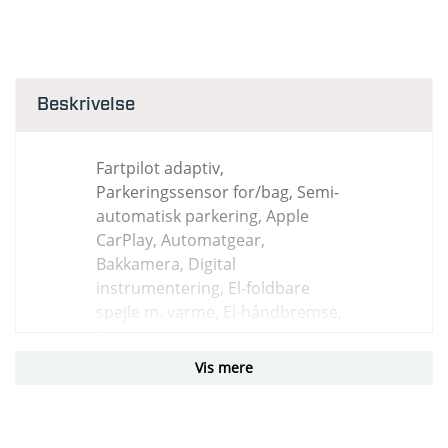
Beskrivelse
Fartpilot adaptiv,
Parkeringssensor for/bag, Semi-
automatisk parkering, Apple
CarPlay, Automatgear,
Bakkamera, Digital
instrumentering, El-foldbare
spejle m. varme, El-håndbremse,
Elruder for/bag, Fjernbetjent
centrallås, Klimaanlæg 2-zoner,
Vis mere
Multifunktionsrat,
Musikstreaming via bluetooth,
Navigation, Opvarmet forrude,