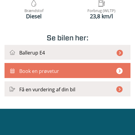
Brændstof
Forbrug (WLTP)
Diesel
23,8 km/l
Se bilen her:
Ballerup E4
Book en prøvetur
Få en vurdering af din bil