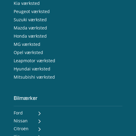
Kia værksted
Peugeot værksted
Suzuki værksted
Mazda værksted
Honda værksted
MG værksted
Opel værksted
Leapmotor værksted
Hyundai værksted
Mitsubishi værksted
Bilmærker
Ford
Nissan
- Ford Puma Gen-E
- Ford Capri
Citroën
- Nissan MICRA
- Ford Explorer