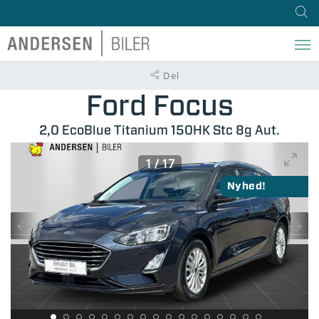
Del
Ford Focus
2,0 EcoBlue Titanium 150HK Stc 8g Aut.
1
/
17
Nyhed!