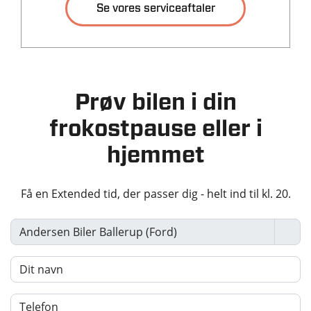
Se vores serviceaftaler
Tilkoblingsvægt med
Tilkoblingsvægt
bremser
uden bremser
1600 kg
750 kg
Tankstørrelse
Prøv bilen i din
-
frokostpause eller i
hjemmet
Økonomi
KM/L (WLTP)
Grøn ejerafgift (årlig)
Få en Extended tid, der passer dig - helt ind til kl. 20.
23,8
3.380 kr.
Leveringsomkostninger
(inkl.)
4.680 kr.