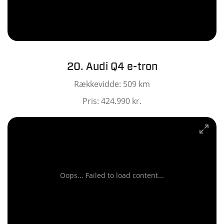
20. Audi Q4 e-tron
Rækkevidde: 509 km
Pris: 424.990 kr.
Oops... Failed to load content...