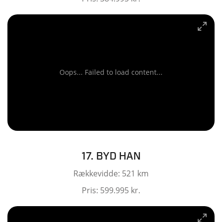
Oops... Failed to load content...
17. BYD HAN
Rækkevidde: 521 km
Pris: 599.995 kr.