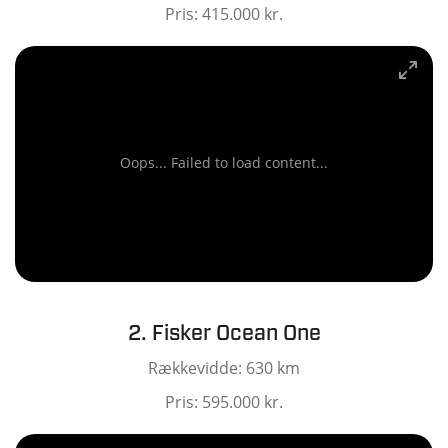
Pris: 415.000 kr.
Oops... Failed to load content...
2. Fisker Ocean One
Rækkevidde: 630 km
Pris: 595.000 kr.