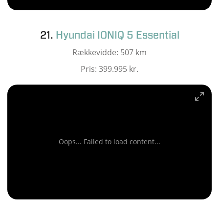
21.
Hyundai IONIQ 5 Essential
Rækkevidde: 507 km
Pris: 399.995 kr.
Oops... Failed to load content...