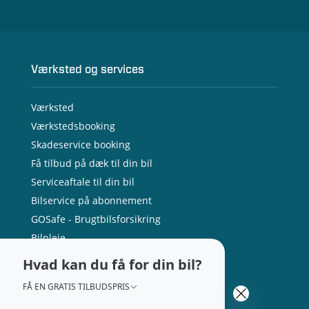
Værksted og services
Værksted
Værkstedsbooking
Skadeservice booking
Få tilbud på dæk til din bil
Serviceaftale til din bil
Bilservice på abonnement
GOSafe - Brugtbilsforsikring
Bilpleje
Tilbehør og reservedele
Hvad kan du få for din bil?
Ladeboks til hjemmet
FÅ EN GRATIS TILBUDSPRIS
Vejhjælp