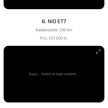
6. NIO ET7
Rækkevidde: 590 km
Pris: 637.000 kr.
Oops... Failed to load content...