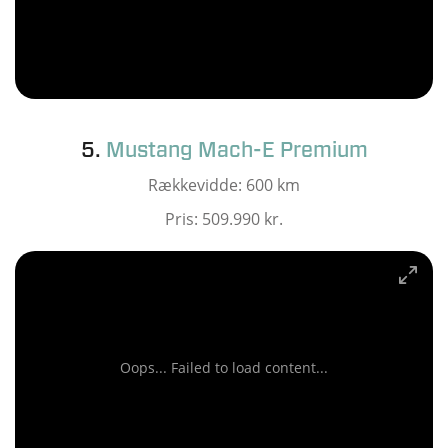
5.
Mustang Mach-E Premium
Rækkevidde: 600 km
Pris: 509.990 kr.
Oops... Failed to load content...