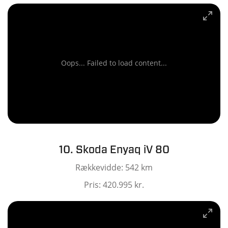
Oops... Failed to load content...
10. Skoda Enyaq iV 80
Rækkevidde: 542 km
Pris: 420.995 kr.