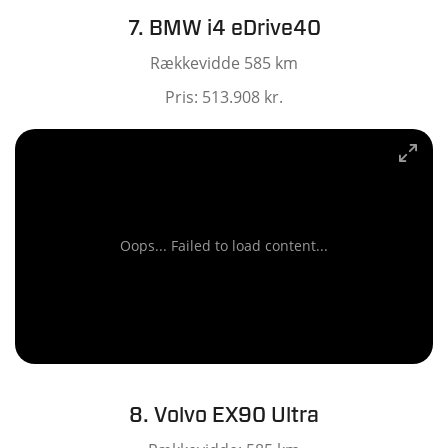
7. BMW i4 eDrive40
Rækkevidde 585 km
Pris: 513.908 kr.
Oops... Failed to load content...
8. Volvo EX90 Ultra