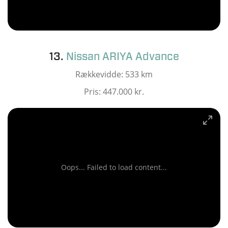
13.
Nissan ARIYA Advance
Rækkevidde: 533 km
Pris: 447.000 kr.
Oops... Failed to load content...