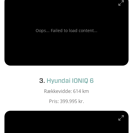
Oops... Failed to load content...
3.
Hyundai IONIQ 6
Rækkevidde: 614 km
Pris: 399.995 kr.