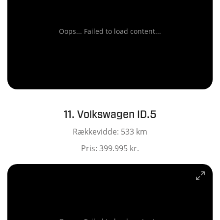
Oops... Failed to load content...
11. Volkswagen ID.5
Rækkevidde: 533 km
Pris: 399.995 kr.