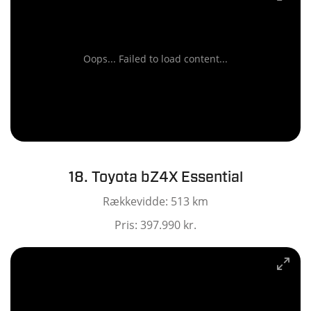
Oops... Failed to load content...
18. Toyota bZ4X Essential
Rækkevidde: 513 km
Pris: 397.990 kr.